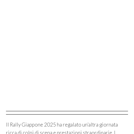
Il Rally Giappone 2025 ha regalato un’altra giornata
ricca di colpi di scena e prestazioni straordinarie. I