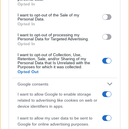
Opted In
Please note that this website/app uses one or more Google
Francia
services and may gather and store information including but
I want to opt-out of the Sale of my
Personal Data.
not limited to your visit or usage behaviour. You may click to
InvestirMag
Opted In
grant or deny consent to Google and its third-party tags to
use your data for below specified purposes in below Google
I want to opt-out of processing my
Germania
consent section.
Personal Data for Targeted Advertising.
Opted In
Investieren24
I want to opt-out of Collection, Use,
Retention, Sale, and/or Sharing of my
UK
Personal Data that Is Unrelated with the
Purposes for which it was collected.
Opted Out
News Hub UK
Lgbtq News
Google consents
Olanda
I want to allow Google to enable storage
related to advertising like cookies on web or
Investeren 24
device identifiers in apps.
NL Newz
I want to allow my user data to be sent to
Google for online advertising purposes.