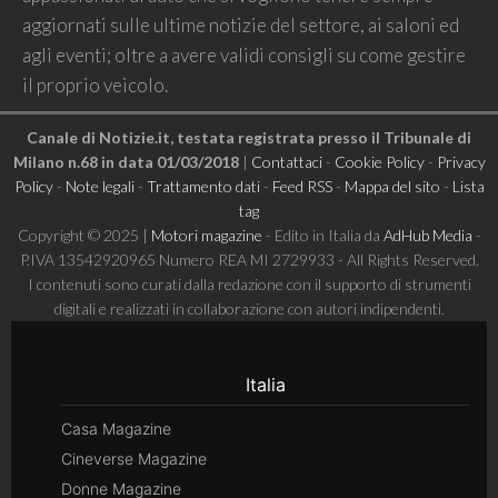
aggiornati sulle ultime notizie del settore, ai saloni ed
agli eventi; oltre a avere validi consigli su come gestire
il proprio veicolo.
Canale di Notizie.it, testata registrata presso il Tribunale di
Milano n.68 in data 01/03/2018
|
Contattaci
-
Cookie Policy
-
Privacy
Policy
-
Note legali
-
Trattamento dati
-
Feed RSS
-
Mappa del sito
-
Lista
tag
Copyright © 2025 |
Motori magazine
- Edito in Italia da
AdHub Media
-
P.IVA 13542920965 Numero REA MI 2729933 - All Rights Reserved.
I contenuti sono curati dalla redazione con il supporto di strumenti
digitali e realizzati in collaborazione con autori indipendenti.
Italia
Casa Magazine
Cineverse Magazine
Donne Magazine