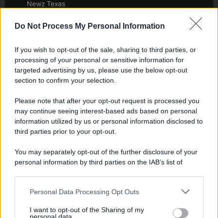
Newz Texas
Newz Florida
Do Not Process My Personal Information
Newz New York
Newz Pennsylvania
If you wish to opt-out of the sale, sharing to third parties, or
Newz Illinois
processing of your personal or sensitive information for
Newz Ohio
targeted advertising by us, please use the below opt-out
section to confirm your selection.
Gameland
Hig Tech Mag
Please note that after your opt-out request is processed you
Scoop Mag
may continue seeing interest-based ads based on personal
information utilized by us or personal information disclosed to
Lgbtqia News
third parties prior to your opt-out.
Motors Magazine 365
Day Travel 365
You may separately opt-out of the further disclosure of your
Home Magazine 365
personal information by third parties on the IAB’s list of
downstream participants.
Cineverse Magazine
SecondHomeMagazine
Personal Data Processing Opt Outs
This information may also be disclosed by us to third parties
on the IAB’s List of Downstream Participants that may further
I want to opt-out of the Sharing of my
disclose it to other third parties.
personal data.