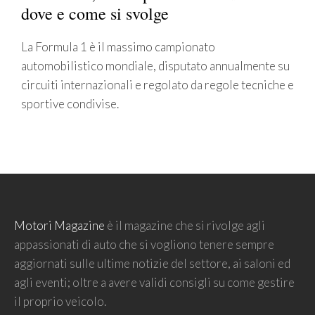
dove e come si svolge
La Formula 1 è il massimo campionato
automobilistico mondiale, disputato annualmente su
circuiti internazionali e regolato da regole tecniche e
sportive condivise.
Motori Magazine
è il magazine che si rivolge agli
appassionati di auto che si vogliono tenere sempre
aggiornati sulle ultime notizie del settore, ai saloni ed
agli eventi; oltre a avere validi consigli su come gestire
il proprio veicolo.