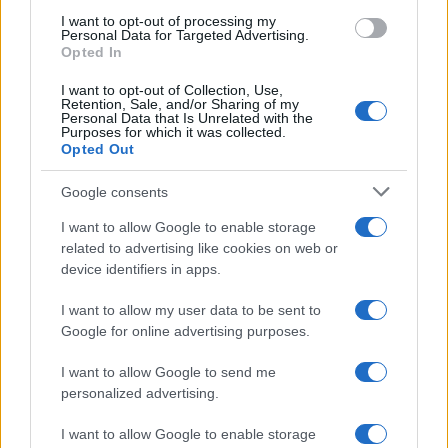
use your data for below specified purposes in below Google
I want to opt-out of processing my
Germania
consent section.
Personal Data for Targeted Advertising.
Opted In
Investieren24
I want to opt-out of Collection, Use,
Retention, Sale, and/or Sharing of my
UK
Personal Data that Is Unrelated with the
Purposes for which it was collected.
Opted Out
News Hub UK
Lgbtq News
Google consents
I want to allow Google to enable storage
Olanda
related to advertising like cookies on web or
device identifiers in apps.
Investeren 24
NL Newz
I want to allow my user data to be sent to
Google for online advertising purposes.
I want to allow Google to send me
personalized advertising.
I want to allow Google to enable storage