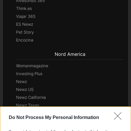
Investindo 365
Think.es
Viajar 365
ES Newz
Pet Story
Encocina
Nord America
Womanmagazine
Investing Plus
Newz
Newz US
Newz California
Newz Texas
Newz Florida
Do Not Process My Personal Information
Newz New York
Newz Pennsylvania