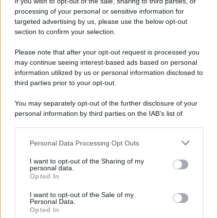
If you wish to opt-out of the sale, sharing to third parties, or
Newz Illinois
processing of your personal or sensitive information for
targeted advertising by us, please use the below opt-out
Newz Ohio
section to confirm your selection.
Gameland
Hig Tech Mag
Please note that after your opt-out request is processed you
Scoop Mag
may continue seeing interest-based ads based on personal
information utilized by us or personal information disclosed to
Lgbtqia News
third parties prior to your opt-out.
Motors Magazine 365
Day Travel 365
You may separately opt-out of the further disclosure of your
personal information by third parties on the IAB’s list of
Home Magazine 365
downstream participants.
Cineverse Magazine
SecondHomeMagazine
Personal Data Processing Opt Outs
This information may also be disclosed by us to third parties
on the IAB’s List of Downstream Participants that may further
I want to opt-out of the Sharing of my
disclose it to other third parties.
personal data.
Opted In
Please note that this website/app uses one or more Google
Francia
services and may gather and store information including but
I want to opt-out of the Sale of my
Personal Data.
not limited to your visit or usage behaviour. You may click to
InvestirMag
Opted In
grant or deny consent to Google and its third-party tags to