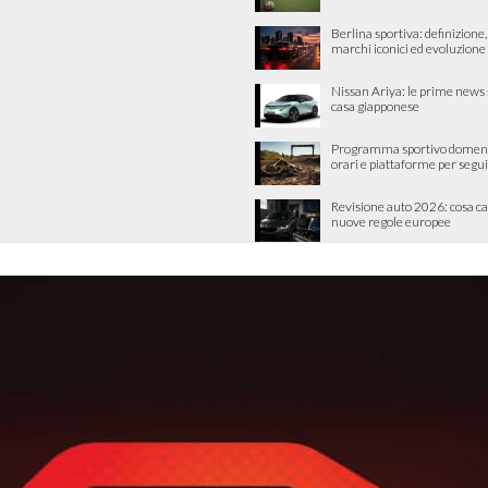
Berlina sportiva: definizione, 
marchi iconici ed evoluzione
Nissan Ariya: le prime news 
casa giapponese
Programma sportivo domeni
orari e piattaforme per segui
Revisione auto 2026: cosa c
nuove regole europee