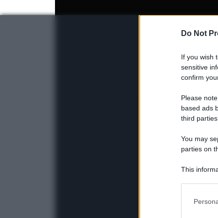
Do Not Pr
If you wish 
sensitive in
confirm your
Please note
based ads b
third parties
You may sepa
parties on t
This informa
Participants
Please note
Persona
information 
deny consent