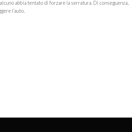
lcuno abbia tentato di forzare la serratura. Di conseguenza,
gere l’auto.