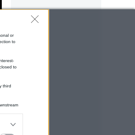
sonal or
ection to
nterest-
closed to
 third
Downstream
er and store
to grant or
ed purposes