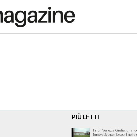
PIÙ LETTI
Friuli Venezia Giulia: un mo
innovativo per lo sport nelle