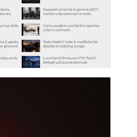
storia,
Kawasaki presenta la gamma 2027:
 tecnica
novità e colorazioni per le moto
sul suv della
Come scegliere una berlina sportiva:
criteri e confronti
ca 2 agosto:
Tesla Model Y: tutte le modifiche dal
re gli eventi
debutto al restyling Juniper
ambia con le
Luca Marini firma con KTM Tech3:
dettagli sull’accordo biennale