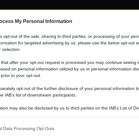
ocess My Personal Information
to opt-out of the sale, sharing to third parties, or processing of your per
formation for targeted advertising by us, please use the below opt-out s
 selection.
 that after your opt-out request is processed you may continue seeing i
ased on personal information utilized by us or personal information dis
 prior to your opt-out.
rately opt-out of the further disclosure of your personal information by
he IAB’s list of downstream participants.
tion may also be disclosed by us to third parties on the IAB’s List of 
 that may further disclose it to other third parties.
 that this website/app uses one or more Google services and may gath
l Data Processing Opt Outs
including but not limited to your visit or usage behaviour. You may click 
 to Google and its third-party tags to use your data for below specifi