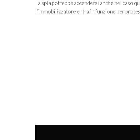
La spia potrebbe accendersi anche nel caso qua
l’immobilizzatore entra in funzione per proteg