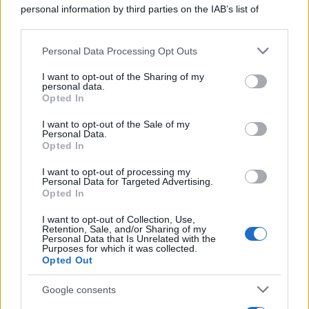
personal information by third parties on the IAB’s list of
SecondHomeMagazine
downstream participants.
Personal Data Processing Opt Outs
This information may also be disclosed by us to third parties
on the IAB’s List of Downstream Participants that may further
I want to opt-out of the Sharing of my
disclose it to other third parties.
Francia
personal data.
Opted In
Please note that this website/app uses one or more Google
InvestirMag
services and may gather and store information including but
I want to opt-out of the Sale of my
Personal Data.
not limited to your visit or usage behaviour. You may click to
Germania
Opted In
grant or deny consent to Google and its third-party tags to
use your data for below specified purposes in below Google
Investieren24
I want to opt-out of processing my
consent section.
Personal Data for Targeted Advertising.
Opted In
UK
I want to opt-out of Collection, Use,
Retention, Sale, and/or Sharing of my
News Hub UK
Personal Data that Is Unrelated with the
Purposes for which it was collected.
Lgbtq News
Opted Out
Olanda
Google consents