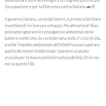
abbandonare altre tecnologie. È un segnale positivo per
l’occupazione e per la filiera meccanica italiana. 🚗💨
Il governo italiano, secondo Salvini, è pronto a facilitare
investimenti in ricerca e sviluppo. Ma attenzione! Non
possiamo ignorare le conseguenze ambientali delle
batterie elettriche. Se consideriamo tutto il ciclo di vita,
a volte l’impatto ambientale dell’elettrico può superare
quello dei motori tradizionali. Questo è un punto
cruciale per le future politiche sulla mobilità. Chi è con
me su questo? 🤷‍♀️