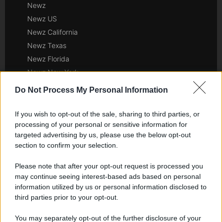
Newz
Newz US
Newz California
Newz Texas
Newz Florida
Newz New York
Newz Pennsylvania
Do Not Process My Personal Information
Newz Illinois
Newz Ohio
If you wish to opt-out of the sale, sharing to third parties, or
processing of your personal or sensitive information for
Gameland
targeted advertising by us, please use the below opt-out
Hig Tech Mag
section to confirm your selection.
Scoop Mag
Lgbtqia News
Please note that after your opt-out request is processed you
may continue seeing interest-based ads based on personal
Motors Magazine 365
information utilized by us or personal information disclosed to
Day Travel 365
third parties prior to your opt-out.
Home Magazine 365
You may separately opt-out of the further disclosure of your
Cineverse Magazine