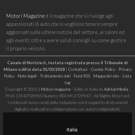
Motori Magazine
è il magazine che si rivolge agli
appassionati di auto che si vogliono tenere sempre
aggiornati sulle ultime notizie del settore, ai saloni ed
agli eventi; oltre a avere validi consigli su come gestire
il proprio veicolo.
Canale di Notizie.it, testata registrata presso il Tribunale di
Milano n.68 in data 01/03/2018
|
Contattaci
-
Cookie Policy
-
Privacy
Policy
-
Note legali
-
Trattamento dati
-
Feed RSS
-
Mappa del sito
-
Lista
tag
Copyright © 2025 |
Motori magazine
- Edito in Italia da
AdHub Media
-
P.IVA 13542920965 Numero REA MI 2729933 - All Rights Reserved.
I contenuti sono curati dalla redazione con il supporto di strumenti
digitali e realizzati in collaborazione con autori indipendenti.
Italia