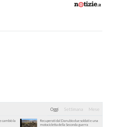
Oggi
Settimana
Mese
he cambiò la
Recuperati dal Danubio due soldati e una
motocicletta della Seconda guerra