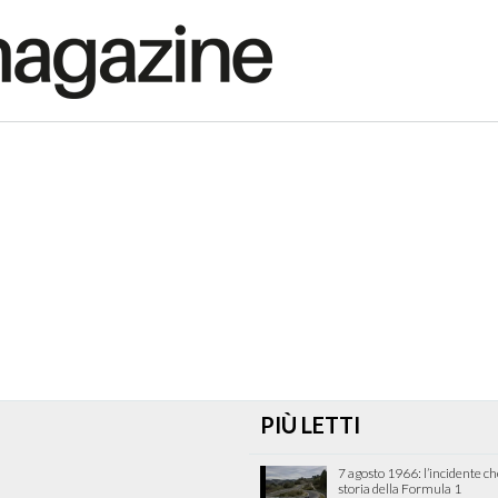
PIÙ LETTI
7 agosto 1966: l’incidente c
storia della Formula 1