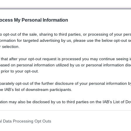
ione, con l’emergere di nuovi nomi che promettono di
ociclismo. Con la stagione che si avvicina alla sua
ocess My Personal Information
ossimi eventi e sulle prospettive dei piloti che, con il giusto
to opt-out of the sale, sharing to third parties, or processing of your per
re le stelle del domani.
formation for targeted advertising by us, please use the below opt-out s
 selection.
 that after your opt-out request is processed you may continue seeing i
ased on personal information utilized by us or personal information dis
 prior to your opt-out.
rately opt-out of the further disclosure of your personal information by
he IAB’s list of downstream participants.
tion may also be disclosed by us to third parties on the IAB’s List of 
 that may further disclose it to other third parties.
 that this website/app uses one or more Google services and may gath
l Data Processing Opt Outs
including but not limited to your visit or usage behaviour. You may click 
 to Google and its third-party tags to use your data for below specifi