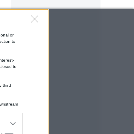
sonal or
ection to
nterest-
closed to
 third
Downstream
er and store
to grant or
ed purposes