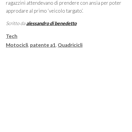
ragazzini attendevano di prendere con ansia per poter
approdare al primo ‘veicolo targato’.
Scritto da
alessandro di benedetto
Categorie
Tech
Tag
Motocicli
,
patente a1
,
Quadricicli