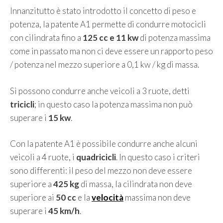
Innanzitutto è stato introdotto il concetto di peso e
potenza, la patente A1 permette di condurre motocicli
con cilindrata fino a
125 cc e 11 kw
di potenza massima
come in passato ma non ci deve essere un rapporto peso
/ potenza nel mezzo superiore a 0,1 kw / kg di massa.
Si possono condurre anche veicoli a 3 ruote, detti
tricicli
; in questo caso la potenza massima non può
superare i
15 kw
.
Con la patente A1 è possibile condurre anche alcuni
veicoli a 4 ruote, i
quadricicli
. In questo caso i criteri
sono differenti: il peso del mezzo non deve essere
superiore a
425 kg
di massa, la cilindrata non deve
superiore ai
50 cc
e la
velocità
massima non deve
superare i
45 km/h
.