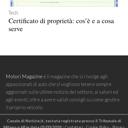
Tech
Certificato di proprietà: cos’è e a cosa
serve
Motori Magazine
è il magazine che si rivolge agli
appassionati di auto che si vogliono tenere sempre
aggiornati sulle ultime notizie del settore, ai saloni ed
agli eventi; oltre a avere validi consigli su come gestire
il proprio veicolo.
Canale di Notizie.it, testata registrata presso il Tribunale di
Milano n.68 in data 01/03/2018
|
Contattaci
-
Cookie Policy
-
Privacy