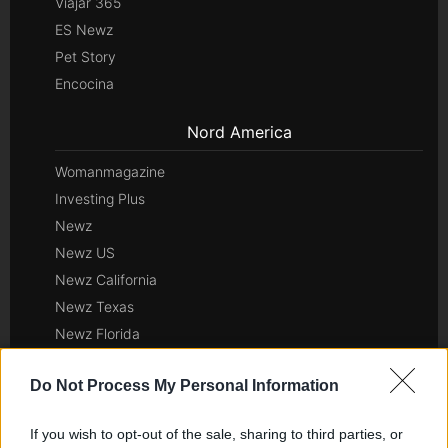
Viajar 365
ES Newz
Pet Story
Encocina
Nord America
Womanmagazine
Investing Plus
Newz
Newz US
Newz California
Newz Texas
Newz Florida
Newz New York
Do Not Process My Personal Information
Newz Pennsylvania
Newz Illinois
If you wish to opt-out of the sale, sharing to third parties, or
Newz Ohio