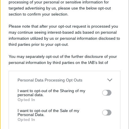
processing of your personal or sensitive information for
Gameland
targeted advertising by us, please use the below opt-out
Hig Tech Mag
section to confirm your selection.
Scoop Mag
Please note that after your opt-out request is processed you
Lgbtqia News
may continue seeing interest-based ads based on personal
Motors Magazine 365
information utilized by us or personal information disclosed to
third parties prior to your opt-out.
Day Travel 365
Home Magazine 365
You may separately opt-out of the further disclosure of your
Cineverse Magazine
personal information by third parties on the IAB’s list of
SecondHomeMagazine
downstream participants.
Personal Data Processing Opt Outs
This information may also be disclosed by us to third parties
on the IAB’s List of Downstream Participants that may further
I want to opt-out of the Sharing of my
disclose it to other third parties.
personal data.
Francia
Opted In
Please note that this website/app uses one or more Google
InvestirMag
services and may gather and store information including but
I want to opt-out of the Sale of my
Personal Data.
not limited to your visit or usage behaviour. You may click to
Opted In
grant or deny consent to Google and its third-party tags to
Germania
use your data for below specified purposes in below Google