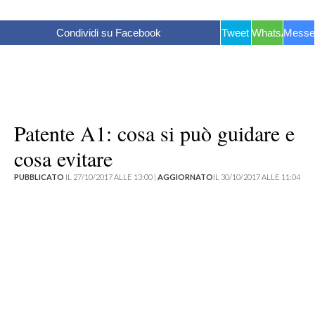
Condividi su Facebook
Tweet
WhatsApp
Messe
Patente A1: cosa si può guidare e
cosa evitare
PUBBLICATO
IL 27/10/2017 ALLE 13:00 |
AGGIORNATO
IL 30/10/2017 ALLE 11:04