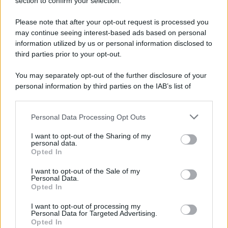
Newz New York
section to confirm your selection.
Newz Pennsylvania
Please note that after your opt-out request is processed you
Newz Illinois
may continue seeing interest-based ads based on personal
Newz Ohio
information utilized by us or personal information disclosed to
third parties prior to your opt-out.
Gameland
Hig Tech Mag
You may separately opt-out of the further disclosure of your
Scoop Mag
personal information by third parties on the IAB’s list of
Lgbtqia News
downstream participants.
Motors Magazine 365
Personal Data Processing Opt Outs
This information may also be disclosed by us to third parties
Day Travel 365
on the IAB’s List of Downstream Participants that may further
I want to opt-out of the Sharing of my
Home Magazine 365
disclose it to other third parties.
personal data.
Cineverse Magazine
Opted In
Please note that this website/app uses one or more Google
SecondHomeMagazine
services and may gather and store information including but
I want to opt-out of the Sale of my
Personal Data.
not limited to your visit or usage behaviour. You may click to
Opted In
grant or deny consent to Google and its third-party tags to
use your data for below specified purposes in below Google
I want to opt-out of processing my
consent section.
Personal Data for Targeted Advertising.
Francia
Opted In