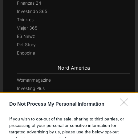
Finanzas 24
Investindo 365
Think.es
Viajar 365
ES Newz
Pet Story
Encocina
Nord America
Womanmagazine
Investing Plus
Newz
Do Not Process My Personal Information
Newz US
Newz California
If you wish to opt-out of the sale, sharing to third parties, or
Newz Texas
processing of your personal or sensitive information for
Newz Florida
targeted advertising by us, please use the below opt-out