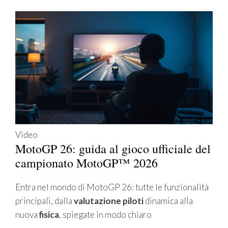
Video
MotoGP 26: guida al gioco ufficiale del
campionato MotoGP™ 2026
Entra nel mondo di MotoGP 26: tutte le funzionalità
principali, dalla
valutazione piloti
dinamica alla
nuova
fisica
, spiegate in modo chiaro