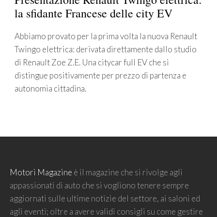
la sfidante Francese delle city EV
Abbiamo provato per la prima volta la nuova Renault
Twingo elettrica: derivata direttamente dallo studio
di Renault Zoe Z.E. Una citycar full EV che si
distingue positivamente per prezzo di partenza e
autonomia cittadina.
Motori Magazine
è il magazine che si rivolge agli
appassionati di auto che si vogliono tenere sempre
aggiornati sulle ultime notizie del settore, ai saloni ed
agli eventi; oltre a avere validi consigli su come gestire