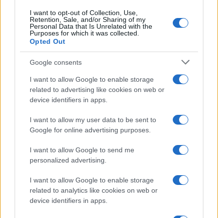
InvestirMag
I want to opt-out of Collection, Use,
Retention, Sale, and/or Sharing of my
Personal Data that Is Unrelated with the
Germania
Purposes for which it was collected.
Opted Out
Investieren24
Google consents
UK
I want to allow Google to enable storage
related to advertising like cookies on web or
News Hub UK
device identifiers in apps.
Lgbtq News
I want to allow my user data to be sent to
Olanda
Google for online advertising purposes.
Investeren 24
I want to allow Google to send me
personalized advertising.
NL Newz
I want to allow Google to enable storage
related to analytics like cookies on web or
device identifiers in apps.