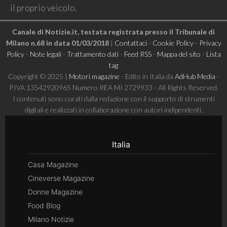
il proprio veicolo.
Canale di Notizie.it, testata registrata presso il Tribunale di
Milano n.68 in data 01/03/2018
|
Contattaci
-
Cookie Policy
-
Privacy
Policy
-
Note legali
-
Trattamento dati
-
Feed RSS
-
Mappa del sito
-
Lista
tag
Copyright © 2025 |
Motori magazine
- Edito in Italia da
AdHub Media
-
P.IVA 13542920965 Numero REA MI 2729933 - All Rights Reserved.
I contenuti sono curati dalla redazione con il supporto di strumenti
digitali e realizzati in collaborazione con autori indipendenti.
Italia
Casa Magazine
Cineverse Magazine
Donne Magazine
Food Blog
Milano Notizie