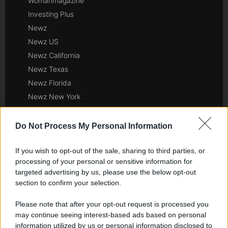
Womanmagazine
Investing Plus
Newz
Newz US
Newz California
Newz Texas
Newz Florida
Newz New York
Newz Pennsylvania
Newz Illinois
Do Not Process My Personal Information
Newz Ohio
If you wish to opt-out of the sale, sharing to third parties, or
Gameland
processing of your personal or sensitive information for
Hig Tech Mag
targeted advertising by us, please use the below opt-out
Scoop Mag
section to confirm your selection.
Lgbtqia News
Please note that after your opt-out request is processed you
Motors Magazine 365
may continue seeing interest-based ads based on personal
Day Travel 365
information utilized by us or personal information disclosed to