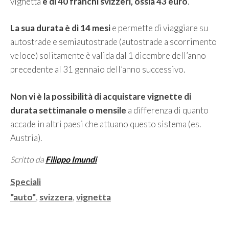
vignetta
è di 40 franchi svizzeri, ossia 43 euro
.
La sua durata è di 14 mesi
e permette di viaggiare su
autostrade e semiautostrade (autostrade a scorrimento
veloce) solitamente è valida dal 1 dicembre dell’anno
precedente al 31 gennaio dell’anno successivo.
Non vi è la possibilità di acquistare vignette di
durata settimanale o mensile
a differenza di quanto
accade in altri paesi che attuano questo sistema (es.
Austria).
Scritto da
Filippo Imundi
Categorie
Speciali
Tag
"auto"
,
svizzera
,
vignetta