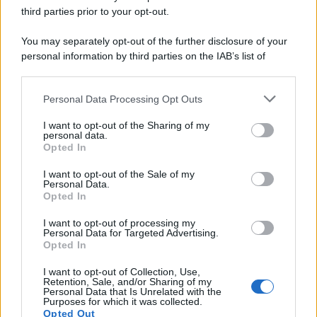
Home Magazine 365
third parties prior to your opt-out.
Cineverse Magazine
You may separately opt-out of the further disclosure of your
SecondHomeMagazine
personal information by third parties on the IAB’s list of
downstream participants.
Personal Data Processing Opt Outs
This information may also be disclosed by us to third parties
Francia
on the IAB’s List of Downstream Participants that may further
I want to opt-out of the Sharing of my
disclose it to other third parties.
personal data.
InvestirMag
Opted In
Please note that this website/app uses one or more Google
services and may gather and store information including but
I want to opt-out of the Sale of my
Germania
Personal Data.
not limited to your visit or usage behaviour. You may click to
Opted In
grant or deny consent to Google and its third-party tags to
Investieren24
use your data for below specified purposes in below Google
I want to opt-out of processing my
consent section.
Personal Data for Targeted Advertising.
UK
Opted In
News Hub UK
I want to opt-out of Collection, Use,
Retention, Sale, and/or Sharing of my
Lgbtq News
Personal Data that Is Unrelated with the
Purposes for which it was collected.
Opted Out