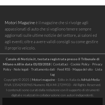
Motori Magazine
è il magazine che si rivolge agli
appassionati di auto che si vogliono tenere sempre
aggiornati sulle ultime notizie del settore, ai saloni ed
agli eventi; oltre a avere validi consigli su come gestire
il proprio veicolo.
Canale di Notizie.it, testata registrata presso il Tribunale di
Milano n.68 in data 01/03/2018
|
Contattaci
-
Cookie Policy
-
Privacy
Policy
-
Note legali
-
Trattamento dati
-
Feed RSS
-
Mappa del sito
-
Lista
tag
Copyright © 2025 |
Motori magazine
- Edito in Italia da
AdHub Media
-
P.IVA 13542920965 Numero REA MI 2729933 - All Rights Reserved.
I contenuti sono curati dalla redazione con il supporto di strumenti
digitali e realizzati in collaborazione con autori indipendenti.