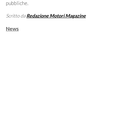
pubbliche.
Scritto da
Redazione Motori Magazine
Categorie
News