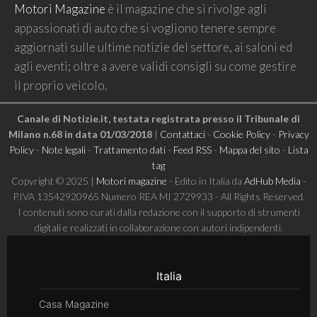
Motori Magazine
è il magazine che si rivolge agli
appassionati di auto che si vogliono tenere sempre
aggiornati sulle ultime notizie del settore, ai saloni ed
agli eventi; oltre a avere validi consigli su come gestire
il proprio veicolo.
Canale di Notizie.it, testata registrata presso il Tribunale di
Milano n.68 in data 01/03/2018
|
Contattaci
-
Cookie Policy
-
Privacy
Policy
-
Note legali
-
Trattamento dati
-
Feed RSS
-
Mappa del sito
-
Lista
tag
Copyright © 2025 |
Motori magazine
- Edito in Italia da
AdHub Media
-
P.IVA 13542920965 Numero REA MI 2729933 - All Rights Reserved.
I contenuti sono curati dalla redazione con il supporto di strumenti
digitali e realizzati in collaborazione con autori indipendenti.
Italia
Casa Magazine