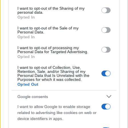
on the IAB’s List of Downstream Participants that may further
I want to opt-out of the Sharing of my
disclose it to other third parties.
personal data.
Opted In
Please note that this website/app uses one or more Google
Francia
services and may gather and store information including but
I want to opt-out of the Sale of my
Personal Data.
not limited to your visit or usage behaviour. You may click to
InvestirMag
Opted In
grant or deny consent to Google and its third-party tags to
use your data for below specified purposes in below Google
Germania
I want to opt-out of processing my
consent section.
Personal Data for Targeted Advertising.
Opted In
Investieren24
I want to opt-out of Collection, Use,
Retention, Sale, and/or Sharing of my
UK
Personal Data that Is Unrelated with the
Purposes for which it was collected.
Opted Out
News Hub UK
Lgbtq News
Google consents
Olanda
I want to allow Google to enable storage
related to advertising like cookies on web or
Investeren 24
device identifiers in apps.
NL Newz