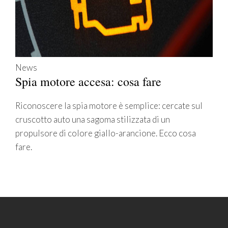
News
Spia motore accesa: cosa fare
Riconoscere la spia motore è semplice: cercate sul
cruscotto auto una sagoma stilizzata di un
propulsore di colore giallo-arancione. Ecco cosa
fare.