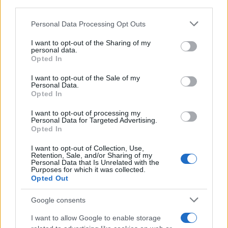
downstream participants.
Nord America
Personal Data Processing Opt Outs
This information may also be disclosed by us to third parties
on the IAB’s List of Downstream Participants that may further
Womanmagazine
I want to opt-out of the Sharing of my
disclose it to other third parties.
personal data.
Investing Plus
Opted In
Please note that this website/app uses one or more Google
Newz
services and may gather and store information including but
I want to opt-out of the Sale of my
Newz US
Personal Data.
not limited to your visit or usage behaviour. You may click to
Opted In
Newz California
grant or deny consent to Google and its third-party tags to
use your data for below specified purposes in below Google
Newz Texas
I want to opt-out of processing my
consent section.
Personal Data for Targeted Advertising.
Newz Florida
Opted In
Newz New York
I want to opt-out of Collection, Use,
Newz Pennsylvania
Retention, Sale, and/or Sharing of my
Personal Data that Is Unrelated with the
Newz Illinois
Purposes for which it was collected.
Newz Ohio
Opted Out
Gameland
Google consents
Hig Tech Mag
I want to allow Google to enable storage
Scoop Mag