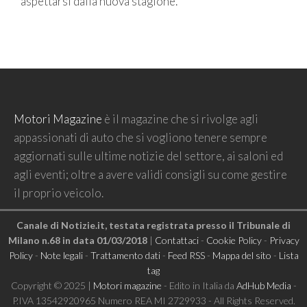
aspettarsi dalla nuova stagione.
Motori Magazine
è il magazine che si rivolge agli
appassionati di auto che si vogliono tenere sempre
aggiornati sulle ultime notizie del settore, ai saloni ed
agli eventi; oltre a avere validi consigli su come gestire
il proprio veicolo.
Canale di Notizie.it, testata registrata presso il Tribunale di
Milano n.68 in data 01/03/2018
|
Contattaci
-
Cookie Policy
-
Privacy
Policy
-
Note legali
-
Trattamento dati
-
Feed RSS
-
Mappa del sito
-
Lista
tag
Copyright © 2025 |
Motori magazine
- Edito in Italia da
AdHub Media
-
P.IVA 13542920965 Numero REA MI 2729933 - All Rights Reserved.