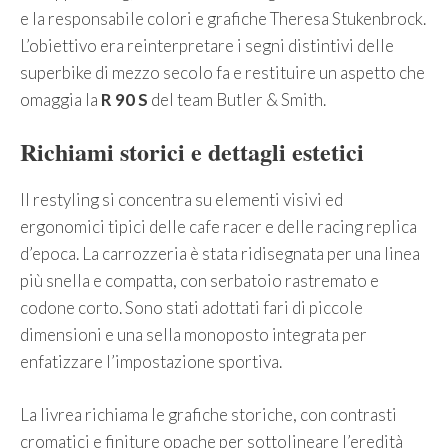
e la responsabile colori e grafiche Theresa Stukenbrock.
L’obiettivo era reinterpretare i segni distintivi delle
superbike di mezzo secolo fa e restituire un aspetto che
omaggia la
R 90 S
del team Butler & Smith.
Richiami storici e dettagli estetici
Il restyling si concentra su elementi visivi ed
ergonomici tipici delle cafe racer e delle racing replica
d’epoca. La carrozzeria è stata ridisegnata per una linea
più snella e compatta, con serbatoio rastremato e
codone corto. Sono stati adottati fari di piccole
dimensioni e una sella monoposto integrata per
enfatizzare l’impostazione sportiva.
La livrea richiama le grafiche storiche, con contrasti
cromatici e finiture opache per sottolineare l’eredità