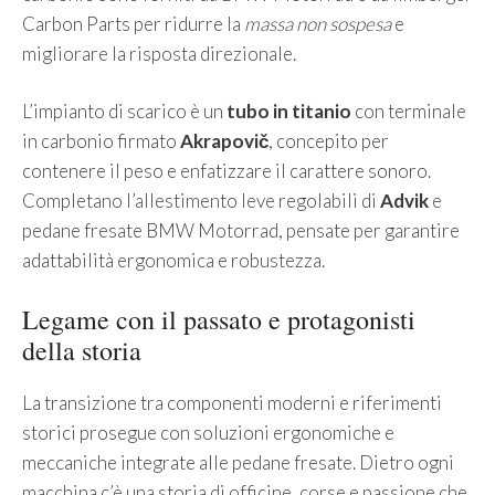
Carbon Parts per ridurre la
massa non sospesa
e
migliorare la risposta direzionale.
L’impianto di scarico è un
tubo in titanio
con terminale
in carbonio firmato
Akrapovič
, concepito per
contenere il peso e enfatizzare il carattere sonoro.
Completano l’allestimento leve regolabili di
Advik
e
pedane fresate BMW Motorrad, pensate per garantire
adattabilità ergonomica e robustezza.
Legame con il passato e protagonisti
della storia
La transizione tra componenti moderni e riferimenti
storici prosegue con soluzioni ergonomiche e
meccaniche integrate alle pedane fresate. Dietro ogni
macchina c’è una storia di officine, corse e passione che