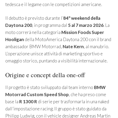
tedesca e il legame con le competizioni americane.
Il debutto è previsto durante l’
84° weekend della
Daytona 200
, in programma dal
5 al 7 marzo 2026
. La
moto correrà nella categoria
Mission Foods Super
Hooligan
della MotoAmerica Daytona 200 con il brand
ambassador BMW Motorrad,
Nate Kern
, al manubrio.
L’operazione unisce attività di marketing sportivo e
omaggio storico, puntando a visibilità internazionale.
Origine e concept della one‑off
Il progetto è stato sviluppato dal team interno
BMW
Motorrad Custom Speed Shop
, che ha preso come
base la
R 1300 R
di serie per trasformarla in una naked
dall’impostazione racing. Il gruppo è stato guidato da
Philipp Ludwig, con il vehicle designer Andreas Martin