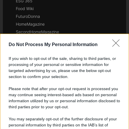
ESG 365
Food Wiki
FuturoDonna
HomeMagazine
SecondHomeMagazine
Do Not Process My Personal Information
If you wish to opt-out of the sale, sharing to third parties, or
Spagna e America Latina
processing of your personal or sensitive information for
targeted advertising by us, please use the below opt-out
Actualidad
section to confirm your selection.
Finanzas 24
Investindo 365
Please note that after your opt-out request is processed you
may continue seeing interest-based ads based on personal
Think.es
information utilized by us or personal information disclosed to
Viajar 365
third parties prior to your opt-out.
ES Newz
Pet Story
You may separately opt-out of the further disclosure of your
personal information by third parties on the IAB’s list of
Encocina