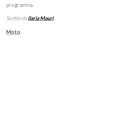
programma.
Scritto da
Ilaria Mauri
Categorie
Moto