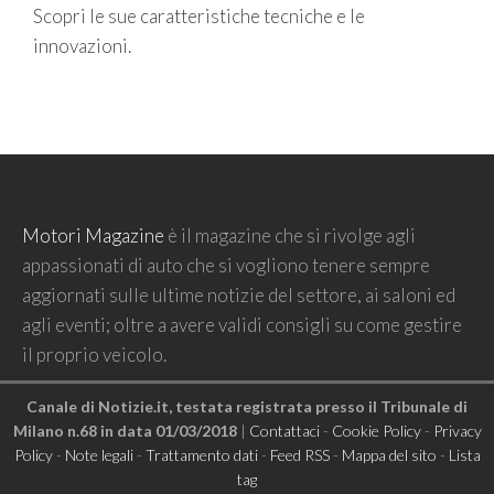
Scopri le sue caratteristiche tecniche e le
innovazioni.
Motori Magazine
è il magazine che si rivolge agli
appassionati di auto che si vogliono tenere sempre
aggiornati sulle ultime notizie del settore, ai saloni ed
agli eventi; oltre a avere validi consigli su come gestire
il proprio veicolo.
Canale di Notizie.it, testata registrata presso il Tribunale di
Milano n.68 in data 01/03/2018
|
Contattaci
-
Cookie Policy
-
Privacy
Policy
-
Note legali
-
Trattamento dati
-
Feed RSS
-
Mappa del sito
-
Lista
tag