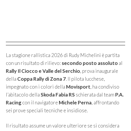
La stagione rallistica 2026 di Rudy Michelini è partita
con un risultato di rilievo:
secondo posto assoluto
al
Rally Il Ciocco e Valle del Serchio
, prova inaugurale
della
Coppa Rally di Zona 7
. Il pilota lucchese,
impegnato con i colori della
Movisport
, ha condiviso
l’abitacolo della
Skoda Fabia RS
schierata dal team
P.A.
Racing
con il navigatore
Michele Perna
, affrontando
sei prove speciali tecniche e insidiose.
Il risultato assume un valore ulteriore se si considera