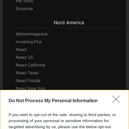
Pet Story
Encocina
Nord America
Womanmagazine
Investing Plus
Newz
Newz US
Newz California
Newz Texas
Newz Florida
Newz New York
Newz Pennsylvania
Do Not Process My Personal Information
Newz Illinois
Newz Ohio
If you wish to opt-out of the sale, sharing to third parties, or
Gameland
processing of your personal or sensitive information for
targeted advertising by us, please use the below opt-out
Hig Tech Mag