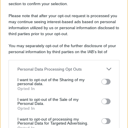
section to confirm your selection.
Scoop Mag
Lgbtqia News
Please note that after your opt-out request is processed you
Motors Magazine 365
may continue seeing interest-based ads based on personal
information utilized by us or personal information disclosed to
Day Travel 365
third parties prior to your opt-out.
Home Magazine 365
Cineverse Magazine
You may separately opt-out of the further disclosure of your
personal information by third parties on the IAB’s list of
SecondHomeMagazine
downstream participants.
Personal Data Processing Opt Outs
This information may also be disclosed by us to third parties
on the IAB’s List of Downstream Participants that may further
I want to opt-out of the Sharing of my
Francia
disclose it to other third parties.
personal data.
Opted In
InvestirMag
Please note that this website/app uses one or more Google
services and may gather and store information including but
I want to opt-out of the Sale of my
Personal Data.
not limited to your visit or usage behaviour. You may click to
Germania
Opted In
grant or deny consent to Google and its third-party tags to
use your data for below specified purposes in below Google
Investieren24
I want to opt-out of processing my
consent section.
Personal Data for Targeted Advertising.