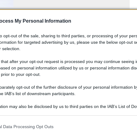
ocess My Personal Information
to opt-out of the sale, sharing to third parties, or processing of your per
formation for targeted advertising by us, please use the below opt-out s
 selection.
 that after your opt-out request is processed you may continue seeing i
ased on personal information utilized by us or personal information dis
 prior to your opt-out.
rately opt-out of the further disclosure of your personal information by
he IAB’s list of downstream participants.
tion may also be disclosed by us to third parties on the IAB’s List of 
 that may further disclose it to other third parties.
 that this website/app uses one or more Google services and may gath
l Data Processing Opt Outs
including but not limited to your visit or usage behaviour. You may click 
 to Google and its third-party tags to use your data for below specifi