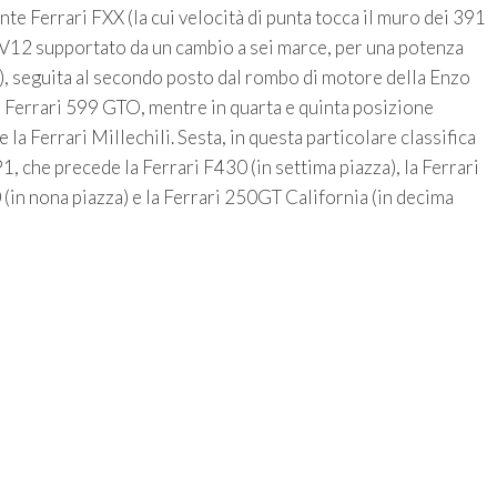
te Ferrari FXX (la cui velocità di punta tocca il muro dei 391
ri V12 supportato da un cambio a sei marce, per una potenza
o), seguita al secondo posto dal rombo di motore della Enzo
la Ferrari 599 GTO, mentre in quarta e quinta posizione
 la Ferrari Millechili. Sesta, in questa particolare classifica
1, che precede la Ferrari F430 (in settima piazza), la Ferrari
0 (in nona piazza) e la Ferrari 250GT California (in decima