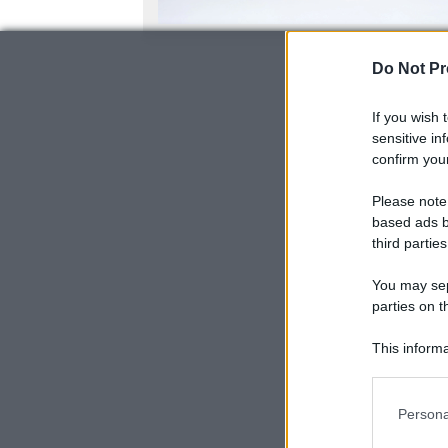
Do Not Pr
If you wish 
sensitive in
confirm your
Please note
based ads b
third parties
You may sepa
parties on t
This informa
Participants
Please note
Persona
information 
deny consent