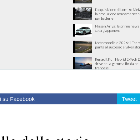
L’acquisizione di Lomiko Met
la produzione nordamericana 
per batterie
Nissan Ariya: le prime news 
casa giapponese
Motomondiale 2026: il Team
punta al successo a Silverst
Renault Full Hybrid E-Tech Da
drive della gamma ibrida del
francese
i su Facebook
Tweet