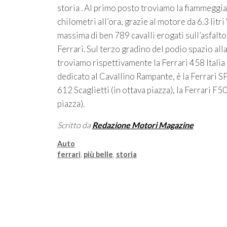
storia . Al primo posto troviamo la fiammeggian
chilometri all’ora, grazie al motore da 6.3 lit
massima di ben 789 cavalli erogati sull’asfalt
Ferrari. Sul terzo gradino del podio spazio al
troviamo rispettivamente la Ferrari 458 Italia e
dedicato al Cavallino Rampante, è la Ferrari SP
612 Scaglietti (in ottava piazza), la Ferrari F5
piazza).
Scritto da
Redazione Motori Magazine
Categorie
Auto
Tag
ferrari
,
più belle
,
storia