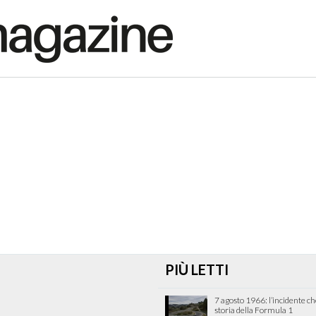
PIÙ LETTI
7 agosto 1966: l’incidente c
storia della Formula 1