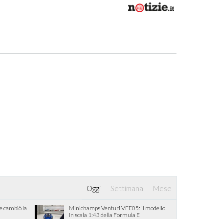
Oggi
Settimana
Mese
he cambiò la
Minichamps Venturi VFE05: il modello
in scala 1:43 della Formula E