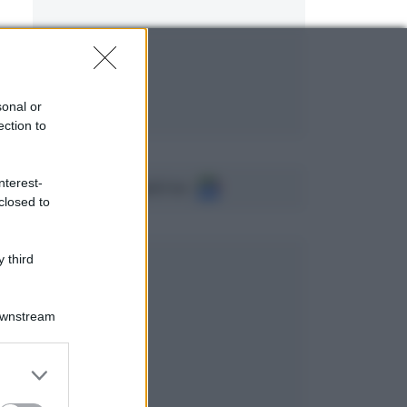
sonal or
ection to
nterest-
Seguici su
closed to
 third
Downstream
er and store
to grant or
ed purposes