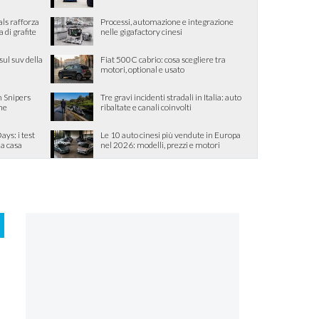
als rafforza
Processi, automazione e integrazione
di grafite
nelle gigafactory cinesi
sul suv della
Fiat 500C cabrio: cosa scegliere tra
motori, optional e usato
 Snipers
Tre gravi incidenti stradali in Italia: auto
one
ribaltate e canali coinvolti
ys: i test
Le 10 auto cinesi più vendute in Europa
la casa
nel 2026: modelli, prezzi e motori