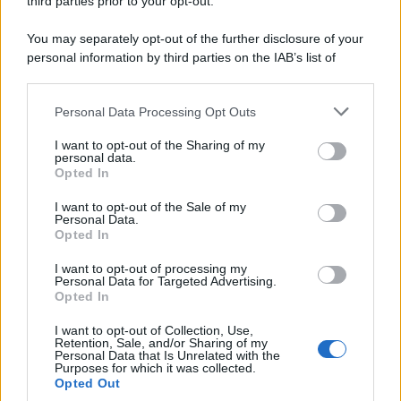
Motors Magazine 365
third parties prior to your opt-out.
Day Travel 365
You may separately opt-out of the further disclosure of your
Home Magazine 365
personal information by third parties on the IAB’s list of
Cineverse Magazine
downstream participants.
SecondHomeMagazine
Personal Data Processing Opt Outs
This information may also be disclosed by us to third parties
on the IAB’s List of Downstream Participants that may further
I want to opt-out of the Sharing of my
disclose it to other third parties.
personal data.
Opted In
Please note that this website/app uses one or more Google
Francia
services and may gather and store information including but
I want to opt-out of the Sale of my
Personal Data.
not limited to your visit or usage behaviour. You may click to
InvestirMag
Opted In
grant or deny consent to Google and its third-party tags to
use your data for below specified purposes in below Google
Germania
I want to opt-out of processing my
consent section.
Personal Data for Targeted Advertising.
Opted In
Investieren24
I want to opt-out of Collection, Use,
UK
Retention, Sale, and/or Sharing of my
Personal Data that Is Unrelated with the
Purposes for which it was collected.
News Hub UK
Opted Out