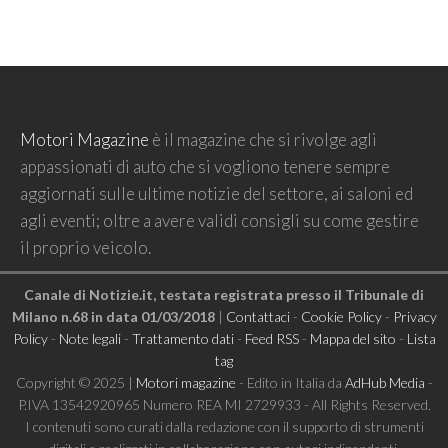
Motori Magazine
è il magazine che si rivolge agli
appassionati di auto che si vogliono tenere sempre
aggiornati sulle ultime notizie del settore, ai saloni ed
agli eventi; oltre a avere validi consigli su come gestire
il proprio veicolo.
Canale di Notizie.it, testata registrata presso il Tribunale di
Milano n.68 in data 01/03/2018
|
Contattaci
-
Cookie Policy
-
Privacy
Policy
-
Note legali
-
Trattamento dati
-
Feed RSS
-
Mappa del sito
-
Lista
tag
Copyright © 2025 |
Motori magazine
- Edito in Italia da
AdHub Media
-
P.IVA 13542920965 Numero REA MI 2729933 - All Rights Reserved.
I contenuti sono curati dalla redazione con il supporto di strumenti