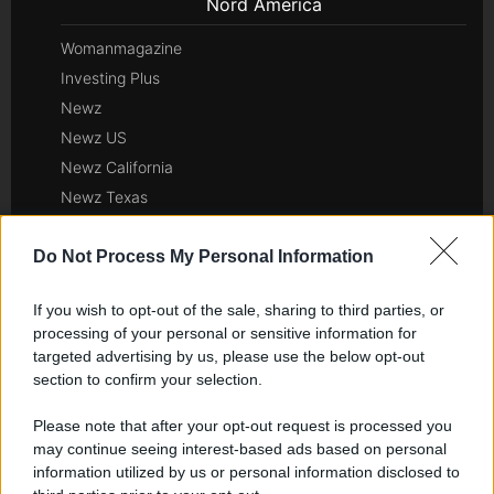
Nord America
Womanmagazine
Investing Plus
Newz
Newz US
Newz California
Newz Texas
Newz Florida
Do Not Process My Personal Information
Newz New York
Newz Pennsylvania
If you wish to opt-out of the sale, sharing to third parties, or
Newz Illinois
processing of your personal or sensitive information for
Newz Ohio
targeted advertising by us, please use the below opt-out
Gameland
section to confirm your selection.
Hig Tech Mag
Please note that after your opt-out request is processed you
Scoop Mag
may continue seeing interest-based ads based on personal
Lgbtqia News
information utilized by us or personal information disclosed to