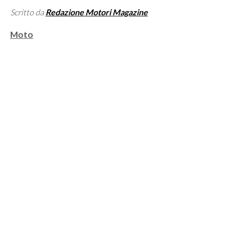
Scritto da
Redazione Motori Magazine
Categorie
Moto