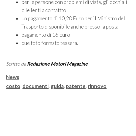
per le persone con problemi di vista, gli occhiali
o le lenti a contattto
un pagamento di 10,20 Euro per il Ministro del
Trasporto disponibile anche presso la posta
pagamento di 16 Euro
due foto formato tessera.
Scritto da
Redazione Motori Magazine
Categorie
News
Tag
costo
,
documenti
,
guida
,
patente
,
rinnovo