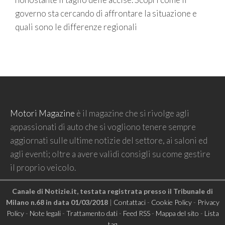
governo sta cercando di affrontare la situazione e
quali sono le differenze regionali
Motori Magazine
è il magazine che si rivolge agli
appassionati di auto che si vogliono tenere sempre
aggiornati sulle ultime notizie del settore, ai saloni ed
agli eventi; oltre a avere validi consigli su come gestire
il proprio veicolo.
Canale di Notizie.it, testata registrata presso il Tribunale di
Milano n.68 in data 01/03/2018
|
Contattaci
-
Cookie Policy
-
Privacy
Policy
-
Note legali
-
Trattamento dati
-
Feed RSS
-
Mappa del sito
-
Lista
tag