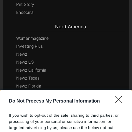
Pet Story
Encocina
Nord America
Womanmagazine
Investing Plus
Newz
Newz US
Newz California
Newz Texas
Newz Florida
Newz New York
Do Not Process My Personal Information
Newz Pennsylvania
Newz Illinois
If you wish to opt-out of the sale, sharing to third parties, or
Newz Ohio
processing of your personal or sensitive information for
Gameland
targeted advertising by us, please use the below opt-out