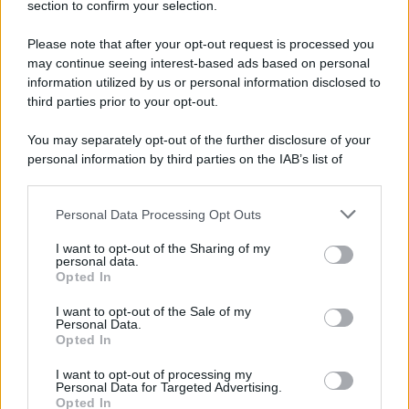
Hig Tech Mag
section to confirm your selection.
Scoop Mag
Please note that after your opt-out request is processed you
Lgbtqia News
may continue seeing interest-based ads based on personal
Motors Magazine 365
information utilized by us or personal information disclosed to
third parties prior to your opt-out.
Day Travel 365
Home Magazine 365
You may separately opt-out of the further disclosure of your
Cineverse Magazine
personal information by third parties on the IAB’s list of
SecondHomeMagazine
downstream participants.
Personal Data Processing Opt Outs
This information may also be disclosed by us to third parties
on the IAB’s List of Downstream Participants that may further
I want to opt-out of the Sharing of my
disclose it to other third parties.
personal data.
Francia
Opted In
Please note that this website/app uses one or more Google
InvestirMag
services and may gather and store information including but
I want to opt-out of the Sale of my
Personal Data.
not limited to your visit or usage behaviour. You may click to
Opted In
grant or deny consent to Google and its third-party tags to
Germania
use your data for below specified purposes in below Google
I want to opt-out of processing my
consent section.
Investieren24
Personal Data for Targeted Advertising.
Opted In