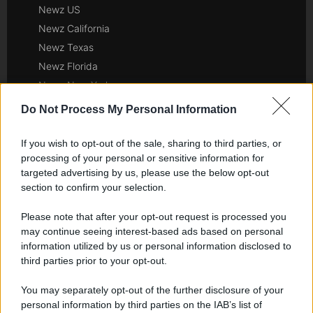
Newz US
Newz California
Newz Texas
Newz Florida
Newz New York
Newz Pennsylvania
Do Not Process My Personal Information
Newz Illinois
Newz Ohio
If you wish to opt-out of the sale, sharing to third parties, or
processing of your personal or sensitive information for
Gameland
targeted advertising by us, please use the below opt-out
Hig Tech Mag
section to confirm your selection.
Scoop Mag
Please note that after your opt-out request is processed you
Lgbtqia News
may continue seeing interest-based ads based on personal
Motors Magazine 365
information utilized by us or personal information disclosed to
Day Travel 365
third parties prior to your opt-out.
Home Magazine 365
You may separately opt-out of the further disclosure of your
Cineverse Magazine
personal information by third parties on the IAB’s list of
SecondHomeMagazine