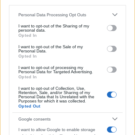
downstream participants.
Personal Data Processing Opt Outs
This information may also be disclosed by us to third parties
on the IAB’s List of Downstream Participants that may further
I want to opt-out of the Sharing of my
disclose it to other third parties.
Francia
personal data.
Opted In
Please note that this website/app uses one or more Google
InvestirMag
services and may gather and store information including but
I want to opt-out of the Sale of my
Personal Data.
not limited to your visit or usage behaviour. You may click to
Germania
Opted In
grant or deny consent to Google and its third-party tags to
use your data for below specified purposes in below Google
Investieren24
I want to opt-out of processing my
consent section.
Personal Data for Targeted Advertising.
Opted In
UK
I want to opt-out of Collection, Use,
Retention, Sale, and/or Sharing of my
News Hub UK
Personal Data that Is Unrelated with the
Purposes for which it was collected.
Lgbtq News
Opted Out
Olanda
Google consents
Investeren 24
I want to allow Google to enable storage