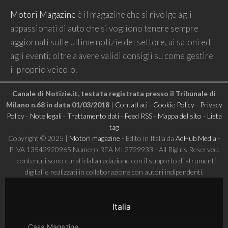
Motori Magazine
è il magazine che si rivolge agli
appassionati di auto che si vogliono tenere sempre
aggiornati sulle ultime notizie del settore, ai saloni ed
agli eventi; oltre a avere validi consigli su come gestire
il proprio veicolo.
Canale di Notizie.it, testata registrata presso il Tribunale di
Milano n.68 in data 01/03/2018
|
Contattaci
-
Cookie Policy
-
Privacy
Policy
-
Note legali
-
Trattamento dati
-
Feed RSS
-
Mappa del sito
-
Lista
tag
Copyright © 2025 |
Motori magazine
- Edito in Italia da
AdHub Media
-
P.IVA 13542920965 Numero REA MI 2729933 - All Rights Reserved.
I contenuti sono curati dalla redazione con il supporto di strumenti
digitali e realizzati in collaborazione con autori indipendenti.
Italia
Casa Magazine