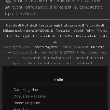
aggiornati sulle ultime notizie del settore, ai saloni ed
agli eventi; oltre a avere validi consigli su come gestire
il proprio veicolo.
Canale di Notizie.it, testata registrata presso il Tribunale di
Milano n.68 in data 01/03/2018
|
Contattaci
-
Cookie Policy
-
Privacy
Policy
-
Note legali
-
Trattamento dati
-
Feed RSS
-
Mappa del sito
-
Lista
tag
Copyright © 2025 |
Motori magazine
- Edito in Italia da
AdHub Media
-
P.IVA 13542920965 Numero REA MI 2729933 - All Rights Reserved.
I contenuti sono curati dalla redazione con il supporto di strumenti
digitali e realizzati in collaborazione con autori indipendenti.
Italia
Casa Magazine
Cineverse Magazine
Donne Magazine
Food Blog