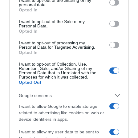
I want to opt-out of the Sharing of my
disclose it to other third parties.
Francia
personal data.
Opted In
Please note that this website/app uses one or more Google
InvestirMag
services and may gather and store information including but
I want to opt-out of the Sale of my
Personal Data.
not limited to your visit or usage behaviour. You may click to
Opted In
Germania
grant or deny consent to Google and its third-party tags to
use your data for below specified purposes in below Google
I want to opt-out of processing my
Investieren24
consent section.
Personal Data for Targeted Advertising.
Opted In
UK
I want to opt-out of Collection, Use,
Retention, Sale, and/or Sharing of my
News Hub UK
Personal Data that Is Unrelated with the
Purposes for which it was collected.
Lgbtq News
Opted Out
Olanda
Google consents
I want to allow Google to enable storage
Investeren 24
related to advertising like cookies on web or
NL Newz
device identifiers in apps.
I want to allow my user data to be sent to