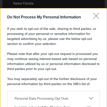
Newz Florida
Newz New York
Newz Pennsylvania
Do Not Process My Personal Information
Newz Illinois
If you wish to opt-out of the sale, sharing to third parties, or
Newz Ohio
processing of your personal or sensitive information for
Gameland
targeted advertising by us, please use the below opt-out
Hig Tech Mag
section to confirm your selection.
Scoop Mag
Please note that after your opt-out request is processed you
Lgbtqia News
may continue seeing interest-based ads based on personal
Motors Magazine 365
information utilized by us or personal information disclosed to
Day Travel 365
third parties prior to your opt-out.
Home Magazine 365
You may separately opt-out of the further disclosure of your
Cineverse Magazine
personal information by third parties on the IAB’s list of
SecondHomeMagazine
downstream participants.
Personal Data Processing Opt Outs
This information may also be disclosed by us to third parties
on the IAB’s List of Downstream Participants that may further