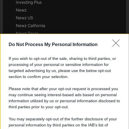
Investing Plus
Newz
Newz US
Newz California
Newz Texas
Newz Florida
Do Not Process My Personal Information
Newz New York
Newz Pennsylvania
If you wish to opt-out of the sale, sharing to third parties, or
Newz Illinois
processing of your personal or sensitive information for
targeted advertising by us, please use the below opt-out
Newz Ohio
section to confirm your selection.
Gameland
Hig Tech Mag
Please note that after your opt-out request is processed you
may continue seeing interest-based ads based on personal
Scoop Mag
information utilized by us or personal information disclosed to
Lgbtqia News
third parties prior to your opt-out.
Motors Magazine 365
Day Travel 365
You may separately opt-out of the further disclosure of your
personal information by third parties on the IAB’s list of
Home Magazine 365