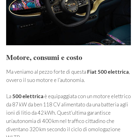
Motore, consumi e costo
Ma veniamo al pezzo forte di questa
Fiat 500 elettrica
,
ovvero il suo motore e l’autonomia.
La
500 elettrica
è equipaggiata con un motore elettrico
da 87 kW da ben 118 CV alimentato da una batteria agli
ioni di litio da 42 kWh. Quest’ultima garantisce
un’autonomia di 400 km nel traffico cittadino che
diventano 320 km secondo il ciclo di omologazione