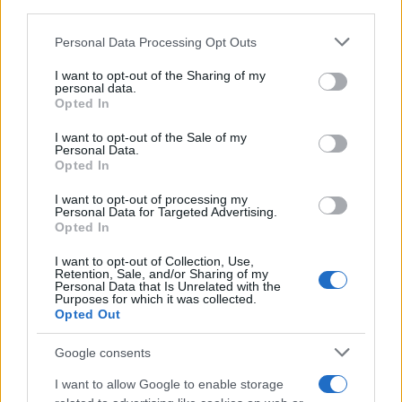
downstream participants.
Cineverse Magazine
SecondHomeMagazine
Personal Data Processing Opt Outs
This information may also be disclosed by us to third parties
on the IAB’s List of Downstream Participants that may further
I want to opt-out of the Sharing of my
disclose it to other third parties.
personal data.
Opted In
Please note that this website/app uses one or more Google
Francia
services and may gather and store information including but
I want to opt-out of the Sale of my
Personal Data.
not limited to your visit or usage behaviour. You may click to
InvestirMag
Opted In
grant or deny consent to Google and its third-party tags to
use your data for below specified purposes in below Google
I want to opt-out of processing my
Germania
consent section.
Personal Data for Targeted Advertising.
Opted In
Investieren24
I want to opt-out of Collection, Use,
Retention, Sale, and/or Sharing of my
UK
Personal Data that Is Unrelated with the
Purposes for which it was collected.
Opted Out
News Hub UK
Lgbtq News
Google consents
I want to allow Google to enable storage
Olanda