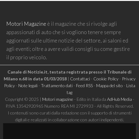
Motori Magazine
è il magazine che si rivolge agli
appassionati di auto che si vogliono tenere sempre
aggiornati sulle ultime notizie del settore, ai saloni ed
agli eventi; oltre a avere validi consigli su come gestire
il proprio veicolo.
Canale di Notizie.it, testata registrata presso il Tribunale di
Milano n.68 in data 01/03/2018
|
Contattaci
-
Cookie Policy
-
Privacy
Policy
-
Note legali
-
Trattamento dati
-
Feed RSS
-
Mappa del sito
-
Lista
tag
Copyright © 2025 |
Motori magazine
- Edito in Italia da
AdHub Media
-
P.IVA 13542920965 Numero REA MI 2729933 - All Rights Reserved.
I contenuti sono curati dalla redazione con il supporto di strumenti
digitali e realizzati in collaborazione con autori indipendenti.