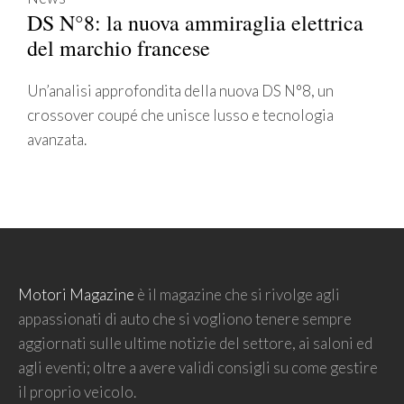
DS N°8: la nuova ammiraglia elettrica
del marchio francese
Un’analisi approfondita della nuova DS N°8, un
crossover coupé che unisce lusso e tecnologia
avanzata.
Motori Magazine
è il magazine che si rivolge agli
appassionati di auto che si vogliono tenere sempre
aggiornati sulle ultime notizie del settore, ai saloni ed
agli eventi; oltre a avere validi consigli su come gestire
il proprio veicolo.