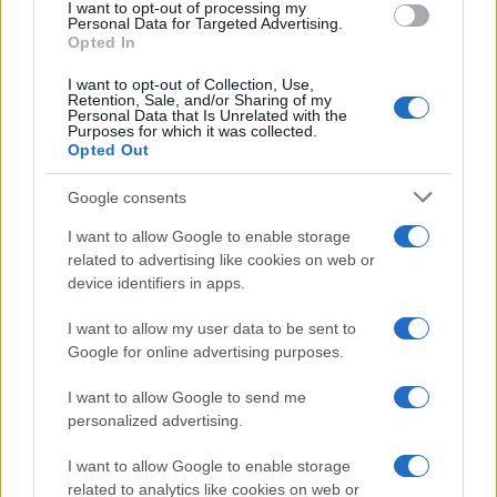
I want to opt-out of processing my
consent section.
Personal Data for Targeted Advertising.
Germania
Opted In
Investieren24
I want to opt-out of Collection, Use,
Retention, Sale, and/or Sharing of my
Personal Data that Is Unrelated with the
Purposes for which it was collected.
UK
Opted Out
News Hub UK
Google consents
Lgbtq News
I want to allow Google to enable storage
related to advertising like cookies on web or
Olanda
device identifiers in apps.
Investeren 24
I want to allow my user data to be sent to
NL Newz
Google for online advertising purposes.
I want to allow Google to send me
personalized advertising.
I want to allow Google to enable storage
related to analytics like cookies on web or