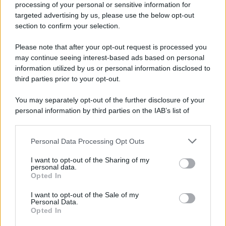
processing of your personal or sensitive information for
Newz Illinois
targeted advertising by us, please use the below opt-out
section to confirm your selection.
Newz Ohio
Gameland
Please note that after your opt-out request is processed you
Hig Tech Mag
may continue seeing interest-based ads based on personal
Scoop Mag
information utilized by us or personal information disclosed to
third parties prior to your opt-out.
Lgbtqia News
Motors Magazine 365
You may separately opt-out of the further disclosure of your
Day Travel 365
personal information by third parties on the IAB’s list of
downstream participants.
Home Magazine 365
Cineverse Magazine
Personal Data Processing Opt Outs
This information may also be disclosed by us to third parties
SecondHomeMagazine
on the IAB’s List of Downstream Participants that may further
I want to opt-out of the Sharing of my
disclose it to other third parties.
personal data.
Opted In
Please note that this website/app uses one or more Google
services and may gather and store information including but
I want to opt-out of the Sale of my
Francia
Personal Data.
not limited to your visit or usage behaviour. You may click to
Opted In
grant or deny consent to Google and its third-party tags to
InvestirMag
use your data for below specified purposes in below Google