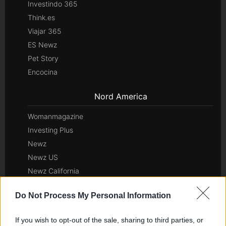
Investindo 365
Think.es
Viajar 365
ES Newz
Pet Story
Encocina
Nord America
Womanmagazine
Investing Plus
Newz
Newz US
Newz California
Newz Texas
Do Not Process My Personal Information
Newz Florida
Newz New York
If you wish to opt-out of the sale, sharing to third parties, or
Newz Pennsylvania