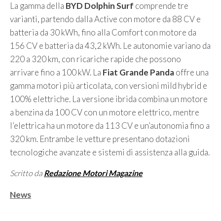
La gamma della
BYD Dolphin Surf
comprende tre
varianti, partendo dalla Active con motore da 88 CV e
batteria da 30 kWh, fino alla Comfort con motore da
156 CV e batteria da 43,2 kWh. Le autonomie variano da
220 a 320 km, con ricariche rapide che possono
arrivare fino a 100 kW. La
Fiat Grande Panda
offre una
gamma motori più articolata, con versioni mild hybrid e
100% elettriche. La versione ibrida combina un motore
a benzina da 100 CV con un motore elettrico, mentre
l’elettrica ha un motore da 113 CV e un’autonomia fino a
320 km. Entrambe le vetture presentano dotazioni
tecnologiche avanzate e sistemi di assistenza alla guida.
Scritto da
Redazione Motori Magazine
Categorie
News