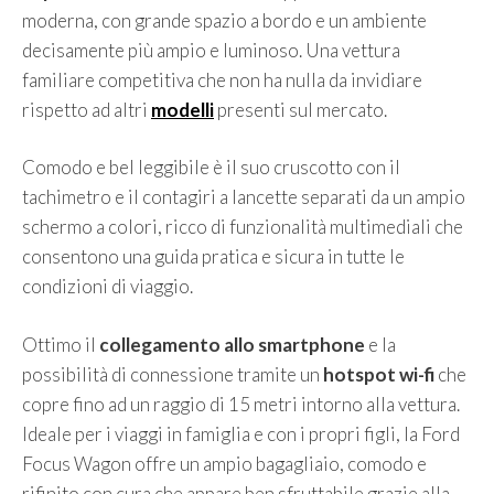
moderna, con grande spazio a bordo e un ambiente
decisamente più ampio e luminoso. Una vettura
familiare competitiva che non ha nulla da invidiare
rispetto ad altri
modelli
presenti sul mercato.
Comodo e bel leggibile è il suo cruscotto con il
tachimetro e il contagiri a lancette separati da un ampio
schermo a colori, ricco di funzionalità multimediali che
consentono una guida pratica e sicura in tutte le
condizioni di viaggio.
Ottimo il
collegamento allo smartphone
e la
possibilità di connessione tramite un
hotspot wi-fi
che
copre fino ad un raggio di 15 metri intorno alla vettura.
Ideale per i viaggi in famiglia e con i propri figli, la Ford
Focus Wagon offre un ampio bagagliaio, comodo e
rifinito con cura che appare ben sfruttabile grazie alla