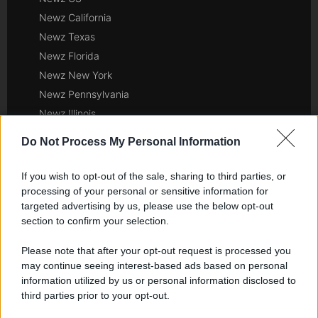
Newz California
Newz Texas
Newz Florida
Newz New York
Newz Pennsylvania
Newz Illinois
Newz Ohio
Do Not Process My Personal Information
Gameland
Hig Tech Mag
If you wish to opt-out of the sale, sharing to third parties, or
Scoop Mag
processing of your personal or sensitive information for
targeted advertising by us, please use the below opt-out
Lgbtqia News
section to confirm your selection.
Motors Magazine 365
Day Travel 365
Please note that after your opt-out request is processed you
may continue seeing interest-based ads based on personal
Home Magazine 365
information utilized by us or personal information disclosed to
Cineverse Magazine
third parties prior to your opt-out.
SecondHomeMagazine