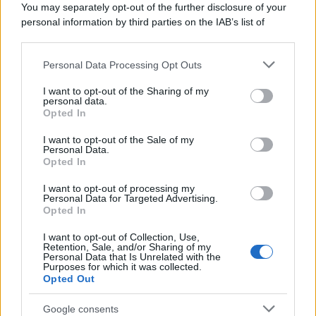
You may separately opt-out of the further disclosure of your
personal information by third parties on the IAB’s list of
downstream participants.
Francia
Personal Data Processing Opt Outs
This information may also be disclosed by us to third parties
on the IAB’s List of Downstream Participants that may further
InvestirMag
I want to opt-out of the Sharing of my
disclose it to other third parties.
personal data.
Opted In
Germania
Please note that this website/app uses one or more Google
services and may gather and store information including but
I want to opt-out of the Sale of my
Investieren24
Personal Data.
not limited to your visit or usage behaviour. You may click to
Opted In
grant or deny consent to Google and its third-party tags to
UK
use your data for below specified purposes in below Google
I want to opt-out of processing my
consent section.
Personal Data for Targeted Advertising.
News Hub UK
Opted In
Lgbtq News
I want to opt-out of Collection, Use,
Retention, Sale, and/or Sharing of my
Personal Data that Is Unrelated with the
Olanda
Purposes for which it was collected.
Opted Out
Investeren 24
NL Newz
Google consents