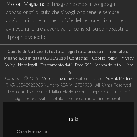
Motori Magazine
è il magazine che si rivolge agli
appassionati di auto che si vogliono tenere sempre
aggiornati sulle ultime notizie del settore, ai saloni ed
agli eventi; oltre a avere validi consigli su come gestire
il proprio veicolo.
Canale di Notizie.it, testata registrata presso il Tribunale di
Milano n.68 in data 01/03/2018
|
Contattaci
-
Cookie Policy
-
Privacy
Policy
-
Note legali
-
Trattamento dati
-
Feed RSS
-
Mappa del sito
-
Lista
tag
Copyright © 2025 |
Motori magazine
- Edito in Italia da
AdHub Media
-
P.IVA 13542920965 Numero REA MI 2729933 - All Rights Reserved.
I contenuti sono curati dalla redazione con il supporto di strumenti
digitali e realizzati in collaborazione con autori indipendenti.
Italia
Casa Magazine