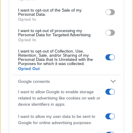
Please note that this website/app uses one or more Google
Francia
services and may gather and store information including but
I want to opt-out of the Sale of my
Personal Data.
not limited to your visit or usage behaviour. You may click to
InvestirMag
Opted In
grant or deny consent to Google and its third-party tags to
use your data for below specified purposes in below Google
I want to opt-out of processing my
Germania
consent section.
Personal Data for Targeted Advertising.
Opted In
Investieren24
I want to opt-out of Collection, Use,
Retention, Sale, and/or Sharing of my
UK
Personal Data that Is Unrelated with the
Purposes for which it was collected.
Opted Out
News Hub UK
Lgbtq News
Google consents
Olanda
I want to allow Google to enable storage
related to advertising like cookies on web or
Investeren 24
device identifiers in apps.
NL Newz
I want to allow my user data to be sent to
Google for online advertising purposes.