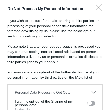
Newz Florida
Do Not Process My Personal Information
Newz New York
Newz Pennsylvania
If you wish to opt-out of the sale, sharing to third parties, or
Newz Illinois
processing of your personal or sensitive information for
Newz Ohio
targeted advertising by us, please use the below opt-out
section to confirm your selection.
Gameland
Hig Tech Mag
Please note that after your opt-out request is processed you
Scoop Mag
may continue seeing interest-based ads based on personal
information utilized by us or personal information disclosed to
Lgbtqia News
third parties prior to your opt-out.
Motors Magazine 365
Day Travel 365
You may separately opt-out of the further disclosure of your
Home Magazine 365
personal information by third parties on the IAB’s list of
downstream participants.
Cineverse Magazine
SecondHomeMagazine
Personal Data Processing Opt Outs
This information may also be disclosed by us to third parties
on the IAB’s List of Downstream Participants that may further
I want to opt-out of the Sharing of my
disclose it to other third parties.
personal data.
Opted In