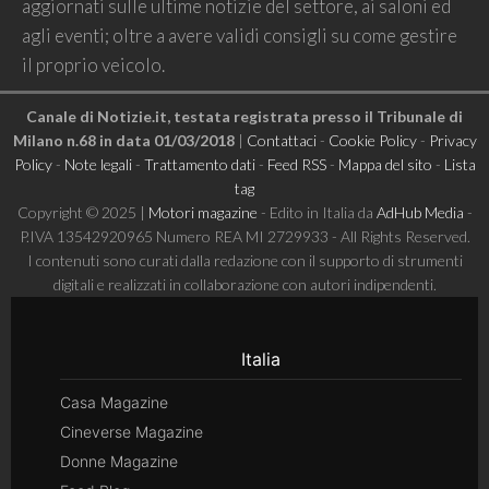
aggiornati sulle ultime notizie del settore, ai saloni ed
agli eventi; oltre a avere validi consigli su come gestire
il proprio veicolo.
Canale di Notizie.it, testata registrata presso il Tribunale di
Milano n.68 in data 01/03/2018
|
Contattaci
-
Cookie Policy
-
Privacy
Policy
-
Note legali
-
Trattamento dati
-
Feed RSS
-
Mappa del sito
-
Lista
tag
Copyright © 2025 |
Motori magazine
- Edito in Italia da
AdHub Media
-
P.IVA 13542920965 Numero REA MI 2729933 - All Rights Reserved.
I contenuti sono curati dalla redazione con il supporto di strumenti
digitali e realizzati in collaborazione con autori indipendenti.
Italia
Casa Magazine
Cineverse Magazine
Donne Magazine