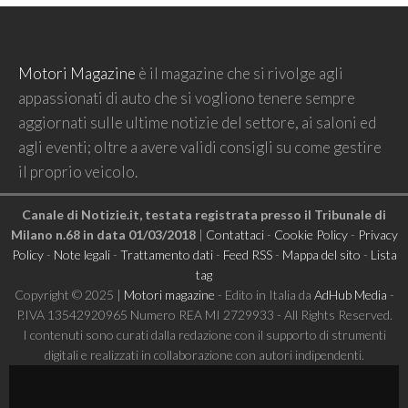
Motori Magazine
è il magazine che si rivolge agli
appassionati di auto che si vogliono tenere sempre
aggiornati sulle ultime notizie del settore, ai saloni ed
agli eventi; oltre a avere validi consigli su come gestire
il proprio veicolo.
Canale di Notizie.it, testata registrata presso il Tribunale di
Milano n.68 in data 01/03/2018
|
Contattaci
-
Cookie Policy
-
Privacy
Policy
-
Note legali
-
Trattamento dati
-
Feed RSS
-
Mappa del sito
-
Lista
tag
Copyright © 2025 |
Motori magazine
- Edito in Italia da
AdHub Media
-
P.IVA 13542920965 Numero REA MI 2729933 - All Rights Reserved.
I contenuti sono curati dalla redazione con il supporto di strumenti
digitali e realizzati in collaborazione con autori indipendenti.