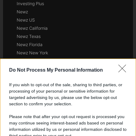
Investing Plus
Newz
Newz US
Newz California
Newz Texas
Newz Florida
Newz New York
Newz Pennsylvania
Newz Illinois
Do Not Process My Personal Information
Newz Ohio
If you wish to opt-out of the sale, sharing to third parties, or
Gameland
processing of your personal or sensitive information for
Hig Tech Mag
targeted advertising by us, please use the below opt-out
Scoop Mag
section to confirm your selection.
Lgbtqia News
Please note that after your opt-out request is processed you
Motors Magazine 365
may continue seeing interest-based ads based on personal
Day Travel 365
information utilized by us or personal information disclosed to
Home Magazine 365
third parties prior to your opt-out.