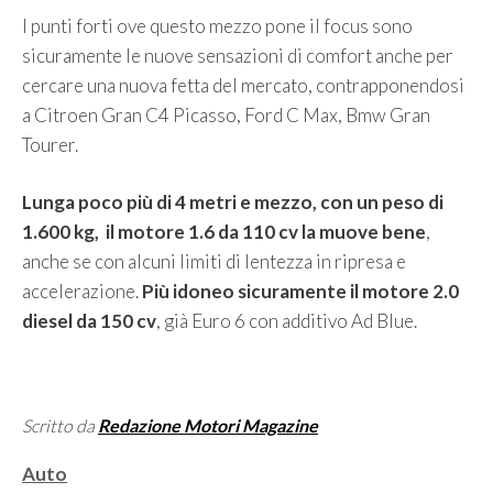
I punti forti ove questo mezzo pone il focus sono
sicuramente le nuove sensazioni di comfort anche per
cercare una nuova fetta del mercato, contrapponendosi
a Citroen Gran C4 Picasso, Ford C Max, Bmw Gran
Tourer.
Lunga poco più di 4 metri e mezzo, con un peso di
1.600 kg, il motore 1.6 da 110 cv la muove bene
,
anche se con alcuni limiti di lentezza in ripresa e
accelerazione.
Più idoneo sicuramente il motore 2.0
diesel da 150 cv
, già Euro 6 con additivo Ad Blue.
Scritto da
Redazione Motori Magazine
Categorie
Auto