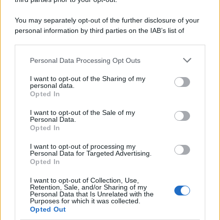
Cineverse Magazine
You may separately opt-out of the further disclosure of your
SecondHomeMagazine
personal information by third parties on the IAB’s list of
downstream participants.
Personal Data Processing Opt Outs
This information may also be disclosed by us to third parties
Francia
on the IAB’s List of Downstream Participants that may further
I want to opt-out of the Sharing of my
disclose it to other third parties.
personal data.
InvestirMag
Opted In
Please note that this website/app uses one or more Google
services and may gather and store information including but
I want to opt-out of the Sale of my
Germania
Personal Data.
not limited to your visit or usage behaviour. You may click to
Opted In
grant or deny consent to Google and its third-party tags to
Investieren24
use your data for below specified purposes in below Google
I want to opt-out of processing my
consent section.
Personal Data for Targeted Advertising.
UK
Opted In
News Hub UK
I want to opt-out of Collection, Use,
Retention, Sale, and/or Sharing of my
Lgbtq News
Personal Data that Is Unrelated with the
Purposes for which it was collected.
Opted Out
Olanda