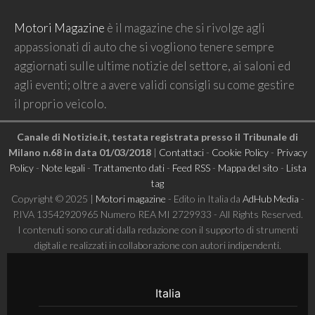
Motori Magazine
è il magazine che si rivolge agli
appassionati di auto che si vogliono tenere sempre
aggiornati sulle ultime notizie del settore, ai saloni ed
agli eventi; oltre a avere validi consigli su come gestire
il proprio veicolo.
Canale di Notizie.it, testata registrata presso il Tribunale di
Milano n.68 in data 01/03/2018
|
Contattaci
-
Cookie Policy
-
Privacy
Policy
-
Note legali
-
Trattamento dati
-
Feed RSS
-
Mappa del sito
-
Lista
tag
Copyright © 2025 |
Motori magazine
- Edito in Italia da
AdHub Media
-
P.IVA 13542920965 Numero REA MI 2729933 - All Rights Reserved.
I contenuti sono curati dalla redazione con il supporto di strumenti
digitali e realizzati in collaborazione con autori indipendenti.
Italia