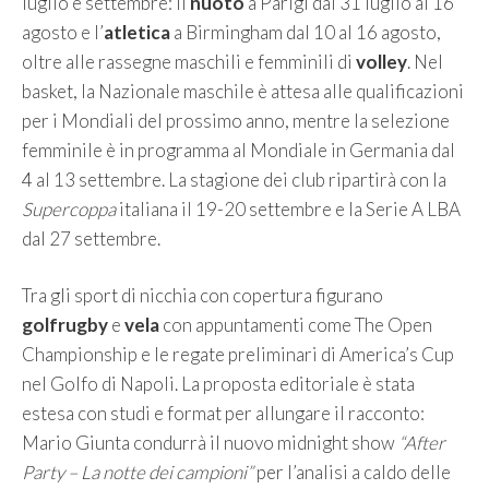
luglio e settembre: il
nuoto
a Parigi dal 31 luglio al 16
agosto e l’
atletica
a Birmingham dal 10 al 16 agosto,
oltre alle rassegne maschili e femminili di
volley
. Nel
basket, la Nazionale maschile è attesa alle qualificazioni
per i Mondiali del prossimo anno, mentre la selezione
femminile è in programma al Mondiale in Germania dal
4 al 13 settembre. La stagione dei club ripartirà con la
Supercoppa
italiana il 19-20 settembre e la Serie A LBA
dal 27 settembre.
Tra gli sport di nicchia con copertura figurano
golf
rugby
e
vela
con appuntamenti come The Open
Championship e le regate preliminari di America’s Cup
nel Golfo di Napoli. La proposta editoriale è stata
estesa con studi e format per allungare il racconto:
Mario Giunta condurrà il nuovo midnight show
“After
Party – La notte dei campioni”
per l’analisi a caldo delle