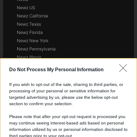
Newz US
Newz California
Newz Texas
Newz Florida
Newz New York
Newz Pennsylvania
Newz Illinois
Newz Ohio
Do Not Process My Personal Information
Gameland
Hig Tech Mag
If you wish to opt-out of the sale, sharing to third parties, or
Scoop Mag
processing of your personal or sensitive information for
targeted advertising by us, please use the below opt-out
Lgbtqia News
section to confirm your selection.
Motors Magazine 365
Day Travel 365
Please note that after your opt-out request is processed you
Home Magazine 365
may continue seeing interest-based ads based on personal
information utilized by us or personal information disclosed to
Cineverse Magazine
third parties prior to your opt-out.