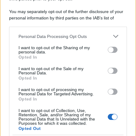
SecondHomeMagazine
You may separately opt-out of the further disclosure of your
personal information by third parties on the IAB’s list of
downstream participants.
Francia
Personal Data Processing Opt Outs
This information may also be disclosed by us to third parties
on the IAB’s List of Downstream Participants that may further
InvestirMag
I want to opt-out of the Sharing of my
disclose it to other third parties.
personal data.
Opted In
Germania
Please note that this website/app uses one or more Google
services and may gather and store information including but
I want to opt-out of the Sale of my
Investieren24
Personal Data.
not limited to your visit or usage behaviour. You may click to
Opted In
grant or deny consent to Google and its third-party tags to
UK
use your data for below specified purposes in below Google
I want to opt-out of processing my
consent section.
Personal Data for Targeted Advertising.
News Hub UK
Opted In
Lgbtq News
I want to opt-out of Collection, Use,
Retention, Sale, and/or Sharing of my
Personal Data that Is Unrelated with the
Olanda
Purposes for which it was collected.
Opted Out
Investeren 24