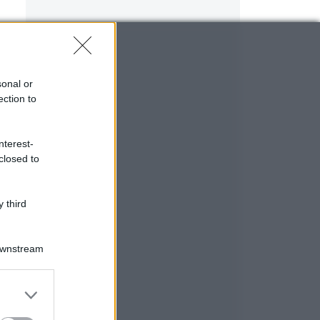
sonal or
ection to
nterest-
closed to
 third
Downstream
er and store
to grant or
ed purposes