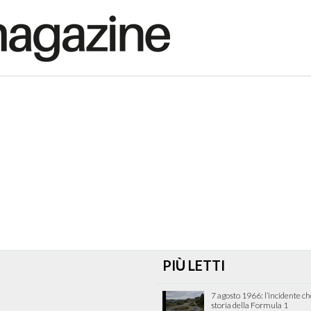
PIÙ LETTI
7 agosto 1966: l’incidente c
storia della Formula 1