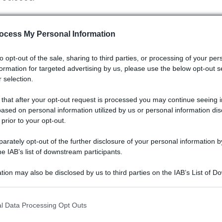
mentre se si vuole il
PDK
il prezzo sale a
61.212€
.
ocess My Personal Information
to opt-out of the sale, sharing to third parties, or processing of your per
formation for targeted advertising by us, please use the below opt-out s
 selection.
 that after your opt-out request is processed you may continue seeing i
ased on personal information utilized by us or personal information dis
 prior to your opt-out.
rately opt-out of the further disclosure of your personal information by
he IAB’s list of downstream participants.
tion may also be disclosed by us to third parties on the IAB’s List of 
 that may further disclose it to other third parties.
 that this website/app uses one or more Google services and may gath
l Data Processing Opt Outs
including but not limited to your visit or usage behaviour. You may click 
 to Google and its third-party tags to use your data for below specifi