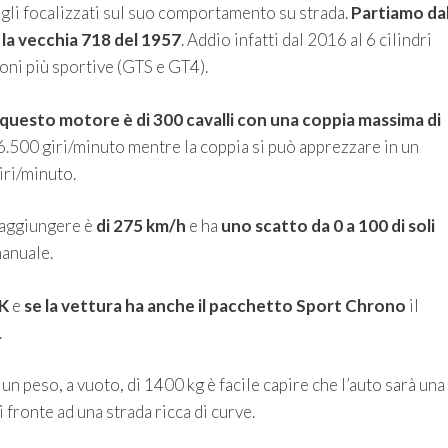
agli focalizzati sul suo comportamento su strada.
Partiamo da
la vecchia 718 del 1957
. Addio infatti dal 2016 al 6 cilindri
oni più sportive (GTS e GT4).
questo motore è di 300 cavalli
con una coppia massima di
 6.500 giri/minuto mentre la coppia si può apprezzare in un
iri/minuto.
raggiungere è
di 275 km/h
e ha
uno scatto da 0 a 100 di soli
manuale.
DK
e
se la vettura ha anche il pacchetto Sport Chrono
il
.
un peso, a vuoto, di 1400 kg è facile capire che l’auto sarà una
 fronte ad una strada ricca di curve.