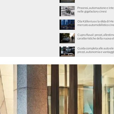
Processi, automazione e int
nelle gigafactory cinesi
Ola Källenius e la sfida di M
mercato automobilistico cin
Cupra Raval: prezzi, allestim
caratteristiche della nuova e
Guida completa alle auto ele
prezzi, autonomia e vantaggi