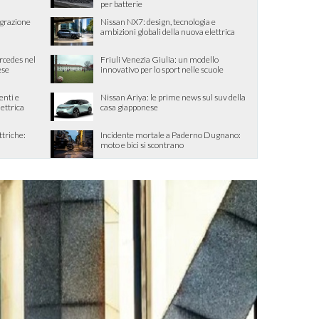
per batterie
egrazione
Nissan NX7: design, tecnologia e
ambizioni globali della nuova elettrica
ercedes nel
Friuli Venezia Giulia: un modello
ese
innovativo per lo sport nelle scuole
enti e
Nissan Ariya: le prime news sul suv della
lettrica
casa giapponese
ttriche:
Incidente mortale a Paderno Dugnano:
moto e bici si scontrano