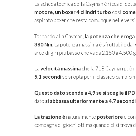
La scheda tecnica della Cayman è ricca di dett
motore, un boxer 4 cilindri turbo
così
come 
aspirato boxer che resta comunque nelle versi
Tornando alla Cayman,
la potenza che eroga 
380 Nm
. La potenza massima è sfruttabile dai
arco di giri più basso che va da 2.150 a 4.500 g
La
velocità massima
che la 718 Cayman può 
5,1 secondi
se si opta per il classico cambio 
Questo dato scende a 4,9 se si sceglie il P
dato
si abbassa ulteriormente a 4,7 secondi
La trazione è
naturalmente
posteriore
e con 
compagna di giochi ottima quando ci si trova di