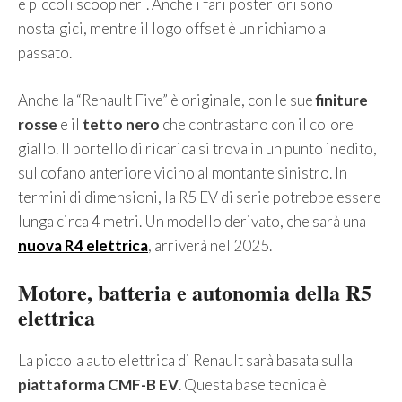
e piccoli scoop neri. Anche i fari posteriori sono
nostalgici, mentre il logo offset è un richiamo al
passato.
Anche la “Renault Five” è originale, con le sue
finiture
rosse
e il
tetto nero
che contrastano con il colore
giallo. Il portello di ricarica si trova in un punto inedito,
sul cofano anteriore vicino al montante sinistro. In
termini di dimensioni, la R5 EV di serie potrebbe essere
lunga circa 4 metri. Un modello derivato, che sarà una
nuova R4 elettrica
, arriverà nel 2025.
Motore, batteria e autonomia della R5
elettrica
La piccola auto elettrica di Renault sarà basata sulla
piattaforma CMF-B EV
. Questa base tecnica è