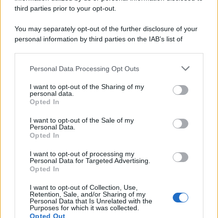
third parties prior to your opt-out.
Cineverse Magazine
SecondHomeMagazine
You may separately opt-out of the further disclosure of your
personal information by third parties on the IAB’s list of
downstream participants.
Personal Data Processing Opt Outs
This information may also be disclosed by us to third parties
Francia
on the IAB’s List of Downstream Participants that may further
I want to opt-out of the Sharing of my
disclose it to other third parties.
InvestirMag
personal data.
Opted In
Please note that this website/app uses one or more Google
Germania
services and may gather and store information including but
I want to opt-out of the Sale of my
Personal Data.
not limited to your visit or usage behaviour. You may click to
Investieren24
Opted In
grant or deny consent to Google and its third-party tags to
use your data for below specified purposes in below Google
I want to opt-out of processing my
UK
consent section.
Personal Data for Targeted Advertising.
Opted In
News Hub UK
I want to opt-out of Collection, Use,
Lgbtq News
Retention, Sale, and/or Sharing of my
Personal Data that Is Unrelated with the
Purposes for which it was collected.
Olanda
Opted Out