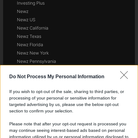
Investing Plus
Newz
Newz US
Newz California
Newz Texas
Newz Florida
Newz New York
Newz Pennsylvania
Newz Illinois
Do Not Process My Personal Information
Newz Ohio
Gameland
If you wish to opt-out of the sale, sharing to third parties, or
Hig Tech Mag
processing of your personal or sensitive information for
Scoop Mag
targeted advertising by us, please use the below opt-out
section to confirm your selection.
Lgbtqia News
Motors Magazine 365
Please note that after your opt-out request is processed you
Day Travel 365
may continue seeing interest-based ads based on personal
Home Magazine 365
information utilized by us or personal information disclosed to