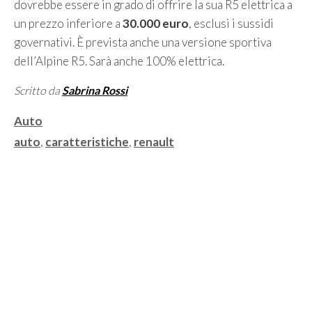
dovrebbe essere in grado di offrire la sua R5 elettrica a
un prezzo inferiore a
30.000 euro
, esclusi i sussidi
governativi. È prevista anche una versione sportiva
dell’Alpine R5. Sarà anche 100% elettrica.
Scritto da
Sabrina Rossi
Categorie
Auto
Tag
auto
,
caratteristiche
,
renault