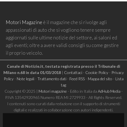
Motori Magazine
è il magazine che si rivolge agli
appassionati di auto che si vogliono tenere sempre
aggiornati sulle ultime notizie del settore, ai saloni ed
agli eventi; oltre a avere validi consigli su come gestire
il proprio veicolo.
Canale di Notizie.it, testata registrata presso il Tribunale di
Milano n.68 in data 01/03/2018
|
Contattaci
-
Cookie Policy
-
Privacy
Policy
-
Note legali
-
Trattamento dati
-
Feed RSS
-
Mappa del sito
-
Lista
tag
Copyright © 2025 |
Motori magazine
- Edito in Italia da
AdHub Media
-
P.IVA 13542920965 Numero REA MI 2729933 - All Rights Reserved.
I contenuti sono curati dalla redazione con il supporto di strumenti
digitali e realizzati in collaborazione con autori indipendenti.