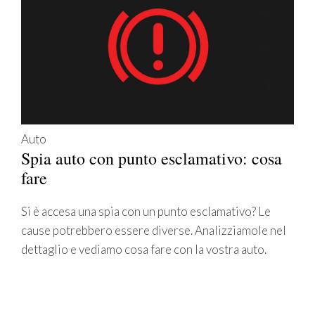
Auto
Spia auto con punto esclamativo: cosa
fare
Si è accesa una spia con un punto esclamativo? Le
cause potrebbero essere diverse. Analizziamole nel
dettaglio e vediamo cosa fare con la vostra auto.