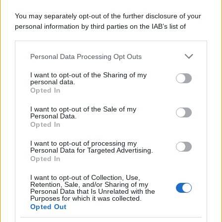
SecondHomeMagazine
You may separately opt-out of the further disclosure of your
personal information by third parties on the IAB’s list of
downstream participants.
Personal Data Processing Opt Outs
This information may also be disclosed by us to third parties
Francia
on the IAB’s List of Downstream Participants that may further
I want to opt-out of the Sharing of my
disclose it to other third parties.
InvestirMag
personal data.
Opted In
Please note that this website/app uses one or more Google
Germania
services and may gather and store information including but
I want to opt-out of the Sale of my
Personal Data.
not limited to your visit or usage behaviour. You may click to
Investieren24
Opted In
grant or deny consent to Google and its third-party tags to
use your data for below specified purposes in below Google
I want to opt-out of processing my
UK
consent section.
Personal Data for Targeted Advertising.
Opted In
News Hub UK
I want to opt-out of Collection, Use,
Lgbtq News
Retention, Sale, and/or Sharing of my
Personal Data that Is Unrelated with the
Purposes for which it was collected.
Olanda
Opted Out