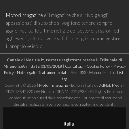
Motori Magazine
è il magazine che si rivolge agli
appassionati di auto che si vogliono tenere sempre
aggiornati sulle ultime notizie del settore, ai saloni ed
agli eventi; oltre a avere validi consigli su come gestire
il proprio veicolo.
Canale di Notizie.it, testata registrata presso il Tribunale di
Milano n.68 in data 01/03/2018
|
Contattaci
-
Cookie Policy
-
Privacy
Policy
-
Note legali
-
Trattamento dati
-
Feed RSS
-
Mappa del sito
-
Lista
tag
Copyright © 2025 |
Motori magazine
- Edito in Italia da
AdHub Media
-
P.IVA 13542920965 Numero REA MI 2729933 - All Rights Reserved.
I contenuti sono curati dalla redazione con il supporto di strumenti
digitali e realizzati in collaborazione con autori indipendenti.
Italia