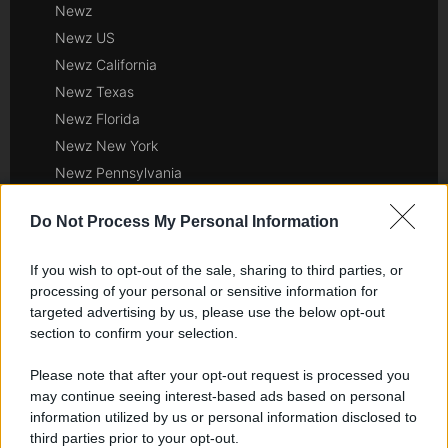
Newz
Newz US
Newz California
Newz Texas
Newz Florida
Newz New York
Newz Pennsylvania
Newz Illinois
Do Not Process My Personal Information
Newz Ohio
Gameland
If you wish to opt-out of the sale, sharing to third parties, or
Hig Tech Mag
processing of your personal or sensitive information for
Scoop Mag
targeted advertising by us, please use the below opt-out
section to confirm your selection.
Lgbtqia News
Motors Magazine 365
Please note that after your opt-out request is processed you
Day Travel 365
may continue seeing interest-based ads based on personal
Home Magazine 365
information utilized by us or personal information disclosed to
third parties prior to your opt-out.
Cineverse Magazine