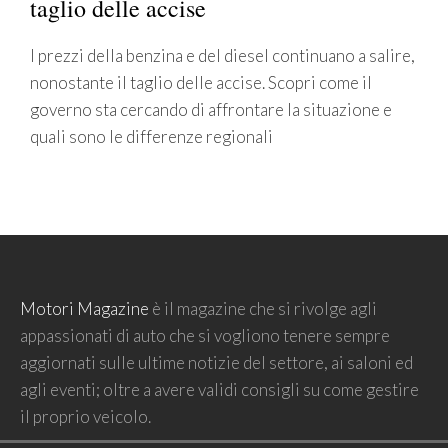
taglio delle accise
I prezzi della benzina e del diesel continuano a salire,
nonostante il taglio delle accise. Scopri come il
governo sta cercando di affrontare la situazione e
quali sono le differenze regionali
Motori Magazine
è il magazine che si rivolge agli
appassionati di auto che si vogliono tenere sempre
aggiornati sulle ultime notizie del settore, ai saloni ed
agli eventi; oltre a avere validi consigli su come gestire
il proprio veicolo.