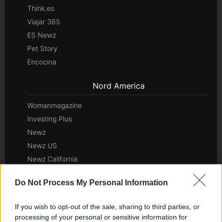
Think.es
Viajar 365
ES Newz
Pet Story
Encocina
Nord America
Womanmagazine
Investing Plus
Newz
Newz US
Newz California
Newz Texas
Do Not Process My Personal Information
Newz Florida
Newz New York
If you wish to opt-out of the sale, sharing to third parties, or
Newz Pennsylvania
processing of your personal or sensitive information for