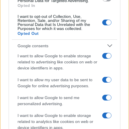
Personal Data for Targeted Advertising.
Germania
Opted In
Investieren24
I want to opt-out of Collection, Use,
Retention, Sale, and/or Sharing of my
Personal Data that Is Unrelated with the
Purposes for which it was collected.
UK
Opted Out
News Hub UK
Google consents
Lgbtq News
I want to allow Google to enable storage
related to advertising like cookies on web or
Olanda
device identifiers in apps.
Investeren 24
I want to allow my user data to be sent to
NL Newz
Google for online advertising purposes.
I want to allow Google to send me
personalized advertising.
I want to allow Google to enable storage
related to analytics like cookies on web or
device identifiers in apps.