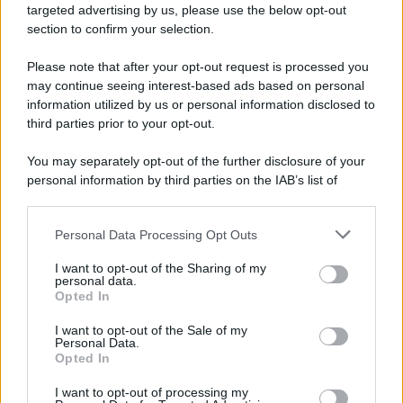
Newz Illinois
targeted advertising by us, please use the below opt-out
section to confirm your selection.
Newz Ohio
Gameland
Please note that after your opt-out request is processed you
Hig Tech Mag
may continue seeing interest-based ads based on personal
Scoop Mag
information utilized by us or personal information disclosed to
third parties prior to your opt-out.
Lgbtqia News
Motors Magazine 365
You may separately opt-out of the further disclosure of your
Day Travel 365
personal information by third parties on the IAB’s list of
downstream participants.
Home Magazine 365
Cineverse Magazine
Personal Data Processing Opt Outs
This information may also be disclosed by us to third parties
SecondHomeMagazine
on the IAB’s List of Downstream Participants that may further
I want to opt-out of the Sharing of my
disclose it to other third parties.
personal data.
Opted In
Please note that this website/app uses one or more Google
services and may gather and store information including but
I want to opt-out of the Sale of my
Francia
Personal Data.
not limited to your visit or usage behaviour. You may click to
Opted In
grant or deny consent to Google and its third-party tags to
InvestirMag
use your data for below specified purposes in below Google
I want to opt-out of processing my
consent section.