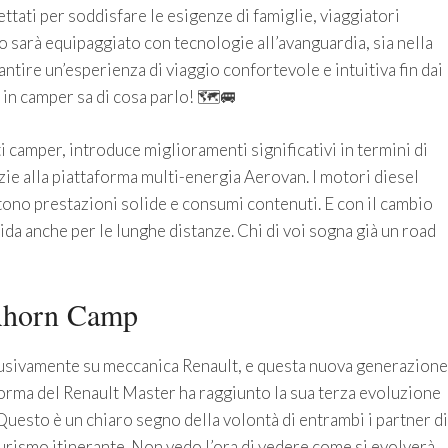
ati per soddisfare le esigenze di famiglie, viaggiatori
 sarà equipaggiato con tecnologie all’avanguardia, sia nella
antire un’esperienza di viaggio confortevole e intuitiva fin dai
 in camper sa di cosa parlo! 🗺️🚐
i camper, introduce miglioramenti significativi in termini di
zie alla piattaforma multi-energia Aerovan. I motori diesel
tono prestazioni solide e consumi contenuti. E con il cambio
uida anche per le lunghe distanze. Chi di voi sogna già un road
 Ahorn Camp
lusivamente su meccanica Renault, e questa nuova generazione
forma del Renault Master ha raggiunto la sua terza evoluzione
Questo è un chiaro segno della volontà di entrambi i partner di
l turismo itinerante. Non vedo l’ora di vedere come si evolverà