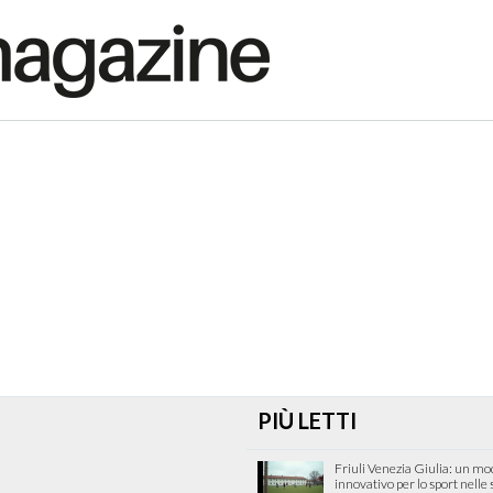
PIÙ LETTI
Friuli Venezia Giulia: un mo
innovativo per lo sport nelle