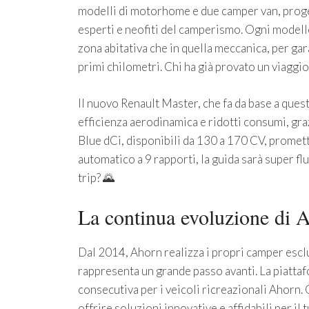
modelli di motorhome e due camper van, progett
esperti e neofiti del camperismo. Ogni modello
zona abitativa che in quella meccanica, per gar
primi chilometri. Chi ha già provato un viaggio
Il nuovo Renault Master, che fa da base a quest
efficienza aerodinamica e ridotti consumi, gra
Blue dCi, disponibili da 130 a 170 CV, promet
automatico a 9 rapporti, la guida sarà super fl
trip? 🌄
La continua evoluzione di
Dal 2014, Ahorn realizza i propri camper esc
rappresenta un grande passo avanti. La piatta
consecutiva per i veicoli ricreazionali Ahorn. 
offrire soluzioni innovative e affidabili per i