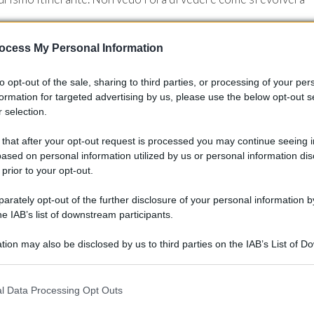
ocess My Personal Information
to opt-out of the sale, sharing to third parties, or processing of your per
formation for targeted advertising by us, please use the below opt-out s
 selection.
 that after your opt-out request is processed you may continue seeing i
ased on personal information utilized by us or personal information dis
 prior to your opt-out.
rately opt-out of the further disclosure of your personal information by
he IAB’s list of downstream participants.
tion may also be disclosed by us to third parties on the IAB’s List of 
 that may further disclose it to other third parties.
f 2025 sarà un palcoscenico perfetto per scoprire queste
 that this website/app uses one or more Google services and may gath
l Data Processing Opt Outs
including but not limited to your visit or usage behaviour. You may click 
l è il modello di camper che vi incuriosisce di più? 💭✨
 to Google and its third-party tags to use your data for below specifi