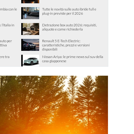
ambia con le
Tutte le novità sulle auto ibride full e
plug-in previste per il 2026
l’Italia in
Detrazione box auto 2026: requisiti,
aliquote e come richiederla
 auto per
Renault 5 E-Tech Electric:
ttiva
caratteristiche, prezzi e versioni
disponibili
ere tra
Nissan Ariya: le prime news sul suv della
casa giapponese