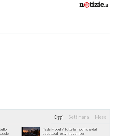
Oggi
Settimana
Mese
dello
Tesla Model Y: tutte le modifiche dal
 scuole
debutto al restyling Juniper