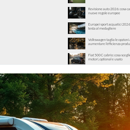
Revisione auto 2026: cosa c
nuove regole europee
Europei sport acquatici 2026: 
testa al medagliere
Volkswagen taglia le opzioni
aumentare l’efficienza produ
Fiat 500C cabrio: cosa scegli
motori, optional e usato