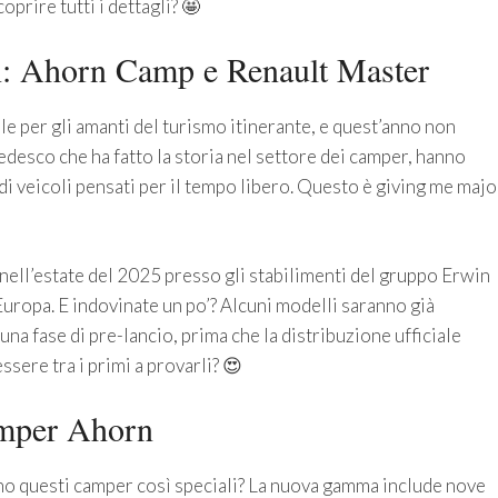
prire tutti i dettagli? 🤩
n: Ahorn Camp e Renault Master
e per gli amanti del turismo itinerante, e quest’anno non
desco che ha fatto la storia nel settore dei camper, hanno
di veicoli pensati per il tempo libero. Questo è giving me majo
nell’estate del 2025 presso gli stabilimenti del gruppo Erwin
uropa. E indovinate un po’? Alcuni modelli saranno già
una fase di pre-lancio, prima che la distribuzione ufficiale
ssere tra i primi a provarli? 😍
camper Ahorn
no questi camper così speciali? La nuova gamma include nove