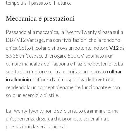
tempo tra il passato e il futuro.
Meccanica e prestazioni
Passando alla meccanica, la Twenty Twenty si basa sulla
DB7 V12 Vantage, ma con rivisitazioni che la rendono
unica. Sotto il cofano si trova un potente motore
V12
da
5.935 cm³, capace di erogare 500 CV, abbinato a un
cambio manuale a sei rapporti e trazione posteriore. La
scelta di un motore centrale, unita a un robusto
rollbar
in alluminio
, rafforza l’anima sportiva della vettura,
rendendola un concept pienamente funzionante e non
solo un esercizio di stile.
La Twenty Twenty non è solo un’auto da ammirare, ma
un’esperienza di guida che promette adrenalina e
prestazioni da vera supercar.