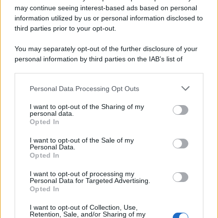
Scoop Mag
may continue seeing interest-based ads based on personal
Lgbtqia News
information utilized by us or personal information disclosed to
Motors Magazine 365
third parties prior to your opt-out.
Day Travel 365
You may separately opt-out of the further disclosure of your
Home Magazine 365
personal information by third parties on the IAB’s list of
Cineverse Magazine
downstream participants.
SecondHomeMagazine
Personal Data Processing Opt Outs
This information may also be disclosed by us to third parties
on the IAB’s List of Downstream Participants that may further
I want to opt-out of the Sharing of my
disclose it to other third parties.
personal data.
Opted In
Francia
Please note that this website/app uses one or more Google
services and may gather and store information including but
I want to opt-out of the Sale of my
InvestirMag
Personal Data.
not limited to your visit or usage behaviour. You may click to
Opted In
grant or deny consent to Google and its third-party tags to
use your data for below specified purposes in below Google
Germania
I want to opt-out of processing my
consent section.
Personal Data for Targeted Advertising.
Opted In
Investieren24
I want to opt-out of Collection, Use,
UK
Retention, Sale, and/or Sharing of my