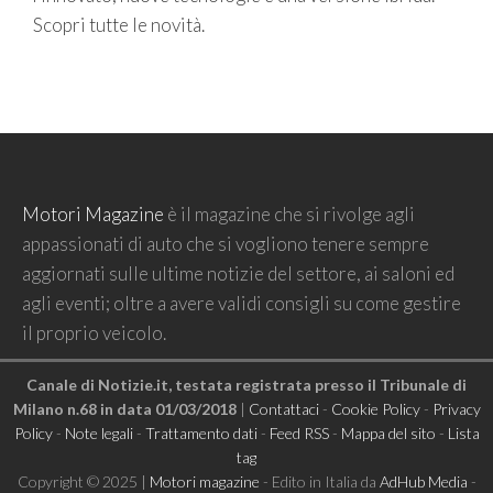
Scopri tutte le novità.
Motori Magazine
è il magazine che si rivolge agli
appassionati di auto che si vogliono tenere sempre
aggiornati sulle ultime notizie del settore, ai saloni ed
agli eventi; oltre a avere validi consigli su come gestire
il proprio veicolo.
Canale di Notizie.it, testata registrata presso il Tribunale di
Milano n.68 in data 01/03/2018
|
Contattaci
-
Cookie Policy
-
Privacy
Policy
-
Note legali
-
Trattamento dati
-
Feed RSS
-
Mappa del sito
-
Lista
tag
Copyright © 2025 |
Motori magazine
- Edito in Italia da
AdHub Media
-