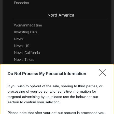
Encocina
Nord America
Womanmagazine
Investing Plus
Newz
Newz US
Newz California
Newz Texas
Newz Florida
Newz New York
Do Not Process My Personal Information
Newz Pennsylvania
If you wish to opt-out of the sale, sharing to third parties, or
Newz Illinois
processing of your personal or sensitive information for
Newz Ohio
targeted advertising by us, please use the below opt-out
Gameland
section to confirm your selection.
Hig Tech Mag
Please note that after your opt-out request is processed you