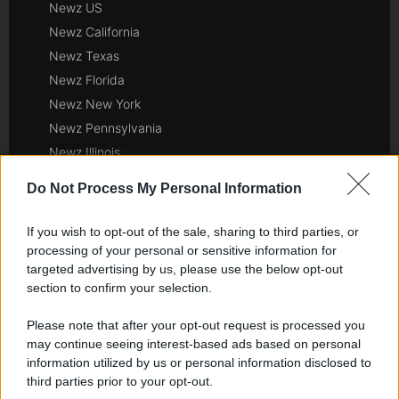
Newz US
Newz California
Newz Texas
Newz Florida
Newz New York
Newz Pennsylvania
Newz Illinois
Newz Ohio
Do Not Process My Personal Information
Gameland
Hig Tech Mag
If you wish to opt-out of the sale, sharing to third parties, or
Scoop Mag
processing of your personal or sensitive information for
targeted advertising by us, please use the below opt-out
Lgbtqia News
section to confirm your selection.
Motors Magazine 365
Day Travel 365
Please note that after your opt-out request is processed you
may continue seeing interest-based ads based on personal
Home Magazine 365
information utilized by us or personal information disclosed to
Cineverse Magazine
third parties prior to your opt-out.
SecondHomeMagazine