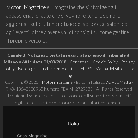
Motori Magazine
è il magazine che si rivolge agli
appassionati di auto che si vogliono tenere sempre
aggiornati sulle ultime notizie del settore, ai saloni ed
agli eventi; oltre a avere validi consigli su come gestire
il proprio veicolo.
Canale di Notizie.it, testata registrata presso il Tribunale di
Milano n.68 in data 01/03/2018
|
Contattaci
-
Cookie Policy
-
Privacy
Policy
-
Note legali
-
Trattamento dati
-
Feed RSS
-
Mappa del sito
-
Lista
tag
Copyright © 2025 |
Motori magazine
- Edito in Italia da
AdHub Media
-
P.IVA 13542920965 Numero REA MI 2729933 - All Rights Reserved.
I contenuti sono curati dalla redazione con il supporto di strumenti
digitali e realizzati in collaborazione con autori indipendenti.
Italia
Casa Magazine