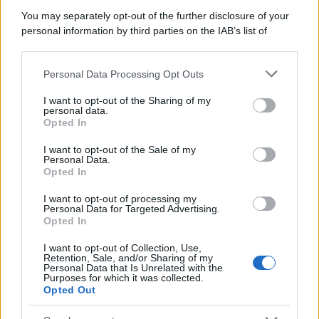
You may separately opt-out of the further disclosure of your
personal information by third parties on the IAB’s list of
downstream participants.
Francia
Personal Data Processing Opt Outs
This information may also be disclosed by us to third parties
on the IAB’s List of Downstream Participants that may further
InvestirMag
I want to opt-out of the Sharing of my
disclose it to other third parties.
personal data.
Opted In
Germania
Please note that this website/app uses one or more Google
services and may gather and store information including but
I want to opt-out of the Sale of my
Investieren24
Personal Data.
not limited to your visit or usage behaviour. You may click to
Opted In
grant or deny consent to Google and its third-party tags to
UK
use your data for below specified purposes in below Google
I want to opt-out of processing my
consent section.
Personal Data for Targeted Advertising.
News Hub UK
Opted In
Lgbtq News
I want to opt-out of Collection, Use,
Retention, Sale, and/or Sharing of my
Personal Data that Is Unrelated with the
Olanda
Purposes for which it was collected.
Opted Out
Investeren 24