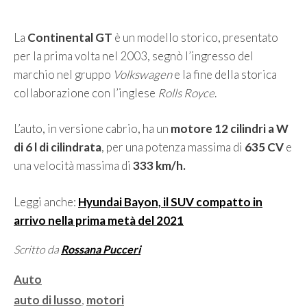
La
Continental GT
è un modello storico, presentato
per la prima volta nel 2003, segnò l’ingresso del
marchio nel gruppo
Volkswagen
e la fine della storica
collaborazione con l’inglese
Rolls Royce
.
L’auto, in versione cabrio, ha un
motore 12 cilindri a W
di 6 l di cilindrata
, per una potenza massima di
635 CV
e
una velocità massima di
333 km/h.
Leggi anche:
Hyundai Bayon, il SUV compatto in
arrivo nella prima metà del 2021
Scritto da
Rossana Pucceri
Categorie
Auto
Tag
auto di lusso
,
motori