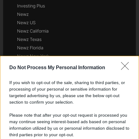
Investing Plus
Newz
Newz US
Newz California
Newz Texas
Newz Florida
Newz New York
Newz Pennsylvania
Do Not Process My Personal Information
Newz Illinois
Newz Ohio
If you wish to opt-out of the sale, sharing to third parties, or
processing of your personal or sensitive information for
Gameland
targeted advertising by us, please use the below opt-out
Hig Tech Mag
section to confirm your selection.
Scoop Mag
Lgbtqia News
Please note that after your opt-out request is processed you
may continue seeing interest-based ads based on personal
Motors Magazine 365
information utilized by us or personal information disclosed to
Day Travel 365
third parties prior to your opt-out.