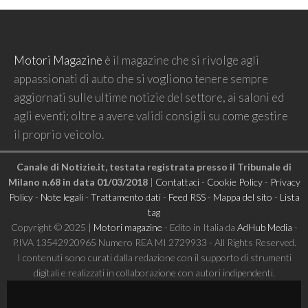
Motori Magazine
è il magazine che si rivolge agli
appassionati di auto che si vogliono tenere sempre
aggiornati sulle ultime notizie del settore, ai saloni ed
agli eventi; oltre a avere validi consigli su come gestire
il proprio veicolo.
Canale di Notizie.it, testata registrata presso il Tribunale di
Milano n.68 in data 01/03/2018
|
Contattaci
-
Cookie Policy
-
Privacy
Policy
-
Note legali
-
Trattamento dati
-
Feed RSS
-
Mappa del sito
-
Lista
tag
Copyright © 2025 |
Motori magazine
- Edito in Italia da
AdHub Media
-
P.IVA 13542920965 Numero REA MI 2729933 - All Rights Reserved.
I contenuti sono curati dalla redazione con il supporto di strumenti
digitali e realizzati in collaborazione con autori indipendenti.