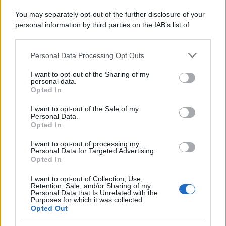
Home Magazine 365
You may separately opt-out of the further disclosure of your
Cineverse Magazine
personal information by third parties on the IAB’s list of
SecondHomeMagazine
downstream participants.
Personal Data Processing Opt Outs
This information may also be disclosed by us to third parties
on the IAB’s List of Downstream Participants that may further
I want to opt-out of the Sharing of my
Francia
disclose it to other third parties.
personal data.
Opted In
Please note that this website/app uses one or more Google
InvestirMag
services and may gather and store information including but
I want to opt-out of the Sale of my
Personal Data.
not limited to your visit or usage behaviour. You may click to
Germania
Opted In
grant or deny consent to Google and its third-party tags to
use your data for below specified purposes in below Google
Investieren24
I want to opt-out of processing my
consent section.
Personal Data for Targeted Advertising.
Opted In
UK
I want to opt-out of Collection, Use,
Retention, Sale, and/or Sharing of my
News Hub UK
Personal Data that Is Unrelated with the
Purposes for which it was collected.
Lgbtq News
Opted Out
Olanda