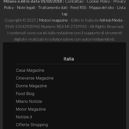
Milano n.68 in data 01/03/2018
|
Contattaci
-
Cookie Policy
-
Privacy
Policy
-
Note legali
-
Trattamento dati
-
Feed RSS
-
Mappa del sito
-
Lista
tag
Copyright © 2025 |
Motori magazine
- Edito in Italia da
AdHub Media
-
P.IVA 13542920965 Numero REA MI 2729933 - All Rights Reserved.
I contenuti sono curati dalla redazione con il supporto di strumenti
digitali e realizzati in collaborazione con autori indipendenti.
Italia
Casa Magazine
Cineverse Magazine
Donne Magazine
Food Blog
Milano Notizie
Motor Magazine
Notizie.it
Offerte Shopping