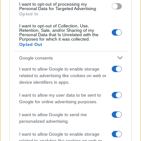
use your data for below specified purposes in below Google
I want to opt-out of processing my
Investieren24
consent section.
Personal Data for Targeted Advertising.
Opted In
UK
I want to opt-out of Collection, Use,
Retention, Sale, and/or Sharing of my
News Hub UK
Personal Data that Is Unrelated with the
Purposes for which it was collected.
Lgbtq News
Opted Out
Olanda
Google consents
I want to allow Google to enable storage
Investeren 24
related to advertising like cookies on web or
NL Newz
device identifiers in apps.
I want to allow my user data to be sent to
Google for online advertising purposes.
I want to allow Google to send me
personalized advertising.
I want to allow Google to enable storage
related to analytics like cookies on web or