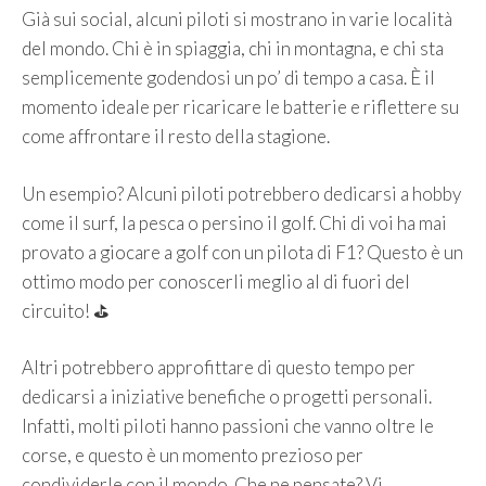
Già sui social, alcuni piloti si mostrano in varie località
del mondo. Chi è in spiaggia, chi in montagna, e chi sta
semplicemente godendosi un po’ di tempo a casa. È il
momento ideale per ricaricare le batterie e riflettere su
come affrontare il resto della stagione.
Un esempio? Alcuni piloti potrebbero dedicarsi a hobby
come il surf, la pesca o persino il golf. Chi di voi ha mai
provato a giocare a golf con un pilota di F1? Questo è un
ottimo modo per conoscerli meglio al di fuori del
circuito! ⛳️
Altri potrebbero approfittare di questo tempo per
dedicarsi a iniziative benefiche o progetti personali.
Infatti, molti piloti hanno passioni che vanno oltre le
corse, e questo è un momento prezioso per
condividerle con il mondo. Che ne pensate? Vi