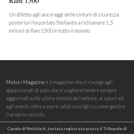
Ram 1500
Un difetto agli ancoraggi delle cinture di sicurezza
posteriori ha portato Stellantis a richiamare 1,5
milioni di Ram 1500 in tutto il mondo.
Motori Magazine
è il magazine che si rivolge agli
appassionati di auto che si vogliono tenere sempre
aggiornati sulle ultime notizie del settore, ai saloni ed
agli eventi; oltre a avere validi consigli su come gestire
il proprio veicolo.
Canale di Notizie.it, testata registrata presso il Tribunale di