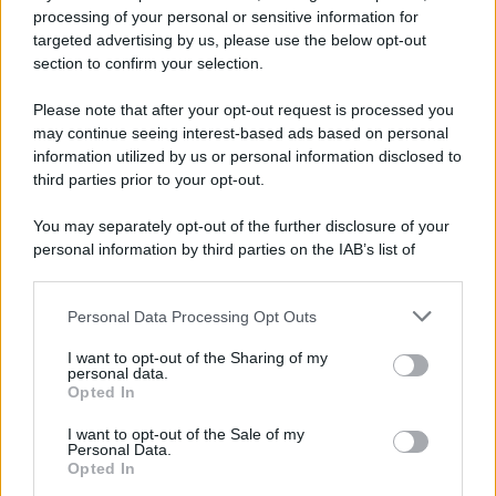
Newz Ohio
processing of your personal or sensitive information for
Gameland
targeted advertising by us, please use the below opt-out
Hig Tech Mag
section to confirm your selection.
Scoop Mag
Please note that after your opt-out request is processed you
Lgbtqia News
may continue seeing interest-based ads based on personal
Motors Magazine 365
information utilized by us or personal information disclosed to
third parties prior to your opt-out.
Day Travel 365
Home Magazine 365
You may separately opt-out of the further disclosure of your
Cineverse Magazine
personal information by third parties on the IAB’s list of
SecondHomeMagazine
downstream participants.
Personal Data Processing Opt Outs
This information may also be disclosed by us to third parties
on the IAB’s List of Downstream Participants that may further
I want to opt-out of the Sharing of my
disclose it to other third parties.
personal data.
Francia
Opted In
Please note that this website/app uses one or more Google
InvestirMag
services and may gather and store information including but
I want to opt-out of the Sale of my
Personal Data.
not limited to your visit or usage behaviour. You may click to
Opted In
grant or deny consent to Google and its third-party tags to
Germania