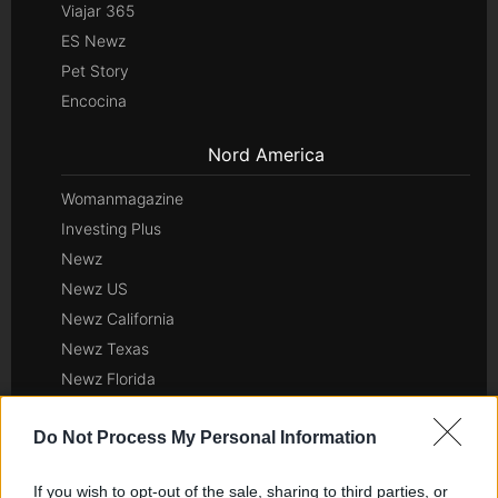
Viajar 365
ES Newz
Pet Story
Encocina
Nord America
Womanmagazine
Investing Plus
Newz
Newz US
Newz California
Newz Texas
Newz Florida
Newz New York
Do Not Process My Personal Information
Newz Pennsylvania
Newz Illinois
If you wish to opt-out of the sale, sharing to third parties, or