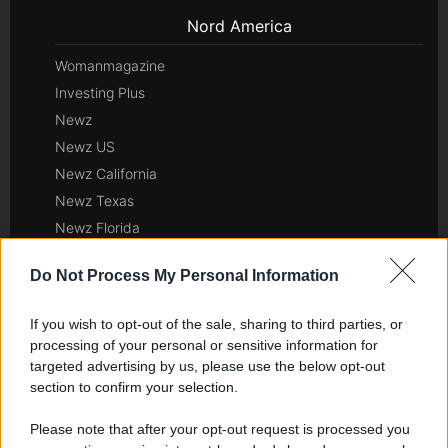
Nord America
Womanmagazine
Investing Plus
Newz
Newz US
Newz California
Newz Texas
Newz Florida
Newz New York
Do Not Process My Personal Information
Newz Pennsylvania
Newz Illinois
If you wish to opt-out of the sale, sharing to third parties, or
Newz Ohio
processing of your personal or sensitive information for
Gameland
targeted advertising by us, please use the below opt-out
section to confirm your selection.
Hig Tech Mag
Scoop Mag
Please note that after your opt-out request is processed you
Lgbtqia News