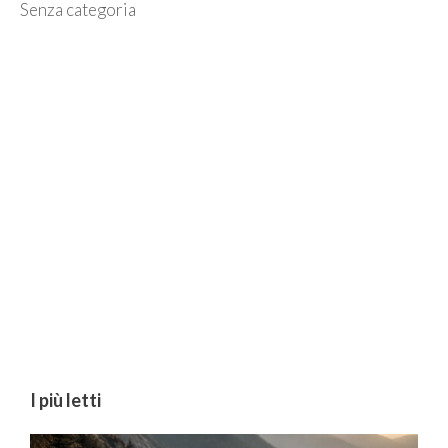
Categorie
Senza categoria
I più letti