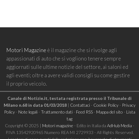
Motori Magazine
è il magazine che si rivolge agli
appassionati di auto che si vogliono tenere sempre
aggiornati sulle ultime notizie del settore, ai saloni ed
agli eventi; oltre a avere validi consigli su come gestire
il proprio veicolo.
Canale di Notizie.it, testata registrata presso il Tribunale di
Milano n.68 in data 01/03/2018
|
Contattaci
-
Cookie Policy
-
Privacy
Policy
-
Note legali
-
Trattamento dati
-
Feed RSS
-
Mappa del sito
-
Lista
tag
Copyright © 2025 |
Motori magazine
- Edito in Italia da
AdHub Media
-
P.IVA 13542920965 Numero REA MI 2729933 - All Rights Reserved.