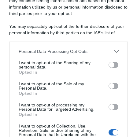
may continue seeing interest-based ads based on personal
Motors Magazine 365
information utilized by us or personal information disclosed to
third parties prior to your opt-out.
Day Travel 365
Home Magazine 365
You may separately opt-out of the further disclosure of your
Cineverse Magazine
personal information by third parties on the IAB’s list of
downstream participants.
SecondHomeMagazine
Personal Data Processing Opt Outs
This information may also be disclosed by us to third parties
on the IAB’s List of Downstream Participants that may further
I want to opt-out of the Sharing of my
disclose it to other third parties.
personal data.
Francia
Opted In
Please note that this website/app uses one or more Google
services and may gather and store information including but
InvestirMag
I want to opt-out of the Sale of my
Personal Data.
not limited to your visit or usage behaviour. You may click to
Opted In
grant or deny consent to Google and its third-party tags to
Germania
use your data for below specified purposes in below Google
I want to opt-out of processing my
consent section.
Investieren24
Personal Data for Targeted Advertising.
Opted In
UK
I want to opt-out of Collection, Use,
Retention, Sale, and/or Sharing of my
Personal Data that Is Unrelated with the
News Hub UK