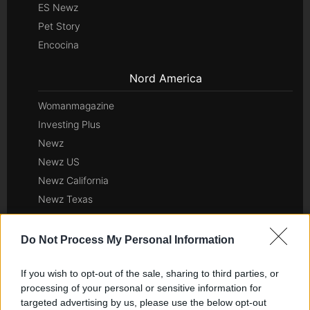
ES Newz
Pet Story
Encocina
Nord America
Womanmagazine
Investing Plus
Newz
Newz US
Newz California
Newz Texas
Newz Florida
Newz New York
Do Not Process My Personal Information
Newz Pennsylvania
Newz Illinois
If you wish to opt-out of the sale, sharing to third parties, or
processing of your personal or sensitive information for
Newz Ohio
targeted advertising by us, please use the below opt-out