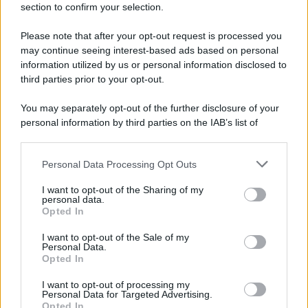
Gameland
section to confirm your selection.
Hig Tech Mag
Please note that after your opt-out request is processed you
Scoop Mag
may continue seeing interest-based ads based on personal
Lgbtqia News
information utilized by us or personal information disclosed to
Motors Magazine 365
third parties prior to your opt-out.
Day Travel 365
You may separately opt-out of the further disclosure of your
Home Magazine 365
personal information by third parties on the IAB’s list of
Cineverse Magazine
downstream participants.
SecondHomeMagazine
Personal Data Processing Opt Outs
This information may also be disclosed by us to third parties
on the IAB’s List of Downstream Participants that may further
I want to opt-out of the Sharing of my
disclose it to other third parties.
personal data.
Opted In
Francia
Please note that this website/app uses one or more Google
services and may gather and store information including but
I want to opt-out of the Sale of my
InvestirMag
Personal Data.
not limited to your visit or usage behaviour. You may click to
Opted In
grant or deny consent to Google and its third-party tags to
Germania
use your data for below specified purposes in below Google
I want to opt-out of processing my
consent section.
Personal Data for Targeted Advertising.
Investieren24
Opted In