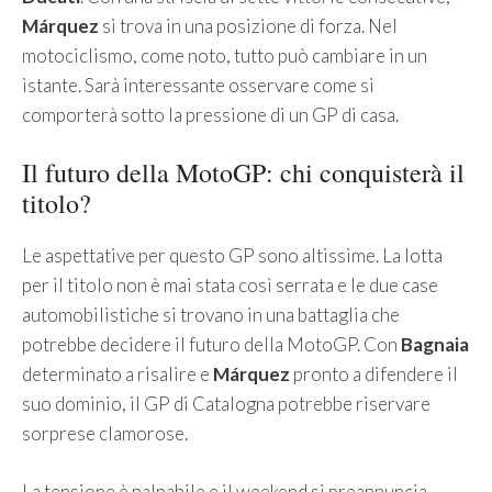
Márquez
si trova in una posizione di forza. Nel
motociclismo, come noto, tutto può cambiare in un
istante. Sarà interessante osservare come si
comporterà sotto la pressione di un GP di casa.
Il futuro della MotoGP: chi conquisterà il
titolo?
Le aspettative per questo GP sono altissime. La lotta
per il titolo non è mai stata così serrata e le due case
automobilistiche si trovano in una battaglia che
potrebbe decidere il futuro della MotoGP. Con
Bagnaia
determinato a risalire e
Márquez
pronto a difendere il
suo dominio, il GP di Catalogna potrebbe riservare
sorprese clamorose.
La tensione è palpabile e il weekend si preannuncia