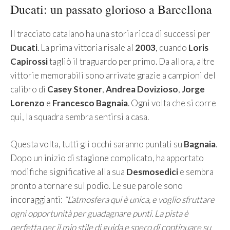
Ducati: un passato glorioso a Barcellona
Il tracciato catalano ha una storia ricca di successi per
Ducati
. La prima vittoria risale al
2003
, quando
Loris
Capirossi
tagliò il traguardo per primo. Da allora, altre
vittorie memorabili sono arrivate grazie a campioni del
calibro di
Casey Stoner
,
Andrea Dovizioso
,
Jorge
Lorenzo
e
Francesco Bagnaia
. Ogni volta che si corre
qui, la squadra sembra sentirsi a casa.
Questa volta, tutti gli occhi saranno puntati su
Bagnaia
.
Dopo un inizio di stagione complicato, ha apportato
modifiche significative alla sua
Desmosedici
e sembra
pronto a tornare sul podio. Le sue parole sono
incoraggianti:
“L’atmosfera qui è unica, e voglio sfruttare
ogni opportunità per guadagnare punti. La pista è
perfetta per il mio stile di guida e spero di continuare su