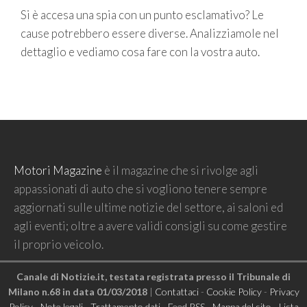
Si è accesa una spia con un punto esclamativo? Le
cause potrebbero essere diverse. Analizziamole nel
dettaglio e vediamo cosa fare con la vostra auto.
Motori Magazine
è il magazine che si rivolge agli
appassionati di auto che si vogliono tenere sempre
aggiornati sulle ultime notizie del settore, ai saloni ed
agli eventi; oltre a avere validi consigli su come gestire
il proprio veicolo.
Canale di Notizie.it, testata registrata presso il Tribunale di
Milano n.68 in data 01/03/2018
|
Contattaci
-
Cookie Policy
-
Privacy
Policy
-
Note legali
-
Trattamento dati
-
Feed RSS
-
Mappa del sito
-
Lista