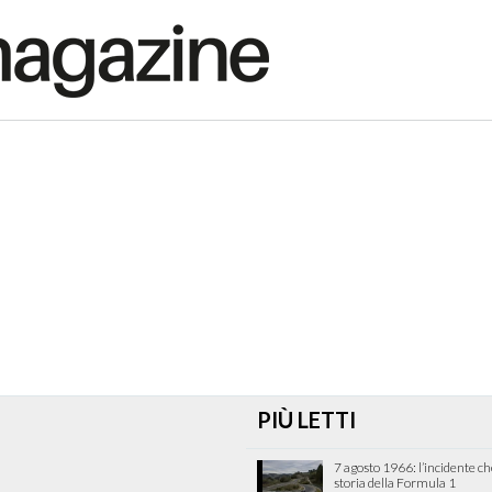
PIÙ LETTI
7 agosto 1966: l’incidente c
storia della Formula 1