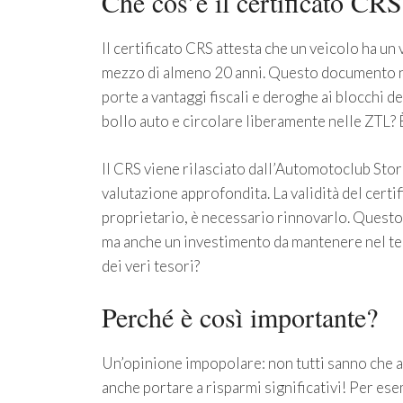
Che cos’è il certificato CRS
Il certificato CRS attesta che un veicolo ha un
mezzo di almeno 20 anni. Questo documento non
porte a vantaggi fiscali e deroghe ai blocchi d
bollo auto e circolare liberamente nelle ZTL? 
Il CRS viene rilasciato dall’Automotoclub Stori
valutazione approfondita. La validità del certif
proprietario, è necessario rinnovarlo. Questo s
ma anche un investimento da mantenere nel te
dei veri tesori?
Perché è così importante?
Un’opinione impopolare: non tutti sanno che a
anche portare a risparmi significativi! Per e