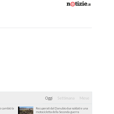
Oggi
Settimana
Mese
he cambiò la
Recuperati dal Danubio due soldati e una
motocicletta della Seconda guerra