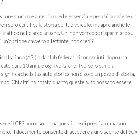
?
 valore storico e autentico, ed è essenziale per chi possiede un
 solo certifica la storia del tuo veicolo, ma apre anche le
el traffico nelle aree urbane. Chi non vorrebbe risparmiare sul
È un’opzione davvero allettante, non credi?
co Italiano (ASI) o da club federati riconosciuti, dopo una
icato dura 10 anni, e ogni volta che il veicolo cambia
ignifica che la tua auto storica non è solo un pezzo di storia,
mpo. Chi altri ha notato quanto queste auto possano essere
vere il CRS non è solo una questione di prestigio, ma può
sempio, il documento consente di accedere a uno sconto del 50