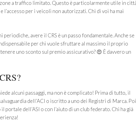
zone a traffico limitato. Questo è particolarmente utile in citt
 l’accesso per i veicoli non autorizzati. Chi di voi ha mai
oni periodiche, avere il CRS è un passo fondamentale. Anche se
ndispensabile per chi vuole sfruttare al massimo il proprio
 ottenere uno sconto sul premio assicurativo? 😍 È davvero un
o CRS?
hiede alcuni passaggi, ma non è complicato! Prima di tutto, il
salvaguardia dell’ACI o iscritto a uno dei Registri di Marca. Poi
il portale dell’ASI o con l’aiuto di un club federato. Chi ha già
erienza!