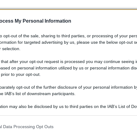
ocess My Personal Information
to opt-out of the sale, sharing to third parties, or processing of your per
formation for targeted advertising by us, please use the below opt-out s
 selection.
 that after your opt-out request is processed you may continue seeing i
ased on personal information utilized by us or personal information dis
 prior to your opt-out.
rately opt-out of the further disclosure of your personal information by
he IAB’s list of downstream participants.
nare la carta di circolazione presso gli uffici della
ale: il tagliando adesivo che attesta la classificazione di
tion may also be disclosed by us to third parties on the IAB’s List of 
i per le revisioni o per il passaggio di proprietà. È un
 that may further disclose it to other third parties.
 that this website/app uses one or more Google services and may gath
l Data Processing Opt Outs
including but not limited to your visit or usage behaviour. You may click 
 to Google and its third-party tags to use your data for below specifi