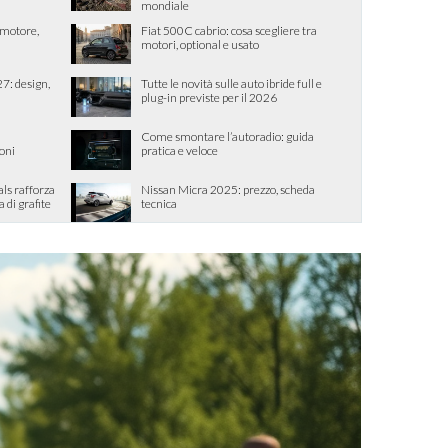
mondiale
, motore,
Fiat 500C cabrio: cosa scegliere tra
motori, optional e usato
7: design,
Tutte le novità sulle auto ibride full e
plug-in previste per il 2026
Come smontare l’autoradio: guida
ioni
pratica e veloce
als rafforza
Nissan Micra 2025: prezzo, scheda
di grafite
tecnica