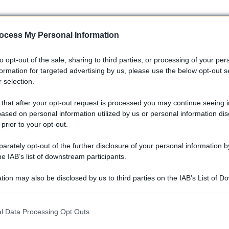
ocess My Personal Information
to opt-out of the sale, sharing to third parties, or processing of your per
formation for targeted advertising by us, please use the below opt-out s
 selection.
 that after your opt-out request is processed you may continue seeing i
ased on personal information utilized by us or personal information dis
 prior to your opt-out.
rately opt-out of the further disclosure of your personal information by
he IAB’s list of downstream participants.
tion may also be disclosed by us to third parties on the IAB’s List of 
 that may further disclose it to other third parties.
Royal Enfield Goan Classic 350: la
modern-retrò per tutti
 that this website/app uses one or more Google services and may gath
l Data Processing Opt Outs
including but not limited to your visit or usage behaviour. You may click 
Royal Enfield Goan Classic 350, Una Classic più
 to Google and its third-party tags to use your data for below specifi