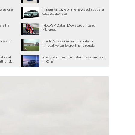
egrazione
Nissan Ariya: le prime news sul suv della
casa giapponese
ere tra
MotoGP Qatar: Dovizioso vince su
Marquez
ore auto
Friuli Venezia Giulia: un modello
innovativo per lo sport nelle scuole
tica al
Xpeng P5: il nuovo rivale di Tesla lanciato
tti critici
in Cina