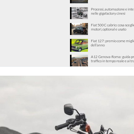
Processi, automazione e int
nelle gigafactory cinesi
Fiat 500C cabrio: cosa scegli
motori, optional e usato
Fiat 127: premio come migli
dell’anno
A12 Genova-Roma: guida pra
traffico in tempo reale e ai tra