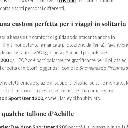
o CB da 11.500 euro una vera
custom
con tanti optional
atta a tanti percorsi differenti.
na custom perfetta per i viaggi in solitaria
sella bassa e un comfort di guida soddisfacente anche in
 limiti nonostante la mancata protezione dall’aria), l’avantren
 nonostante i 260 kg di peso. Anche il propulsore
1200
da 1202 cc è particolarmente gratificante per il pilota ed
l’eredità di motori leggendari come lo
Shovelhead
e
l’Ironhead
ne elettronica e grazie ai supporti elastici su cui è montato, l
idotte. Il motore in questo caso è anche una compoentne
son Sportster 1200
, come Harley ci ha abituato.
qualche tallone d’Achille
rley Davidson Sportster 1200
perchè il suo spazio in sella 