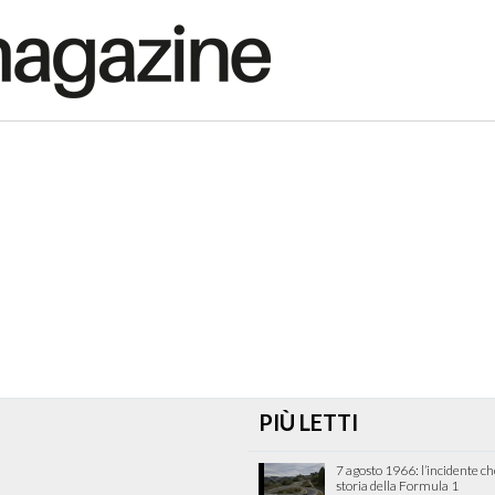
PIÙ LETTI
7 agosto 1966: l’incidente c
storia della Formula 1