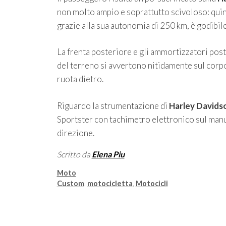
non molto ampio e soprattutto scivoloso: quin
grazie alla sua autonomia di 250 km, è godibile
La frenta posteriore e gli ammortizzatori poste
del terreno si avvertono nitidamente sul corpo
ruota dietro.
Riguardo la strumentazione di
Harley Davids
Sportster con tachimetro elettronico sul manub
direzione.
Scritto da
Elena Piu
Categorie
Moto
Tag
Custom
,
motocicletta
,
Motocicli