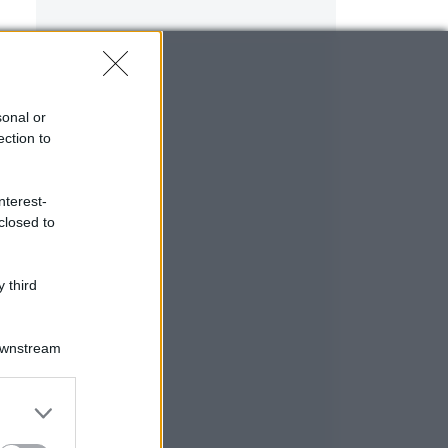
sonal or
ection to
nterest-
closed to
 third
Downstream
er and store
to grant or
ed purposes