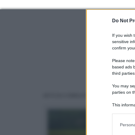
Do Not Pr
If you wish 
sensitive in
confirm your
Please note
based ads b
third parties
You may sepa
parties on t
ARTICOLI CORRELATI
This informa
Participants
Please note
Persona
information 
deny consent