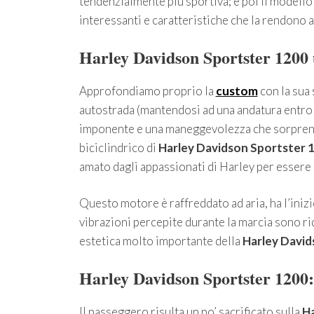
tendenzialmente piu sportiva; e poi il modell
interessanti e caratteristiche che la rendono ad
Harley Davidson Sportster 1200 u
Approfondiamo proprio la
custom
con la sua 
autostrada (mantendosi ad una andatura entro i
imponente e una maneggevolezza che sorprende
biciclindrico di
Harley Davidson Sportster 
amato dagli appassionati di Harley per essere 
Questo motore è raffreddato ad aria, ha l’inizio
vibrazioni percepite durante la marcia sono r
estetica molto importante della
Harley David
Harley Davidson Sportster 1200: 
Il passeggero risulta un po’ sacrificato sulla
Ha