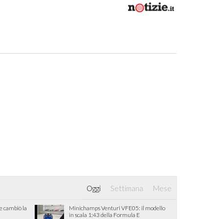
Oggi
Settimana
Mese
he cambiò la
Minichamps Venturi VFE05: il modello
in scala 1:43 della Formula E