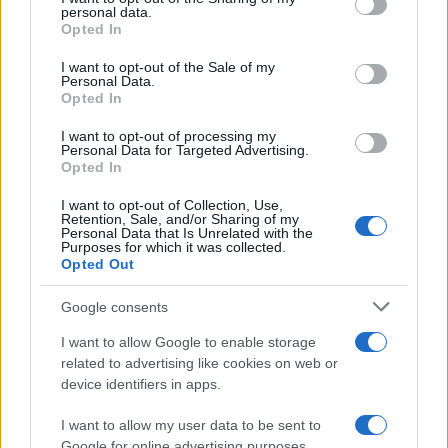
disclose it to other third parties.
personal data.
Opted In
Please note that this website/app uses one or more Google
Francia
services and may gather and store information including but
I want to opt-out of the Sale of my
Personal Data.
not limited to your visit or usage behaviour. You may click to
InvestirMag
Opted In
grant or deny consent to Google and its third-party tags to
use your data for below specified purposes in below Google
I want to opt-out of processing my
Germania
consent section.
Personal Data for Targeted Advertising.
Opted In
Investieren24
I want to opt-out of Collection, Use,
Retention, Sale, and/or Sharing of my
UK
Personal Data that Is Unrelated with the
Purposes for which it was collected.
Opted Out
News Hub UK
Lgbtq News
Google consents
Olanda
I want to allow Google to enable storage
related to advertising like cookies on web or
Investeren 24
device identifiers in apps.
NL Newz
I want to allow my user data to be sent to
Google for online advertising purposes.