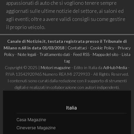
appassionati di auto che si vogliono tenere sempre
aggiornati sulle ultime notizie del settore, ai saloni ed
agli eventi; oltre a avere validi consigli su come gestire
il proprio veicolo.
Canale di Notizie.it, testata registrata presso il Tribunale di
Milano n.68 in data 01/03/2018
|
Contattaci
-
Cookie Policy
-
Privacy
Policy
-
Note legali
-
Trattamento dati
-
Feed RSS
-
Mappa del sito
-
Lista
tag
Copyright © 2025 |
Motori magazine
- Edito in Italia da
AdHub Media
-
P.IVA 13542920965 Numero REA MI 2729933 - All Rights Reserved.
I contenuti sono curati dalla redazione con il supporto di strumenti
digitali e realizzati in collaborazione con autori indipendenti.
Italia
Casa Magazine
Cineverse Magazine