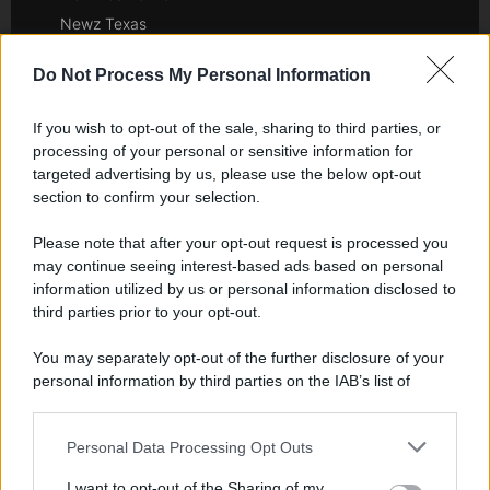
Newz Texas
Newz Florida
Do Not Process My Personal Information
Newz New York
Newz Pennsylvania
If you wish to opt-out of the sale, sharing to third parties, or
Newz Illinois
processing of your personal or sensitive information for
Newz Ohio
targeted advertising by us, please use the below opt-out
section to confirm your selection.
Gameland
Hig Tech Mag
Please note that after your opt-out request is processed you
Scoop Mag
may continue seeing interest-based ads based on personal
information utilized by us or personal information disclosed to
Lgbtqia News
third parties prior to your opt-out.
Motors Magazine 365
Day Travel 365
You may separately opt-out of the further disclosure of your
Home Magazine 365
personal information by third parties on the IAB’s list of
downstream participants.
Cineverse Magazine
SecondHomeMagazine
Personal Data Processing Opt Outs
This information may also be disclosed by us to third parties
on the IAB’s List of Downstream Participants that may further
I want to opt-out of the Sharing of my