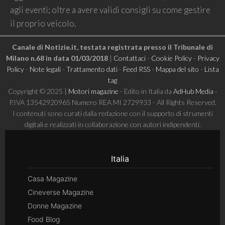
agli eventi; oltre a avere validi consigli su come gestire
il proprio veicolo.
Canale di Notizie.it, testata registrata presso il Tribunale di
Milano n.68 in data 01/03/2018
|
Contattaci
-
Cookie Policy
-
Privacy
Policy
-
Note legali
-
Trattamento dati
-
Feed RSS
-
Mappa del sito
-
Lista
tag
Copyright © 2025 |
Motori magazine
- Edito in Italia da
AdHub Media
-
P.IVA 13542920965 Numero REA MI 2729933 - All Rights Reserved.
I contenuti sono curati dalla redazione con il supporto di strumenti
digitali e realizzati in collaborazione con autori indipendenti.
Italia
Casa Magazine
Cineverse Magazine
Donne Magazine
Food Blog