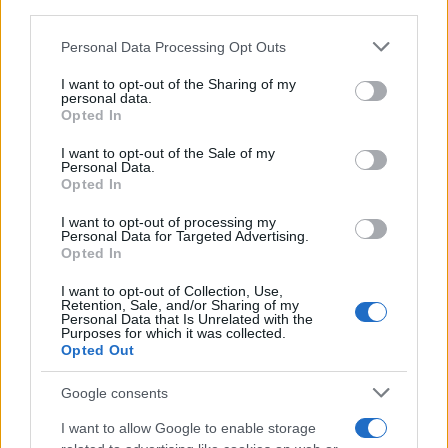
Francia
downstream participants.
InvestirMag
Personal Data Processing Opt Outs
This information may also be disclosed by us to third parties
on the IAB’s List of Downstream Participants that may further
I want to opt-out of the Sharing of my
disclose it to other third parties.
Germania
personal data.
Opted In
Please note that this website/app uses one or more Google
Investieren24
services and may gather and store information including but
I want to opt-out of the Sale of my
Personal Data.
not limited to your visit or usage behaviour. You may click to
UK
Opted In
grant or deny consent to Google and its third-party tags to
use your data for below specified purposes in below Google
News Hub UK
I want to opt-out of processing my
consent section.
Personal Data for Targeted Advertising.
Lgbtq News
Opted In
I want to opt-out of Collection, Use,
Olanda
Retention, Sale, and/or Sharing of my
Personal Data that Is Unrelated with the
Purposes for which it was collected.
Investeren 24
Opted Out
NL Newz
Google consents
I want to allow Google to enable storage