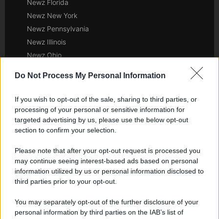
Newz Florida
Newz New York
Newz Pennsylvania
Newz Illinois
Newz Ohio
Gameland
Do Not Process My Personal Information
Hig Tech Mag
Scoop Mag
If you wish to opt-out of the sale, sharing to third parties, or
Lgbtqia News
processing of your personal or sensitive information for
targeted advertising by us, please use the below opt-out
Motors Magazine 365
section to confirm your selection.
Day Travel 365
Home Magazine 365
Please note that after your opt-out request is processed you
Cineverse Magazine
may continue seeing interest-based ads based on personal
information utilized by us or personal information disclosed to
SecondHomeMagazine
third parties prior to your opt-out.
You may separately opt-out of the further disclosure of your
personal information by third parties on the IAB’s list of