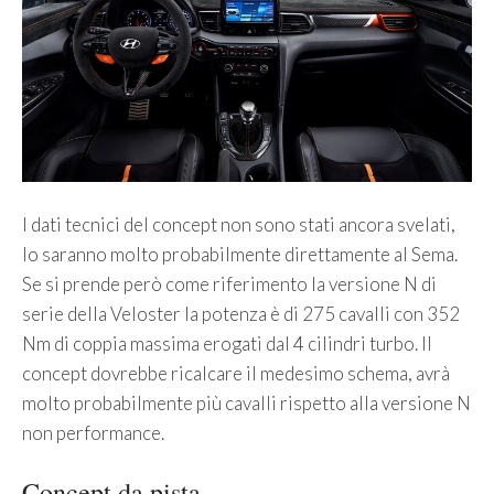
I dati tecnici del concept non sono stati ancora svelati,
lo saranno molto probabilmente direttamente al Sema.
Se si prende però come riferimento la versione N di
serie della Veloster la potenza è di 275 cavalli con 352
Nm di coppia massima erogati dal 4 cilindri turbo. Il
concept dovrebbe ricalcare il medesimo schema, avrà
molto probabilmente più cavalli rispetto alla versione N
non performance.
Concept da pista