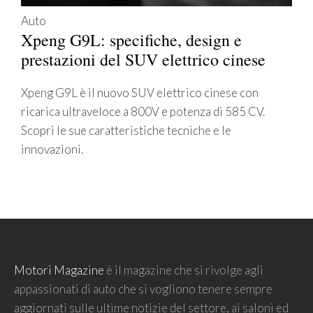
Auto
Xpeng G9L: specifiche, design e
prestazioni del SUV elettrico cinese
Xpeng G9L è il nuovo SUV elettrico cinese con
ricarica ultraveloce a 800V e potenza di 585 CV.
Scopri le sue caratteristiche tecniche e le
innovazioni.
Motori Magazine
è il magazine che si rivolge agli
appassionati di auto che si vogliono tenere sempre
aggiornati sulle ultime notizie del settore, ai saloni ed