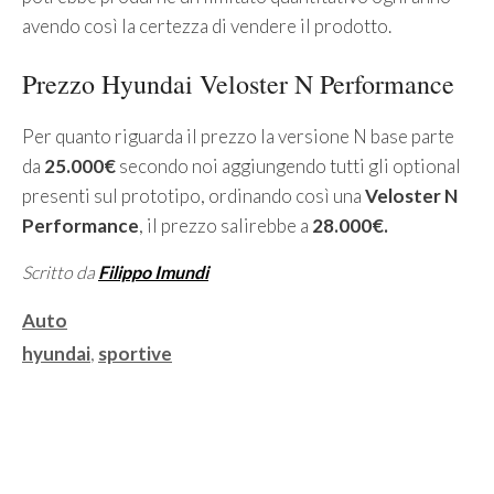
avendo così la certezza di vendere il prodotto.
Prezzo Hyundai Veloster N Performance
Per quanto riguarda il prezzo la versione N base parte
da
25.000€
secondo noi aggiungendo tutti gli optional
presenti sul prototipo, ordinando così una
Veloster N
Performance
, il prezzo salirebbe a
28.000€.
Scritto da
Filippo Imundi
Categorie
Auto
Tag
hyundai
,
sportive