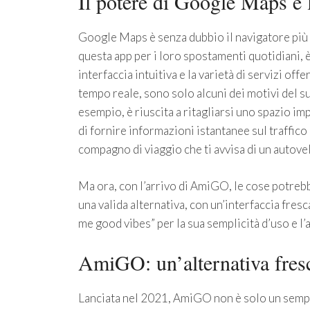
Il potere di Google Maps e 
Google Maps è senza dubbio il navigatore più u
questa app per i loro spostamenti quotidiani, 
interfaccia intuitiva e la varietà di servizi offe
tempo reale, sono solo alcuni dei motivi del 
esempio, è riuscita a ritagliarsi uno spazio im
di fornire informazioni istantanee sul traffico 
compagno di viaggio che ti avvisa di un autovelo
Ma ora, con l’arrivo di AmiGO, le cose potre
una valida alternativa, con un’interfaccia fresc
me good vibes” per la sua semplicità d’uso e l’
AmiGO: un’alternativa fres
Lanciata nel 2021, AmiGO non è solo un semp