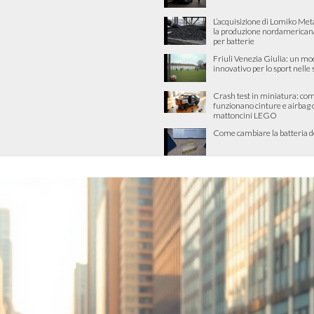
L’acquisizione di Lomiko Met
la produzione nordamericana 
per batterie
Friuli Venezia Giulia: un mo
innovativo per lo sport nelle
Crash test in miniatura: co
funzionano cinture e airbag 
mattoncini LEGO
Come cambiare la batteria d