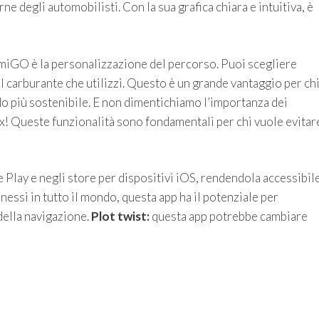
 degli automobilisti. Con la sua grafica chiara e intuitiva, è
 AmiGO è la personalizzazione del percorso. Puoi scegliere
e al carburante che utilizzi. Questo è un grande vantaggio per ch
do più sostenibile. E non dimentichiamo l’importanza dei
lox! Queste funzionalità sono fondamentali per chi vuole evitar
lay e negli store per dispositivi iOS, rendendola accessibil
nnessi in tutto il mondo, questa app ha il potenziale per
della navigazione.
Plot twist:
questa app potrebbe cambiare