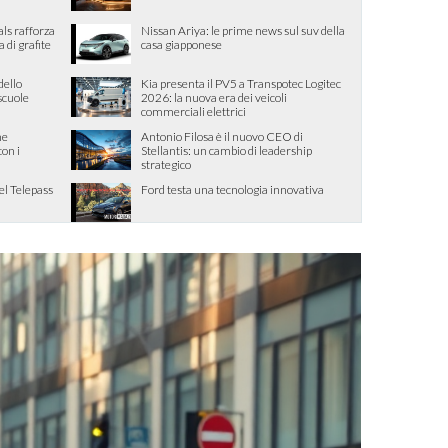
als rafforza
Nissan Ariya: le prime news sul suv della
di grafite
casa giapponese
dello
Kia presenta il PV5 a Transpotec Logitec
 scuole
2026: la nuova era dei veicoli
commerciali elettrici
me
Antonio Filosa è il nuovo CEO di
con i
Stellantis: un cambio di leadership
strategico
el Telepass
Ford testa una tecnologia innovativa