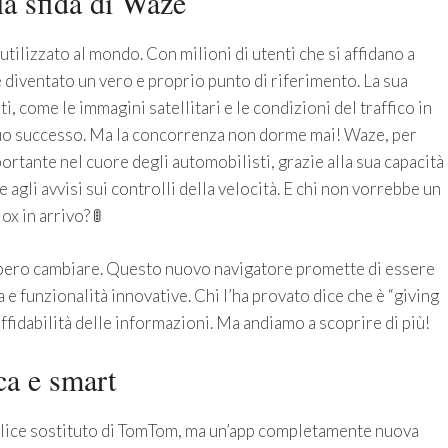
la sfida di Waze
tilizzato al mondo. Con milioni di utenti che si affidano a
è diventato un vero e proprio punto di riferimento. La sua
rti, come le immagini satellitari e le condizioni del traffico in
suo successo. Ma la concorrenza non dorme mai! Waze, per
portante nel cuore degli automobilisti, grazie alla sua capacità
e agli avvisi sui controlli della velocità. E chi non vorrebbe un
x in arrivo? 🚦
bbero cambiare. Questo nuovo navigatore promette di essere
a e funzionalità innovative. Chi l’ha provato dice che è “giving
affidabilità delle informazioni. Ma andiamo a scoprire di più!
ca e smart
lice sostituto di TomTom, ma un’app completamente nuova