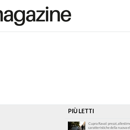
PIÙ LETTI
Cupra Raval: prezzi, allestim
caratteristiche della nuova e