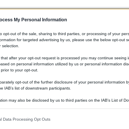
ocess My Personal Information
to opt-out of the sale, sharing to third parties, or processing of your per
formation for targeted advertising by us, please use the below opt-out s
 selection.
 that after your opt-out request is processed you may continue seeing i
ased on personal information utilized by us or personal information dis
 prior to your opt-out.
ni
rately opt-out of the further disclosure of your personal information by
he IAB’s list of downstream participants.
ty che si sta creando intorno a questa app. Gli utenti
ack, creando un’atmosfera di supporto e collaborazione. Chi
tion may also be disclosed by us to third parties on the IAB’s List of 
ua esperienza? Condividila nei commenti! 💬
 that may further disclose it to other third parties.
 that this website/app uses one or more Google services and may gath
l Data Processing Opt Outs
tive, con molti utenti che lodano la sua semplicità e
including but not limited to your visit or usage behaviour. You may click 
 to Google and its third-party tags to use your data for below specifi