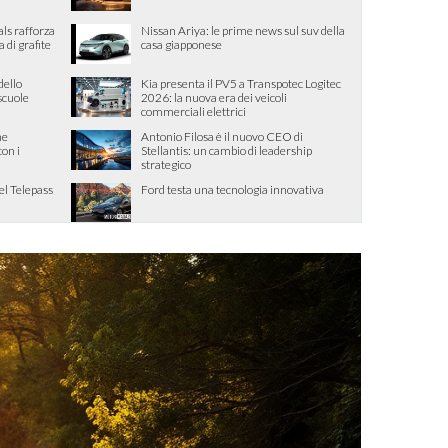
als rafforza
Nissan Ariya: le prime news sul suv della
di grafite
casa giapponese
dello
Kia presenta il PV5 a Transpotec Logitec
 scuole
2026: la nuova era dei veicoli
commerciali elettrici
me
Antonio Filosa è il nuovo CEO di
con i
Stellantis: un cambio di leadership
strategico
el Telepass
Ford testa una tecnologia innovativa