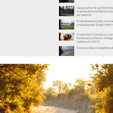
L’acquisizione di Lomiko Met
la produzione nordamericana 
per batterie
Friuli Venezia Giulia: un mo
innovativo per lo sport nelle
Crash test in miniatura: co
funzionano cinture e airbag 
mattoncini LEGO
Come cambiare la batteria d