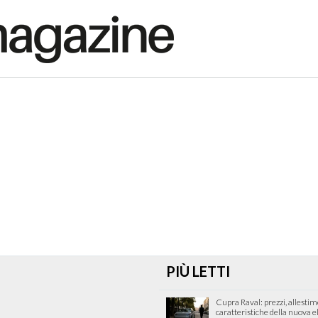
PIÙ LETTI
Cupra Raval: prezzi, allestim
caratteristiche della nuova e