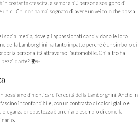
 è in costante crescita, e sempre più persone scelgono di
re unici. Chi non ha mai sognato di avere un veicolo che possa
i social media, dove gli appassionati condividono le loro
one della Lamborghini ha tanto impatto perché è un simbolo di
propria personalità attraverso l’automobile. Chi altro ha
i pezzi d’arte? 🌍✨
za
 possiamo dimenticare l’eredità della Lamborghini. Anche in
fascino inconfondibile, con un contrasto di colori giallo e
ra eleganza e robustezza è un chiaro esempio di come la
inario.