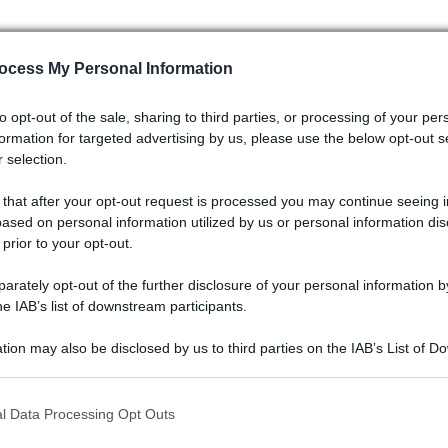
ocess My Personal Information
to opt-out of the sale, sharing to third parties, or processing of your per
formation for targeted advertising by us, please use the below opt-out s
 selection.
 that after your opt-out request is processed you may continue seeing i
ased on personal information utilized by us or personal information dis
 prior to your opt-out.
rately opt-out of the further disclosure of your personal information by
he IAB’s list of downstream participants.
 essere anche un veicolo per avventure? La verità è che
bilità. Plot twist: vedere una Lamborghini in un contesto
tion may also be disclosed by us to third parties on the IAB’s List of 
una realtà che sta prendendo forma! 🌟🚗
 that may further disclose it to other third parties.
 that this website/app uses one or more Google services and may gath
l Data Processing Opt Outs
including but not limited to your visit or usage behaviour. You may click 
 to Google and its third-party tags to use your data for below specifi