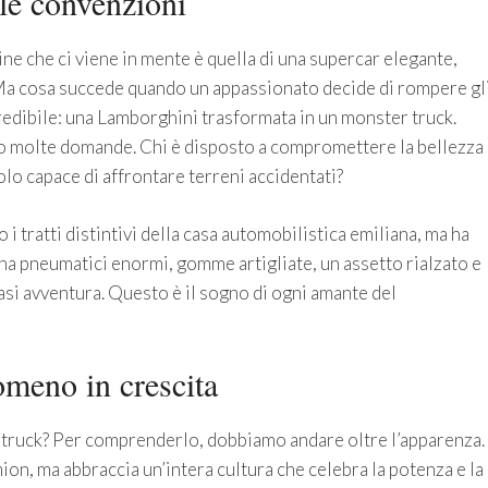
le convenzioni
 che ci viene in mente è quella di una supercar elegante,
. Ma cosa succede quando un appassionato decide di rompere gl
redibile: una Lamborghini trasformata in un monster truck.
to molte domande. Chi è disposto a compromettere la bellezza
olo capace di affrontare terreni accidentati?
 i tratti distintivi della casa automobilistica emiliana, ma ha
na pneumatici enormi, gomme artigliate, un assetto rialzato e
asi avventura. Questo è il sogno di ogni amante del
omeno in crescita
truck? Per comprenderlo, dobbiamo andare oltre l’apparenza.
mion, ma abbraccia un’intera cultura che celebra la potenza e la