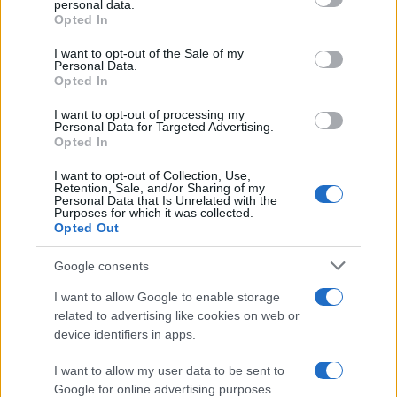
personal data.
Opted In
Francia
Please note that this website/app uses one or more Google
services and may gather and store information including but
I want to opt-out of the Sale of my
InvestirMag
Personal Data.
not limited to your visit or usage behaviour. You may click to
Opted In
grant or deny consent to Google and its third-party tags to
Germania
use your data for below specified purposes in below Google
I want to opt-out of processing my
consent section.
Personal Data for Targeted Advertising.
Investieren24
Opted In
I want to opt-out of Collection, Use,
UK
Retention, Sale, and/or Sharing of my
Personal Data that Is Unrelated with the
News Hub UK
Purposes for which it was collected.
Opted Out
Lgbtq News
Google consents
Olanda
I want to allow Google to enable storage
Investeren 24
related to advertising like cookies on web or
device identifiers in apps.
NL Newz
I want to allow my user data to be sent to
Google for online advertising purposes.