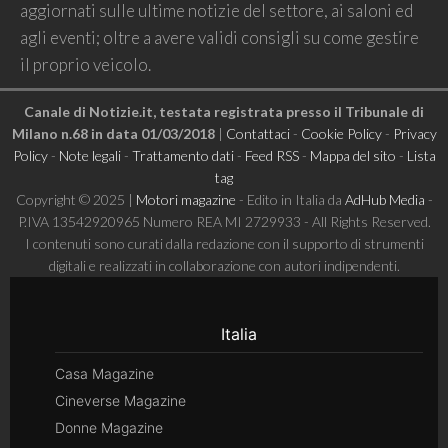
aggiornati sulle ultime notizie del settore, ai saloni ed
agli eventi; oltre a avere validi consigli su come gestire
il proprio veicolo.
Canale di Notizie.it, testata registrata presso il Tribunale di
Milano n.68 in data 01/03/2018
|
Contattaci
-
Cookie Policy
-
Privacy
Policy
-
Note legali
-
Trattamento dati
-
Feed RSS
-
Mappa del sito
-
Lista
tag
Copyright © 2025 |
Motori magazine
- Edito in Italia da
AdHub Media
-
P.IVA 13542920965 Numero REA MI 2729933 - All Rights Reserved.
I contenuti sono curati dalla redazione con il supporto di strumenti
digitali e realizzati in collaborazione con autori indipendenti.
Italia
Casa Magazine
Cineverse Magazine
Donne Magazine