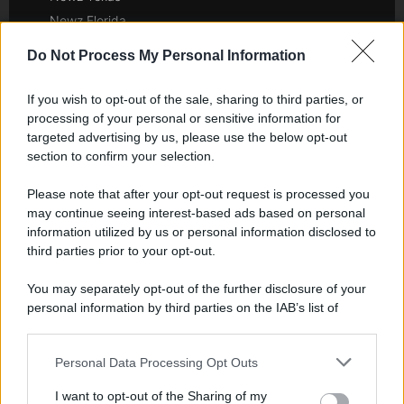
Newz Florida
Newz New York
Do Not Process My Personal Information
Newz Pennsylvania
Newz Illinois
If you wish to opt-out of the sale, sharing to third parties, or
Newz Ohio
processing of your personal or sensitive information for
targeted advertising by us, please use the below opt-out
Gameland
section to confirm your selection.
Hig Tech Mag
Scoop Mag
Please note that after your opt-out request is processed you
may continue seeing interest-based ads based on personal
Lgbtqia News
information utilized by us or personal information disclosed to
Motors Magazine 365
third parties prior to your opt-out.
Day Travel 365
Home Magazine 365
You may separately opt-out of the further disclosure of your
personal information by third parties on the IAB’s list of
Cineverse Magazine
downstream participants.
SecondHomeMagazine
Personal Data Processing Opt Outs
This information may also be disclosed by us to third parties
on the IAB’s List of Downstream Participants that may further
I want to opt-out of the Sharing of my
disclose it to other third parties.