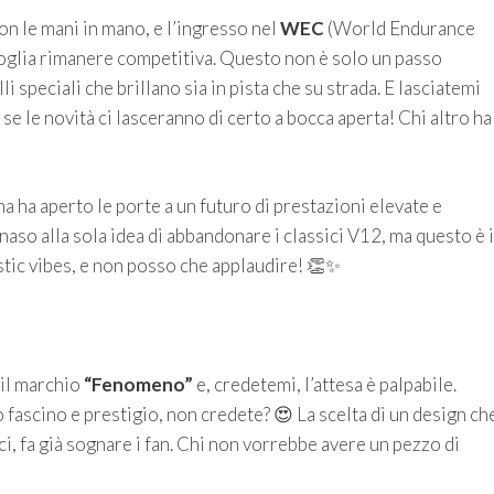
on le mani in mano, e l’ingresso nel
WEC
(World Endurance
oglia rimanere competitiva. Questo non è solo un passo
 speciali che brillano sia in pista che su strada. E lasciatemi
se le novità ci lasceranno di certo a bocca aperta! Chi altro ha
na ha aperto le porte a un futuro di prestazioni elevate e
l naso alla sola idea di abbandonare i classici V12, ma questo è i
tic vibes, e non posso che applaudire! 👏✨
 il marchio
“Fenomeno”
e, credetemi, l’attesa è palpabile.
ascino e prestigio, non credete? 😍 La scelta di un design ch
ci, fa già sognare i fan. Chi non vorrebbe avere un pezzo di