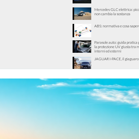
Mercedes GLC elettrica: picco
non cambia la sostanza
ABS: normativa e cosa saper
Parasole auto: guida pratica 
la protezione UV giusta tra 
interni ed esterni
JAGUAR I-PACE, il giaguaro p