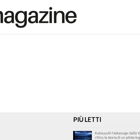
PIÙ LETTI
Katsuyuki Nakasuga: dalla 
ritiro, la storia di un pilota l