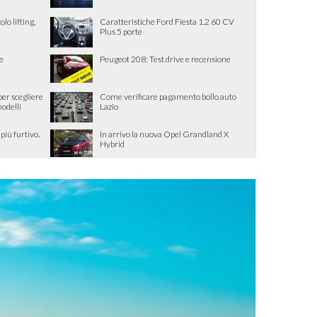
lo lifting,
Caratteristiche Ford Fiesta 1.2 60 CV
Plus 5 porte
e
Peugeot 208: Test drive e recensione
per scegliere
Come verificare pagamento bollo auto
modelli
Lazio
iù furtivo.
In arrivo la nuova Opel Grandland X
Hybrid