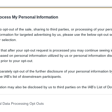
ocess My Personal Information
to opt-out of the sale, sharing to third parties, or processing of your per
formation for targeted advertising by us, please use the below opt-out s
 selection.
 that after your opt-out request is processed you may continue seeing i
re svelata già quest’estate a
Pebble Beach
. Si parla di una
ased on personal information utilized by us or personal information dis
endola la Lamborghini più potente di sempre. Qualcuno sta già
 prior to your opt-out.
rately opt-out of the further disclosure of your personal information by
he IAB’s list of downstream participants.
 pronti a vedere Lamborghini entrare nel futuro con potenza e
ni #Motori #AutoDiLusso
tion may also be disclosed by us to third parties on the IAB’s List of 
 that may further disclose it to other third parties.
 that this website/app uses one or more Google services and may gath
l Data Processing Opt Outs
including but not limited to your visit or usage behaviour. You may click 
 to Google and its third-party tags to use your data for below specifi