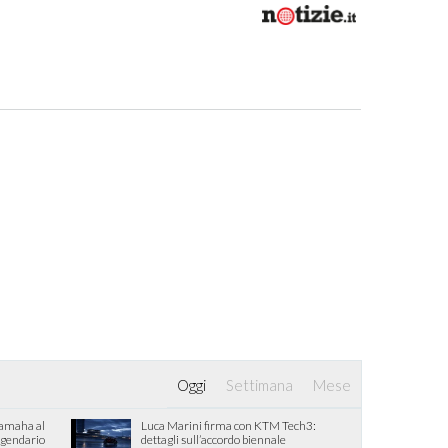
Oggi
Settimana
Mese
Yamaha al
Luca Marini firma con KTM Tech3:
eggendario
dettagli sull’accordo biennale