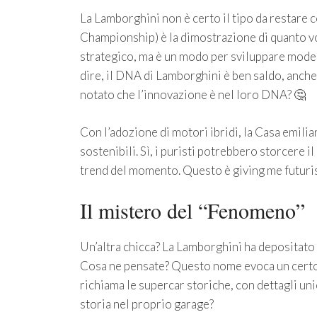
La Lamborghini non è certo il tipo da restare c
Championship) è la dimostrazione di quanto v
strategico, ma è un modo per sviluppare modelli
dire, il DNA di Lamborghini è ben saldo, anche 
notato che l’innovazione è nel loro DNA? 🤔
Con l’adozione di motori ibridi, la Casa emilia
sostenibili. Sì, i puristi potrebbero storcere i
trend del momento. Questo è giving me futuris
Il mistero del “Fenomeno”
Un’altra chicca? La Lamborghini ha depositato
Cosa ne pensate? Questo nome evoca un certo f
richiama le supercar storiche, con dettagli uni
storia nel proprio garage?