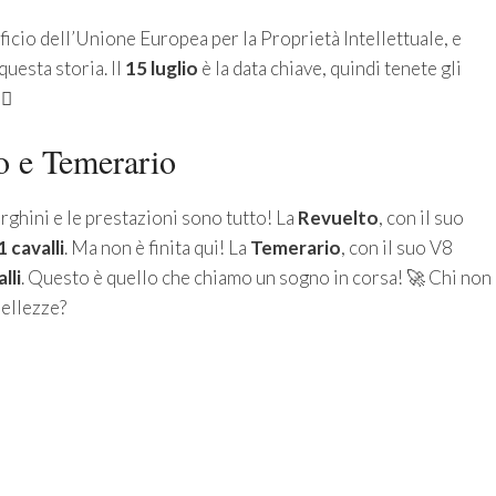
ficio dell’Unione Europea per la Proprietà Intellettuale, e
questa storia. Il
15 luglio
è la data chiave, quindi tenete gli
♀️
to e Temerario
ghini e le prestazioni sono tutto! La
Revuelto
, con il suo
 cavalli
. Ma non è finita qui! La
Temerario
, con il suo V8
lli
. Questo è quello che chiamo un sogno in corsa! 🚀 Chi non
bellezze?