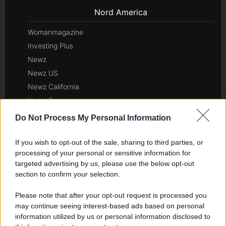
Nord America
Womanmagazine
Investing Plus
Newz
Newz US
Newz California
Newz Texas
Newz Florida
Do Not Process My Personal Information
Newz New York
Newz Pennsylvania
If you wish to opt-out of the sale, sharing to third parties, or
processing of your personal or sensitive information for
Newz Illinois
targeted advertising by us, please use the below opt-out
Newz Ohio
section to confirm your selection.
Gameland
Please note that after your opt-out request is processed you
Hig Tech Mag
may continue seeing interest-based ads based on personal
Scoop Mag
information utilized by us or personal information disclosed to
Lgbtqia News