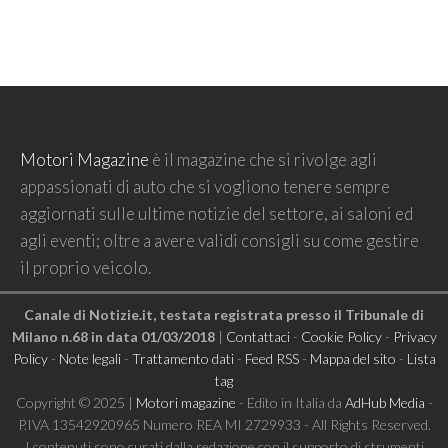
Motori Magazine
è il magazine che si rivolge agli
appassionati di auto che si vogliono tenere sempre
aggiornati sulle ultime notizie del settore, ai saloni ed
agli eventi; oltre a avere validi consigli su come gestire
il proprio veicolo.
Canale di Notizie.it, testata registrata presso il Tribunale di
Milano n.68 in data 01/03/2018
|
Contattaci
-
Cookie Policy
-
Privacy
Policy
-
Note legali
-
Trattamento dati
-
Feed RSS
-
Mappa del sito
-
Lista
tag
Copyright © 2025 |
Motori magazine
- Edito in Italia da
AdHub Media
-
P.IVA 13542920965 Numero REA MI 2729933 - All Rights Reserved.
I contenuti sono curati dalla redazione con il supporto di strumenti