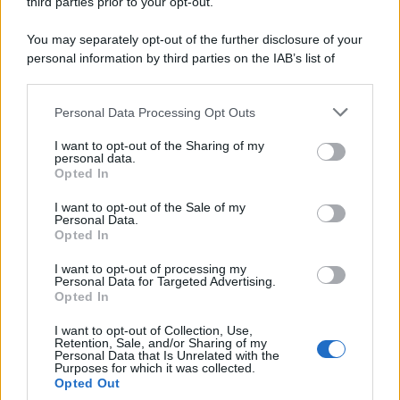
third parties prior to your opt-out.
Motors Magazine 365
You may separately opt-out of the further disclosure of your
Day Travel 365
personal information by third parties on the IAB’s list of
Home Magazine 365
downstream participants.
Cineverse Magazine
Personal Data Processing Opt Outs
This information may also be disclosed by us to third parties
SecondHomeMagazine
on the IAB’s List of Downstream Participants that may further
I want to opt-out of the Sharing of my
disclose it to other third parties.
personal data.
Opted In
Please note that this website/app uses one or more Google
Francia
services and may gather and store information including but
I want to opt-out of the Sale of my
Personal Data.
not limited to your visit or usage behaviour. You may click to
Opted In
InvestirMag
grant or deny consent to Google and its third-party tags to
use your data for below specified purposes in below Google
I want to opt-out of processing my
consent section.
Germania
Personal Data for Targeted Advertising.
Opted In
Investieren24
I want to opt-out of Collection, Use,
Retention, Sale, and/or Sharing of my
Personal Data that Is Unrelated with the
UK
Purposes for which it was collected.
Opted Out
News Hub UK