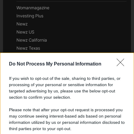
Womanmagazine
Investing Plus
Newz
Newz US
Newz California
Newz Texas
Newz Florida
Do Not Process My Personal Information
Newz New York
Newz Pennsylvania
If you wish to opt-out of the sale, sharing to third parties, or
Newz Illinois
processing of your personal or sensitive information for
Newz Ohio
targeted advertising by us, please use the below opt-out
Gameland
section to confirm your selection.
Hig Tech Mag
Please note that after your opt-out request is processed you
Scoop Mag
may continue seeing interest-based ads based on personal
Lgbtqia News
information utilized by us or personal information disclosed to
third parties prior to your opt-out.
Motors Magazine 365