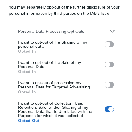
Day Travel 365
You may separately opt-out of the further disclosure of your
Home Magazine 365
personal information by third parties on the IAB’s list of
Cineverse Magazine
downstream participants.
SecondHomeMagazine
Personal Data Processing Opt Outs
This information may also be disclosed by us to third parties
on the IAB’s List of Downstream Participants that may further
I want to opt-out of the Sharing of my
disclose it to other third parties.
personal data.
Opted In
Please note that this website/app uses one or more Google
Francia
services and may gather and store information including but
I want to opt-out of the Sale of my
Personal Data.
not limited to your visit or usage behaviour. You may click to
InvestirMag
Opted In
grant or deny consent to Google and its third-party tags to
use your data for below specified purposes in below Google
Germania
I want to opt-out of processing my
consent section.
Personal Data for Targeted Advertising.
Opted In
Investieren24
I want to opt-out of Collection, Use,
UK
Retention, Sale, and/or Sharing of my
Personal Data that Is Unrelated with the
Purposes for which it was collected.
News Hub UK
Opted Out
Lgbtq News