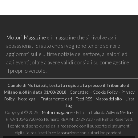
Motori Magazine
è il magazine che si rivolge agli
appassionati di auto che si vogliono tenere sempre
aggiornati sulle ultime notizie del settore, ai saloni ed
agli eventi; oltre a avere validi consigli su come gestire
il proprio veicolo.
Canale di Notizie.it, testata registrata presso il Tribunale di
Milano n.68 in data 01/03/2018
|
Contattaci
-
Cookie Policy
-
Privacy
Policy
-
Note legali
-
Trattamento dati
-
Feed RSS
-
Mappa del sito
-
Lista
tag
Copyright © 2025 |
Motori magazine
- Edito in Italia da
AdHub Media
-
P.IVA 13542920965 Numero REA MI 2729933 - All Rights Reserved.
I contenuti sono curati dalla redazione con il supporto di strumenti
digitali e realizzati in collaborazione con autori indipendenti.