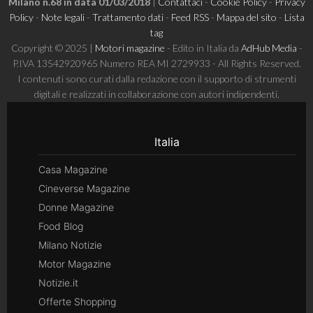
Milano n.68 in data 01/03/2018
|
Contattaci
-
Cookie Policy
-
Privacy
Policy
-
Note legali
-
Trattamento dati
-
Feed RSS
-
Mappa del sito
-
Lista
tag
Copyright © 2025 |
Motori magazine
- Edito in Italia da
AdHub Media
-
P.IVA 13542920965 Numero REA MI 2729933 - All Rights Reserved.
I contenuti sono curati dalla redazione con il supporto di strumenti
digitali e realizzati in collaborazione con autori indipendenti.
Italia
Casa Magazine
Cineverse Magazine
Donne Magazine
Food Blog
Milano Notizie
Motor Magazine
Notizie.it
Offerte Shopping