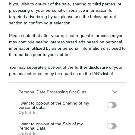
If you wish to opt-out of the sale, sharing to third parties, or
Gameland
processing of your personal or sensitive information for
Hig Tech Mag
targeted advertising by us, please use the below opt-out
section to confirm your selection.
Scoop Mag
Lgbtqia News
Please note that after your opt-out request is processed you
Motors Magazine 365
may continue seeing interest-based ads based on personal
information utilized by us or personal information disclosed to
Day Travel 365
third parties prior to your opt-out.
Home Magazine 365
Cineverse Magazine
You may separately opt-out of the further disclosure of your
SecondHomeMagazine
personal information by third parties on the IAB’s list of
downstream participants.
Personal Data Processing Opt Outs
This information may also be disclosed by us to third parties
on the IAB’s List of Downstream Participants that may further
Francia
I want to opt-out of the Sharing of my
disclose it to other third parties.
personal data.
Opted In
InvestirMag
Please note that this website/app uses one or more Google
services and may gather and store information including but
I want to opt-out of the Sale of my
Personal Data.
not limited to your visit or usage behaviour. You may click to
Germania
Opted In
grant or deny consent to Google and its third-party tags to