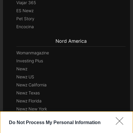
Viajar 365
ES Newz
Pet Story
Encocina
Nord America
Womanmagazine
Investing Plus
Newz
Newz US
Newz California
Newz Texas
Newz Florida
Newz New York
Newz Pennsylvania
Do Not Process My Personal Information
Newz Illinois
Newz Ohio