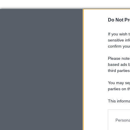
Do Not Pr
If you wish 
sensitive in
confirm your
Please note
based ads b
third parties
You may sepa
parties on t
This informa
Participants
Please note
Persona
information 
deny consent