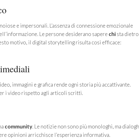
co
e noiose e impersonali. L’assenza di connessione emozionale
dell’informazione. Le persone desiderano sapere
chi
sta dietro
sto motivo, il digital storytelling risulta così efficace:
imediali
video, immagini e grafica rende ogni storia più accattivante.
i video rispetto agli articoli scritti.
na
community
. Le notizie non sono più monologhi, ma dialogh
ere opinioni arricchisce l’esperienza informativa.