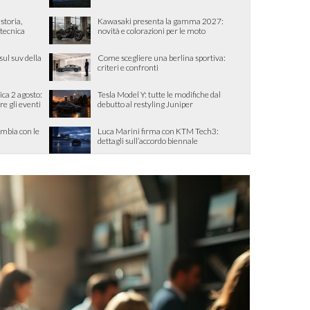
storia,
Kawasaki presenta la gamma 2027:
 tecnica
novità e colorazioni per le moto
sul suv della
Come scegliere una berlina sportiva:
criteri e confronti
ca 2 agosto:
Tesla Model Y: tutte le modifiche dal
re gli eventi
debutto al restyling Juniper
ambia con le
Luca Marini firma con KTM Tech3:
dettagli sull’accordo biennale