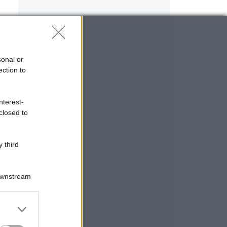
sonal or
ection to
nterest-
closed to
 third
Downstream
er and store
to grant or
ed purposes