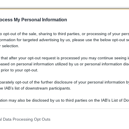
ocess My Personal Information
to opt-out of the sale, sharing to third parties, or processing of your per
formation for targeted advertising by us, please use the below opt-out s
 selection.
 that after your opt-out request is processed you may continue seeing i
ased on personal information utilized by us or personal information dis
 prior to your opt-out.
rately opt-out of the further disclosure of your personal information by
he IAB’s list of downstream participants.
tion may also be disclosed by us to third parties on the IAB’s List of 
 that may further disclose it to other third parties.
 that this website/app uses one or more Google services and may gath
l Data Processing Opt Outs
including but not limited to your visit or usage behaviour. You may click 
 to Google and its third-party tags to use your data for below specifi