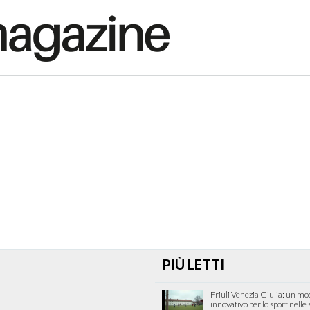
PIÙ LETTI
Friuli Venezia Giulia: un mo
innovativo per lo sport nelle