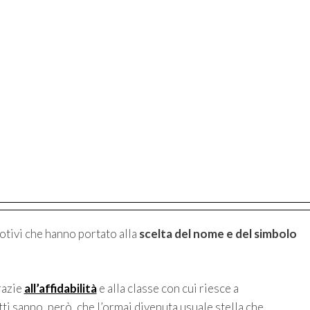
motivi che hanno portato alla
scelta del nome e del simbolo
razie
all’affidabilità
e alla classe con cui riesce a
ti sanno, però, che l’ormai divenuta usuale stella che