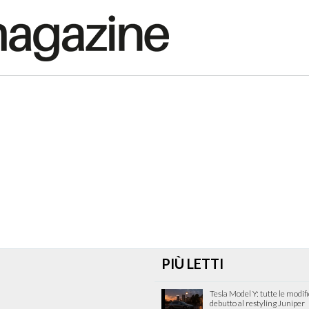
PIÙ LETTI
Tesla Model Y: tutte le modif
debutto al restyling Juniper