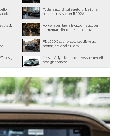
dello
Tutte le novità sulle auto ibride full e
 scuole
plug-in previste per il 2026
quisiti,
Volkswagen taglia le opzioni auto per
aumentare l’efficienza produttiva
Fiat 500C cabrio: cosa scegliere tra
ioni
motori, optional e usato
7: design,
Nissan Ariya: le prime news sul suv della
casa giapponese