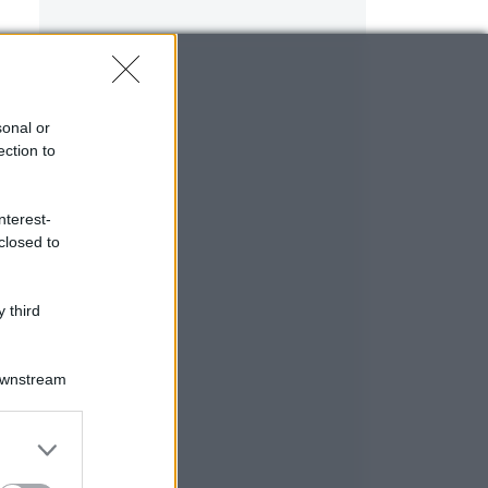
sonal or
ection to
nterest-
closed to
 third
Downstream
er and store
to grant or
ed purposes