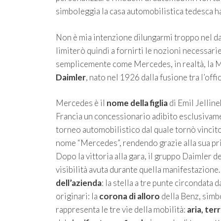
simboleggia la casa automobilistica tedesca h
Non è mia intenzione dilungarmi troppo nel da
limiterò quindi a fornirti le nozioni necessarie
semplicemente come Mercedes, in realtà, la M
Daimler
, nato nel 1926 dalla fusione tra l’o
Mercedes è il
nome della figlia
di Emil Jelline
Francia un concessionario adibito esclusivamen
torneo automobilistico dal quale tornò vincit
nome “Mercedes”, rendendo grazie alla sua pri
Dopo la vittoria alla gara, il gruppo Daimler d
visibilità avuta durante quella manifestazione
dell’azienda
: la stella a tre punte circondata d
originari: la
corona di alloro
della Benz, simbo
rappresenta le tre vie della mobilità:
aria, ter