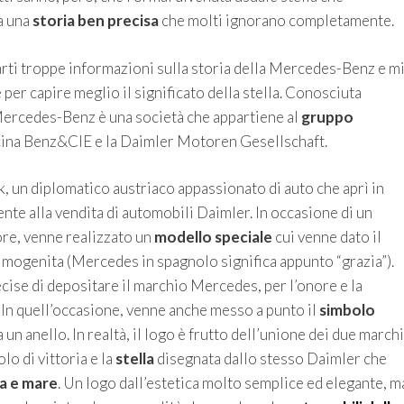
a una
storia ben precisa
che molti ignorano completamente.
rti troppe informazioni sulla storia della Mercedes-Benz e m
 per capire meglio il significato della stella. Conosciuta
ercedes-Benz è una società che appartiene al
gruppo
fficina Benz&CIE e la Daimler Motoren Gesellschaft.
k, un diplomatico austriaco appassionato di auto che aprì in
te alla vendita di automobili Daimler. In occasione di un
ore, venne realizzato un
modello speciale
cui venne dato il
mogenita (Mercedes in spagnolo significa appunto “grazia”).
ecise di depositare il marchio Mercedes, per l’onore e la
. In quell’occasione, venne anche messo a punto il
simbolo
a un anello. In realtà, il logo è frutto dell’unione dei due marchi
lo di vittoria e la
stella
disegnata dallo stesso Daimler che
ra e mare
. Un logo dall’estetica molto semplice ed elegante, m