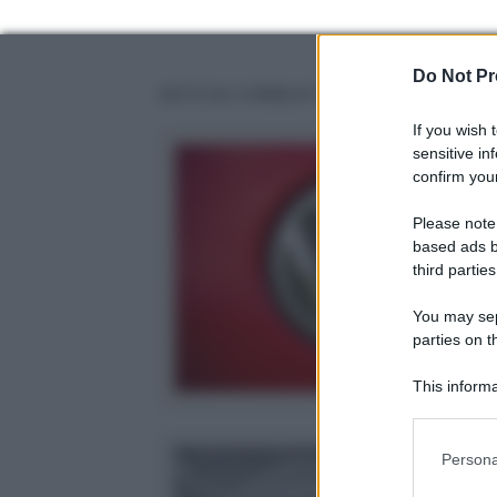
Do Not Pr
ARTICOLI CORRELATI
If you wish 
sensitive in
confirm your
Please note
based ads b
third parties
You may sepa
parties on t
This informa
Participants
Please note
Persona
information 
deny consent