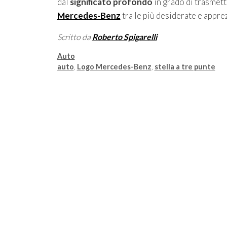
dal
significato profondo
in grado di trasmett
Mercedes-Benz
tra le più desiderate e appre
Scritto da
Roberto Spigarelli
Categorie
Auto
Tag
auto
,
Logo Mercedes-Benz
,
stella a tre punte