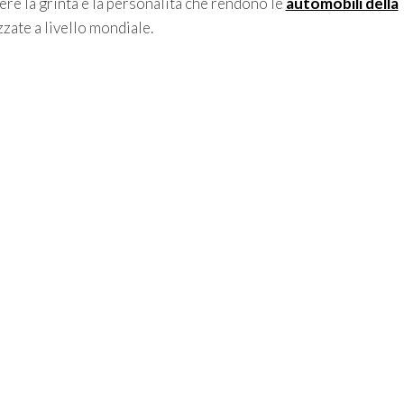
ere la grinta e la personalità che rendono le
automobili della
zzate a livello mondiale.