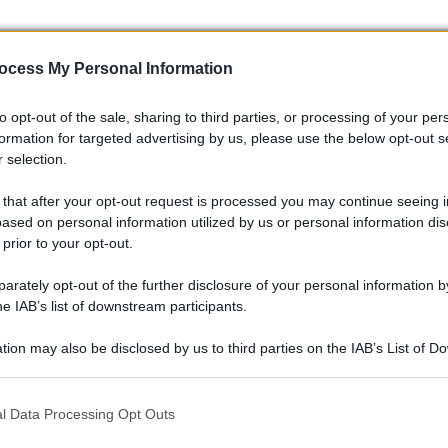
ocess My Personal Information
to opt-out of the sale, sharing to third parties, or processing of your per
formation for targeted advertising by us, please use the below opt-out s
Volkswagen Polo: una delle citycar
 selection.
più amate per la mobilità urbana
 that after your opt-out request is processed you may continue seeing i
Perché la Volkswagen Polo potrebbe essere la
ased on personal information utilized by us or personal information dis
scelta giusta per la vostra prossima citycar.
 prior to your opt-out.
rately opt-out of the further disclosure of your personal information by
he IAB’s list of downstream participants.
tion may also be disclosed by us to third parties on the IAB’s List of 
 that may further disclose it to other third parties.
 that this website/app uses one or more Google services and may gath
In Italia cresce il mercato
l Data Processing Opt Outs
including but not limited to your visit or usage behaviour. You may click 
 to Google and its third-party tags to use your data for below specifi