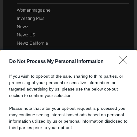
Womanmagazine
Investing Plus
Newz
Newz US
Newz California
Newz Texas
Newz Florida
Do Not Process My Personal Information
Newz New York
Newz Pennsylvania
If you wish to opt-out of the sale, sharing to third parties, or
processing of your personal or sensitive information for
Newz Illinois
targeted advertising by us, please use the below opt-out
Newz Ohio
section to confirm your selection.
Gameland
Please note that after your opt-out request is processed you
Hig Tech Mag
may continue seeing interest-based ads based on personal
Scoop Mag
information utilized by us or personal information disclosed to
Lgbtqia News
third parties prior to your opt-out.
Motors Magazine 365