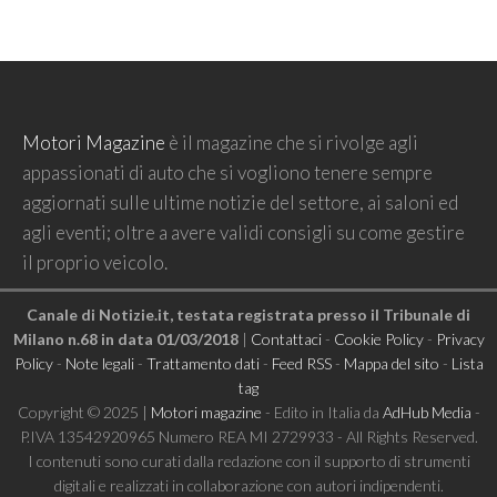
Motori Magazine
è il magazine che si rivolge agli
appassionati di auto che si vogliono tenere sempre
aggiornati sulle ultime notizie del settore, ai saloni ed
agli eventi; oltre a avere validi consigli su come gestire
il proprio veicolo.
Canale di Notizie.it, testata registrata presso il Tribunale di
Milano n.68 in data 01/03/2018
|
Contattaci
-
Cookie Policy
-
Privacy
Policy
-
Note legali
-
Trattamento dati
-
Feed RSS
-
Mappa del sito
-
Lista
tag
Copyright © 2025 |
Motori magazine
- Edito in Italia da
AdHub Media
-
P.IVA 13542920965 Numero REA MI 2729933 - All Rights Reserved.
I contenuti sono curati dalla redazione con il supporto di strumenti
digitali e realizzati in collaborazione con autori indipendenti.