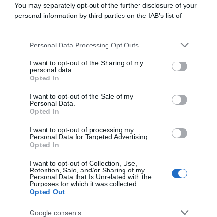
You may separately opt-out of the further disclosure of your
Day Travel 365
personal information by third parties on the IAB’s list of
Home Magazine 365
downstream participants.
Cineverse Magazine
Personal Data Processing Opt Outs
This information may also be disclosed by us to third parties
SecondHomeMagazine
on the IAB’s List of Downstream Participants that may further
I want to opt-out of the Sharing of my
disclose it to other third parties.
personal data.
Opted In
Please note that this website/app uses one or more Google
services and may gather and store information including but
Francia
I want to opt-out of the Sale of my
Personal Data.
not limited to your visit or usage behaviour. You may click to
Opted In
InvestirMag
grant or deny consent to Google and its third-party tags to
use your data for below specified purposes in below Google
I want to opt-out of processing my
consent section.
Germania
Personal Data for Targeted Advertising.
Opted In
Investieren24
I want to opt-out of Collection, Use,
Retention, Sale, and/or Sharing of my
Personal Data that Is Unrelated with the
UK
Purposes for which it was collected.
Opted Out
News Hub UK
Lgbtq News
Google consents