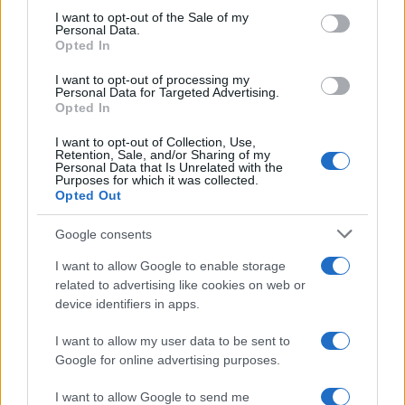
services and may gather and store information including but
I want to opt-out of the Sale of my
Francia
Personal Data.
not limited to your visit or usage behaviour. You may click to
Opted In
grant or deny consent to Google and its third-party tags to
InvestirMag
use your data for below specified purposes in below Google
I want to opt-out of processing my
consent section.
Personal Data for Targeted Advertising.
Germania
Opted In
Investieren24
I want to opt-out of Collection, Use,
Retention, Sale, and/or Sharing of my
Personal Data that Is Unrelated with the
UK
Purposes for which it was collected.
Opted Out
News Hub UK
Google consents
Lgbtq News
I want to allow Google to enable storage
Olanda
related to advertising like cookies on web or
device identifiers in apps.
Investeren 24
I want to allow my user data to be sent to
NL Newz
Google for online advertising purposes.
I want to allow Google to send me