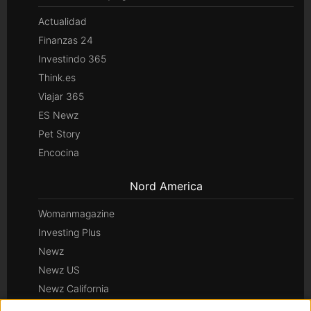
Actualidad
Finanzas 24
Investindo 365
Think.es
Viajar 365
ES Newz
Pet Story
Encocina
Nord America
Womanmagazine
Investing Plus
Newz
Newz US
Newz California
Newz Texas