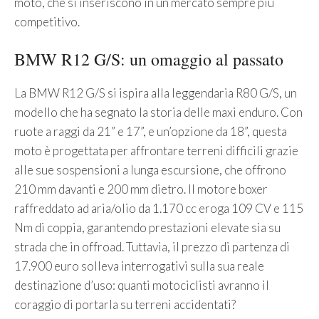
moto, che si inseriscono in un mercato sempre più
competitivo.
BMW R12 G/S: un omaggio al passato
La BMW R12 G/S si ispira alla leggendaria R80 G/S, un
modello che ha segnato la storia delle maxi enduro. Con
ruote a raggi da 21” e 17”, e un’opzione da 18”, questa
moto è progettata per affrontare terreni difficili grazie
alle sue sospensioni a lunga escursione, che offrono
210 mm davanti e 200 mm dietro. Il motore boxer
raffreddato ad aria/olio da 1.170 cc eroga 109 CV e 115
Nm di coppia, garantendo prestazioni elevate sia su
strada che in offroad. Tuttavia, il prezzo di partenza di
17.900 euro solleva interrogativi sulla sua reale
destinazione d’uso: quanti motociclisti avranno il
coraggio di portarla su terreni accidentati?