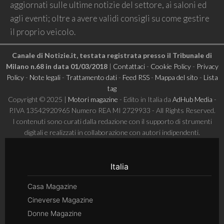
aggiornati sulle ultime notizie del settore, ai saloni ed
agli eventi; oltre a avere validi consigli su come gestire
il proprio veicolo.
Canale di Notizie.it, testata registrata presso il Tribunale di
Milano n.68 in data 01/03/2018
|
Contattaci
-
Cookie Policy
-
Privacy
Policy
-
Note legali
-
Trattamento dati
-
Feed RSS
-
Mappa del sito
-
Lista
tag
Copyright © 2025 |
Motori magazine
- Edito in Italia da
AdHub Media
-
P.IVA 13542920965 Numero REA MI 2729933 - All Rights Reserved.
I contenuti sono curati dalla redazione con il supporto di strumenti
digitali e realizzati in collaborazione con autori indipendenti.
Italia
Casa Magazine
Cineverse Magazine
Donne Magazine