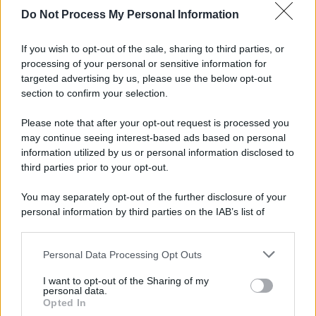
Do Not Process My Personal Information
Newz Florida
Newz New York
If you wish to opt-out of the sale, sharing to third parties, or
Newz Pennsylvania
processing of your personal or sensitive information for
Newz Illinois
targeted advertising by us, please use the below opt-out
Newz Ohio
section to confirm your selection.
Gameland
Please note that after your opt-out request is processed you
Hig Tech Mag
may continue seeing interest-based ads based on personal
Scoop Mag
information utilized by us or personal information disclosed to
Lgbtqia News
third parties prior to your opt-out.
Motors Magazine 365
You may separately opt-out of the further disclosure of your
Day Travel 365
personal information by third parties on the IAB’s list of
Home Magazine 365
downstream participants.
Cineverse Magazine
Personal Data Processing Opt Outs
This information may also be disclosed by us to third parties
SecondHomeMagazine
on the IAB’s List of Downstream Participants that may further
I want to opt-out of the Sharing of my
disclose it to other third parties.
personal data.
Opted In
Please note that this website/app uses one or more Google