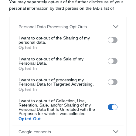
You may separately opt-out of the further disclosure of your
Home Magazine 365
personal information by third parties on the IAB’s list of
Cineverse Magazine
downstream participants.
SecondHomeMagazine
Personal Data Processing Opt Outs
This information may also be disclosed by us to third parties
on the IAB’s List of Downstream Participants that may further
I want to opt-out of the Sharing of my
disclose it to other third parties.
personal data.
Opted In
Please note that this website/app uses one or more Google
Francia
services and may gather and store information including but
I want to opt-out of the Sale of my
Personal Data.
not limited to your visit or usage behaviour. You may click to
InvestirMag
Opted In
grant or deny consent to Google and its third-party tags to
use your data for below specified purposes in below Google
Germania
I want to opt-out of processing my
consent section.
Personal Data for Targeted Advertising.
Opted In
Investieren24
I want to opt-out of Collection, Use,
UK
Retention, Sale, and/or Sharing of my
Personal Data that Is Unrelated with the
Purposes for which it was collected.
News Hub UK
Opted Out
Lgbtq News
Google consents