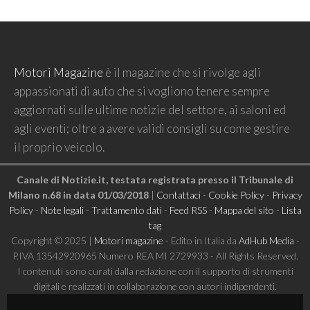
Motori Magazine
è il magazine che si rivolge agli
appassionati di auto che si vogliono tenere sempre
aggiornati sulle ultime notizie del settore, ai saloni ed
agli eventi; oltre a avere validi consigli su come gestire
il proprio veicolo.
Canale di Notizie.it, testata registrata presso il Tribunale di
Milano n.68 in data 01/03/2018
|
Contattaci
-
Cookie Policy
-
Privacy
Policy
-
Note legali
-
Trattamento dati
-
Feed RSS
-
Mappa del sito
-
Lista
tag
Copyright © 2025 |
Motori magazine
- Edito in Italia da
AdHub Media
-
P.IVA 13542920965 Numero REA MI 2729933 - All Rights Reserved.
I contenuti sono curati dalla redazione con il supporto di strumenti
digitali e realizzati in collaborazione con autori indipendenti.