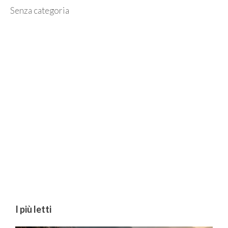
Categorie
Senza categoria
I più letti