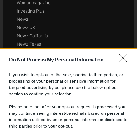
Womanmagazine
Investing Plus
Newz
Newz US
Newz California
Newz Texas
Newz Florida
Do Not Process My Personal Information
Newz New York
Newz Pennsylvania
If you wish to opt-out of the sale, sharing to third parties, or
Newz Illinois
processing of your personal or sensitive information for
Newz Ohio
targeted advertising by us, please use the below opt-out
Gameland
section to confirm your selection.
Hig Tech Mag
Please note that after your opt-out request is processed you
Scoop Mag
may continue seeing interest-based ads based on personal
Lgbtqia News
information utilized by us or personal information disclosed to
third parties prior to your opt-out.
Motors Magazine 365
Day Travel 365