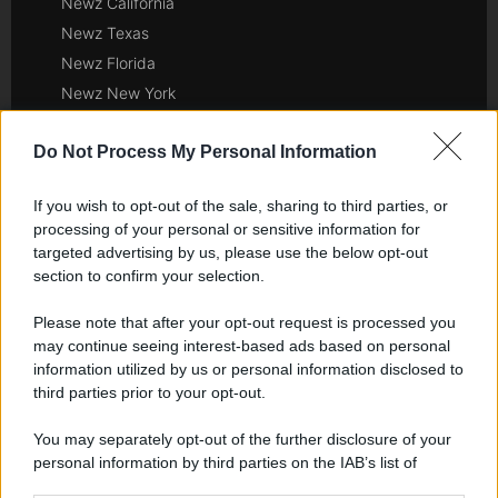
Newz California
Newz Texas
Newz Florida
Newz New York
Newz Pennsylvania
Do Not Process My Personal Information
Newz Illinois
Newz Ohio
If you wish to opt-out of the sale, sharing to third parties, or
Gameland
processing of your personal or sensitive information for
Hig Tech Mag
targeted advertising by us, please use the below opt-out
Scoop Mag
section to confirm your selection.
Lgbtqia News
Please note that after your opt-out request is processed you
Motors Magazine 365
may continue seeing interest-based ads based on personal
Day Travel 365
information utilized by us or personal information disclosed to
third parties prior to your opt-out.
Home Magazine 365
Cineverse Magazine
You may separately opt-out of the further disclosure of your
SecondHomeMagazine
personal information by third parties on the IAB’s list of
downstream participants.