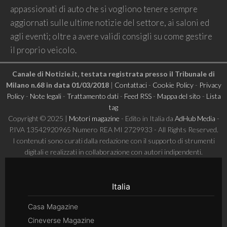
appassionati di auto che si vogliono tenere sempre
aggiornati sulle ultime notizie del settore, ai saloni ed
agli eventi; oltre a avere validi consigli su come gestire
il proprio veicolo.
Canale di Notizie.it, testata registrata presso il Tribunale di
Milano n.68 in data 01/03/2018
|
Contattaci
-
Cookie Policy
-
Privacy
Policy
-
Note legali
-
Trattamento dati
-
Feed RSS
-
Mappa del sito
-
Lista
tag
Copyright © 2025 |
Motori magazine
- Edito in Italia da
AdHub Media
-
P.IVA 13542920965 Numero REA MI 2729933 - All Rights Reserved.
I contenuti sono curati dalla redazione con il supporto di strumenti
digitali e realizzati in collaborazione con autori indipendenti.
Italia
Casa Magazine
Cineverse Magazine