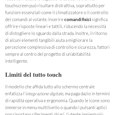
touchscreen può risultare distrattiva, soprattutto per
funzioni essenziali come il climatizzatore o il controllo
dei comandi al volante. Inserire
comandi fisici
significa
offrire risposte lineari e tattili, riducendo la necessità
di distogliere lo sguardo dalla strada. Inoltre, il ritorno
di alcuni elementi tangibili aiuta a migliorare la
percezione complessiva di controllo e sicurezza, fattori
sempre al centro del progetto di un’abitabilità
intelligente.
Limiti del tutto touch
Il modello che affida tutto allo schermo centrale
enfatizza l’
integrazione digitale
, ma paga dazio in termini
di rapidità operativa e ergonomia. Quando le icone sono
immerse in menu multilivello o quando i pulsanti aptici
non riportano riferimenti chiari, l’utente impiega più