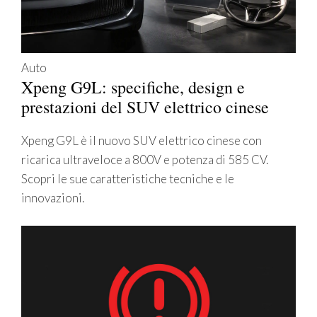
Auto
Xpeng G9L: specifiche, design e
prestazioni del SUV elettrico cinese
Xpeng G9L è il nuovo SUV elettrico cinese con
ricarica ultraveloce a 800V e potenza di 585 CV.
Scopri le sue caratteristiche tecniche e le
innovazioni.