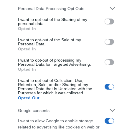
Personal Data Processing Opt Outs
This information may also be disclosed by us to third parties
on the IAB’s List of Downstream Participants that may further
Francia
I want to opt-out of the Sharing of my
disclose it to other third parties.
personal data.
Opted In
InvestirMag
Please note that this website/app uses one or more Google
services and may gather and store information including but
I want to opt-out of the Sale of my
Germania
Personal Data.
not limited to your visit or usage behaviour. You may click to
Opted In
grant or deny consent to Google and its third-party tags to
Investieren24
use your data for below specified purposes in below Google
I want to opt-out of processing my
consent section.
Personal Data for Targeted Advertising.
UK
Opted In
I want to opt-out of Collection, Use,
News Hub UK
Retention, Sale, and/or Sharing of my
Lgbtq News
Personal Data that Is Unrelated with the
Purposes for which it was collected.
Opted Out
Olanda
Google consents
Investeren 24
I want to allow Google to enable storage
NL Newz
related to advertising like cookies on web or